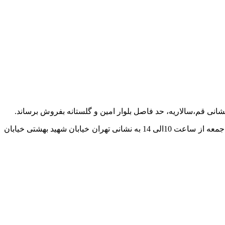
متقاضیان جهت شرکت در مزایده و دریافت پاکات مربوطه از تاریخ 1404.11.07 لغایت 1404.11.12 در ساعات اداری به جز روزهای 5شنبه و جمعه از ساعت 10الی 14 به نشانی تهران خیابان شهید بهشتی خیابان