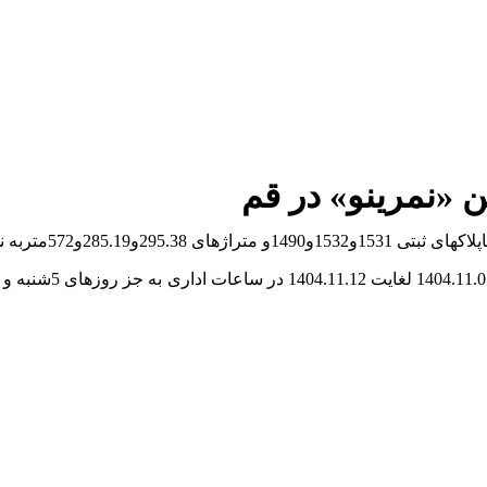
«نمرینو» در قم