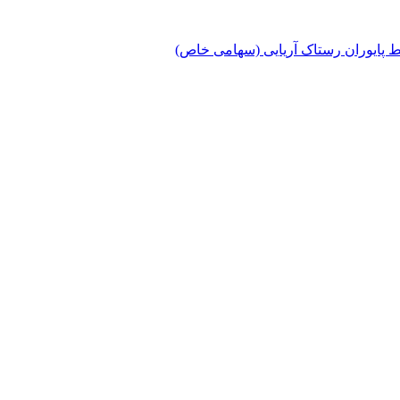
پایوران رستاک آریایی (سهامی خاص)