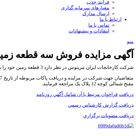
فرآیند جذب
معیارهای سرمایه گذاری
ارسال مدارک
ارتباط با ما
تماس با ما
انتقادات و پیشنهادات
منو
آگهی مزایده فروش سه قطعه زمین 
شرکت کارخانجات ایران مرینوس در نظر دارد 3 قطعه زمین خود را باپلاکهای ثبتی 1531و1532و1490و متراژهای 295.38و285.19و572متربه نشانی قم،سالاریه، حد فاصل بلوار امین و گلستانه بفروش برساند.
مفتح شمالی کوچه 12 پلاک یک مراجعه فرمایند.
دریافت
فراخوان مرتبط با آن شامل آگهي روزنامه
دریافت گزارش کارشناس رسمي
دریافت مصوبات برگزاري