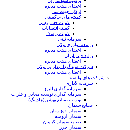
ترکیب سهامداران
اعضای هیئت مدیره
ارکان جهت ساز
کمیته های حاکمیتی
کمیته حسابرسی
کمیته انتصابات
کمیته ریسک
سرمایه ثبتی
توسعه نوآوری نیکی
اعضای هیئت مدیره
تولید فیبر ایران
اعضای هیئت مدیره
شرکت سبدگردان دارایی نیکی
اعضای هیئت مدیره
شرکت های وابسته
سرمایه گذاری
سرمایه گذاری البرز
سرمایه گذاری توسعه معادن و فلزات
توسعه‌ صنایع‌ بهشهر(هلدینگ)
صنایع سیمان
سیمان خوزستان
سیمان ارومیه
صنایع سیمان کرمان
سیمان خزر