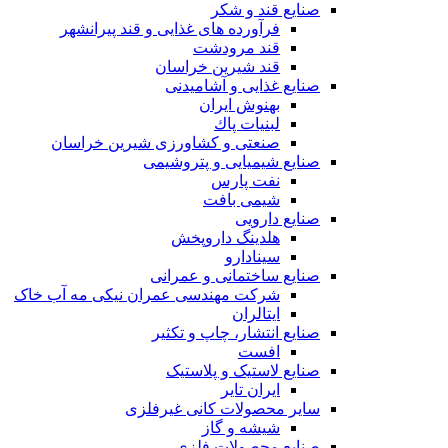
صنایع قند و شکر
فرآورده های غذایی و قند پیرانشهر
قند مرودشت
قند شیرین خراسان
صنایع غذايی و آشاميدنی
بهنوش ایران
لبنيات پاك
صنعتی و کشاورزی شیرین خراسان
صنایع شیمیایی و پتروشیمی
نفت پارس
شیمی بافت
صنایع دارویی
هلدینگ داروپخش
سینادارو
صنایع ساختمانی و عمرانی
شرکت مهندسی عمران نیکی مه آب خاک
ایتالران
صنایع انتشار، چاپ و تکثير
افست
صنایع لاستیک و پلاستیک
ایران تایر
ساير محصولات كانی غيرفلزی
شیشه و گاز
صنایع محصولات فلزی