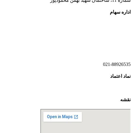
شماره 11، ساختمان شهید بهمن محمودپور
اداره سهام
021-52778520
021-52778521
021-88926535
نماد اعتماد
نقشه