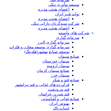
توسعه نوآوری نیکی
اعضای هیئت مدیره
تولید فیبر ایران
اعضای هیئت مدیره
شرکت سبدگردان دارایی نیکی
اعضای هیئت مدیره
شرکت های وابسته
سرمایه گذاری
سرمایه گذاری البرز
سرمایه گذاری توسعه معادن و فلزات
توسعه‌ صنایع‌ بهشهر(هلدینگ)
صنایع سیمان
سیمان خوزستان
سیمان ارومیه
صنایع سیمان کرمان
سیمان خزر
صنایع قند و شکر
فرآورده های غذایی و قند پیرانشهر
قند مرودشت
قند شیرین خراسان
صنایع غذايی و آشاميدنی
بهنوش ایران
لبنيات پاك