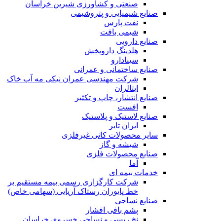
صنعتی و کشاورزی شیرین خراسان
صنایع شیمیایی و پتروشیمی
نفت پارس
شیمی بافت
صنایع دارویی
هلدینگ داروپخش
سینادارو
صنایع ساختمانی و عمرانی
شرکت مهندسی عمران نیکی مه آب خاک
ایتالران
صنایع انتشار، چاپ و تکثير
افست
صنایع لاستیک و پلاستیک
ایران تایر
ساير محصولات كانی غيرفلزی
شیشه و گاز
صنایع محصولات فلزی
آما
خدمات بیمه ای
شرکت کارگزاری رسمی بیمه مستقیم بر
خط پایوران رستاک آریایی (سهامی خاص)
صنایع نساجی
پشم بافی افشار
نخ ریسی و نساجی خسروی خراسان