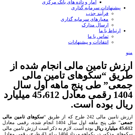
آمار و داده های بانک مرکزی
پیشنهادات سرمایه گذاری
فرآیند جذب
معیارهای سرمایه گذاری
ارسال مدارک
ارتباط با ما
تماس با ما
انتقادات و پیشنهادات
منو
ارزش تامین مالی انجام شده از
طریق “سکوهای تامین مالی
جمعی” طی پنج ماهه اول سال
1404 رقمی معادل 45،612 میلیارد
ریال بوده است.
ارزش تامین مالی 242 طرح که از طریق “
سکوهای تامین مالی
جمعی
” طی پنج ماهه اول سال 1404 انجام شده، رقمی معادل
45،612 میلیارد ریال
بوده است. لازم به ذکر است ارزش تامین مالی
سکوهای مذکور در یکماهه مرداد 1404 برای 43 طرح، رقمی معادل