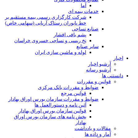
آما
خدمات بیمه ای
شرکت کارگزاری رسمی بیمه مستقیم بر
خط پایوران رستاک آریایی (سهامی خاص)
صنایع نساجی
پشم بافی افشار
نخ ریسی و نساجی خسروی خراسان
سایر صنایع
لوله و ماشین سازی ایران
اخبار
آرشیو اخبار
آرشیو رسانه
دانستنی ها
قوانین و مقررات
ضوابط و مقررات بانک مرکزی
قوانين مرجع
ضوابط و مقررات سازمان بورس اوراق بهادار
آئین نامه و دستورالعمل ها
قوانین سازمان بورس اوراق بهادار
بخش نامه های سازمان بورس اوراق
بهادار
مقالات و یادداشت
آمار و داده ها