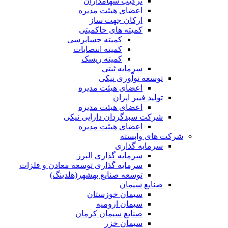
ترکیب سهامداران
اعضای هیئت مدیره
ارکان جهت ساز
کمیته های حاکمیتی
کمیته حسابرسی
کمیته انتصابات
کمیته ریسک
سرمایه ثبتی
توسعه نوآوری نیکی
اعضای هیئت مدیره
تولید فیبر ایران
اعضای هیئت مدیره
شرکت سبدگردان دارایی نیکی
اعضای هیئت مدیره
شرکت های وابسته
سرمایه گذاری
سرمایه گذاری البرز
سرمایه گذاری توسعه معادن و فلزات
توسعه‌ صنایع‌ بهشهر(هلدینگ)
صنایع سیمان
سیمان خوزستان
سیمان ارومیه
صنایع سیمان کرمان
سیمان خزر