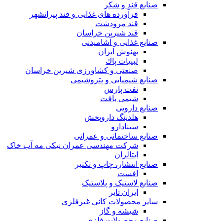
صنایع قند و شکر
فرآورده های غذایی و قند پیرانشهر
قند مرودشت
قند شیرین خراسان
صنایع غذايی و آشاميدنی
بهنوش ایران
لبنيات پاك
صنعتی و کشاورزی شیرین خراسان
صنایع شیمیایی و پتروشیمی
نفت پارس
شیمی بافت
صنایع دارویی
هلدینگ داروپخش
سینادارو
صنایع ساختمانی و عمرانی
شرکت مهندسی عمران نیکی مه آب خاک
ایتالران
صنایع انتشار، چاپ و تکثير
افست
صنایع لاستیک و پلاستیک
ایران تایر
ساير محصولات كانی غيرفلزی
شیشه و گاز
صنایع محصولات فلزی