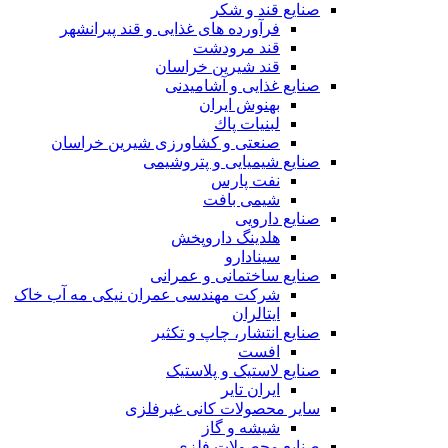
صنایع قند و شکر
فرآورده های غذایی و قند پیرانشهر
قند مرودشت
قند شیرین خراسان
صنایع غذايی و آشاميدنی
بهنوش ایران
لبنيات پاك
صنعتی و کشاورزی شیرین خراسان
صنایع شیمیایی و پتروشیمی
نفت پارس
شیمی بافت
صنایع دارویی
هلدینگ داروپخش
سینادارو
صنایع ساختمانی و عمرانی
شرکت مهندسی عمران نیکی مه آب خاک
ایتالران
صنایع انتشار، چاپ و تکثير
افست
صنایع لاستیک و پلاستیک
ایران تایر
ساير محصولات كانی غيرفلزی
شیشه و گاز
صنایع محصولات فلزی