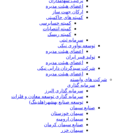
ترکیب سهامداران
اعضای هیئت مدیره
ارکان جهت ساز
کمیته های حاکمیتی
کمیته حسابرسی
کمیته انتصابات
کمیته ریسک
سرمایه ثبتی
توسعه نوآوری نیکی
اعضای هیئت مدیره
تولید فیبر ایران
اعضای هیئت مدیره
شرکت سبدگردان دارایی نیکی
اعضای هیئت مدیره
شرکت های وابسته
سرمایه گذاری
سرمایه گذاری البرز
سرمایه گذاری توسعه معادن و فلزات
توسعه‌ صنایع‌ بهشهر(هلدینگ)
صنایع سیمان
سیمان خوزستان
سیمان ارومیه
صنایع سیمان کرمان
سیمان خزر