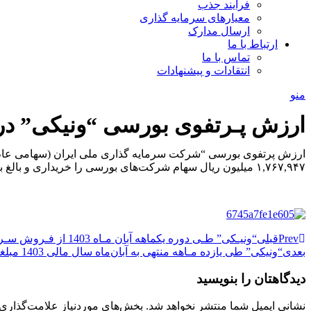
فرآیند جذب
معیارهای سرمایه گذاری
ارسال مدارک
ارتباط با ما
تماس با ما
انتقادات و پیشنهادات
منو
ارزش پـرتفوی بورسی “ونیکی” در آبان ماه 1403 به 48 هزار میل
۱,۷۶۷,۹۴۷ میلیون ریال سهام شرکت‌های بورسی را خریداری و بالغ بر 244,431 سهام شرکت‌های بورسی را فروخته است.
Prev
قبلی
“ونیـکی” طـی دوره یکماهه آبان‌ مـاه 1403 از فـروش سـرمایه گذاری های خود مبلغی معادل ۲۷۵,۰۷۸ میلیون ریال درآمد کسب نمود.
بعدی
“ونیکی” طی یازده مـاهه منتهی به آبان‌ماه سال مالی 1403 مبلغی معادل 46,046,823 میلیون ریال درآمدهای عملیاتی داشته است.
دیدگاهتان را بنویسید
نشانی ایمیل شما منتشر نخواهد شد.
بخش‌های موردنیاز علامت‌گذاری 