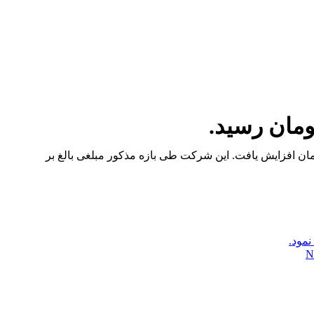
ایه­ گذاری ملی ایران (سهامی عام)” در آبان ماه 1403 به 48 هزار میلیارد تومان رسید و 5،669 میلیارد تومان افزایش یافت. این شرکت طی بازه مذکور مبلغی بالغ بر
N