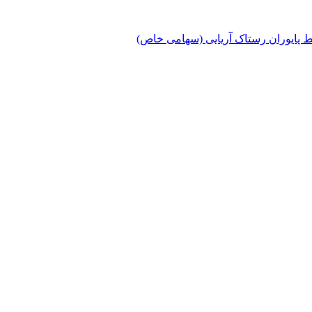
پایوران رستاک آریایی (سهامی خاص)