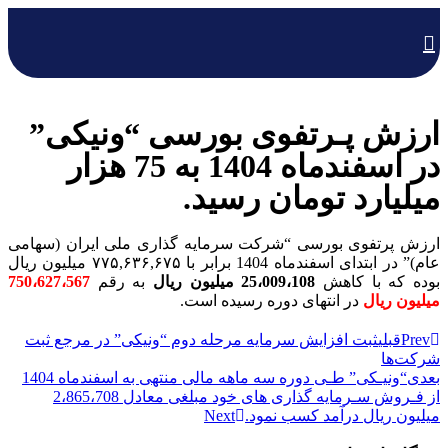
ارزش پـرتفوی بورسی “ونیکی”
در اسفند‌ماه 1404 به 75 هزار
میلیارد تومان رسید.
ارزش پرتفوی بورسی “شرکت سرمایه­ گذاری ملی ایران (سهامی
عام)” در ابتدای اسفند‌ماه 1404 برابر با ۷۷۵,۶۳۶,۶۷۵ میلیون ریال
بوده که با کاهش
25،009،108 میلیون ریال
به رقم
750،627،567
میلیون ریال
در انتهای دوره رسیده است.
Prev
قبلی
ثبت افزایش سرمایه مرحله دوم “ونیکی” در مرجع ثبت
شرکت‌ها
بعدی
“ونیـکی” طـی دوره سه ماهه مالی منتهی به اسفند‌ماه 1404
از فـروش سـرمایه گذاری های خود مبلغی معادل 2،865،708
میلیون ریال درآمد کسب نمود.
Next