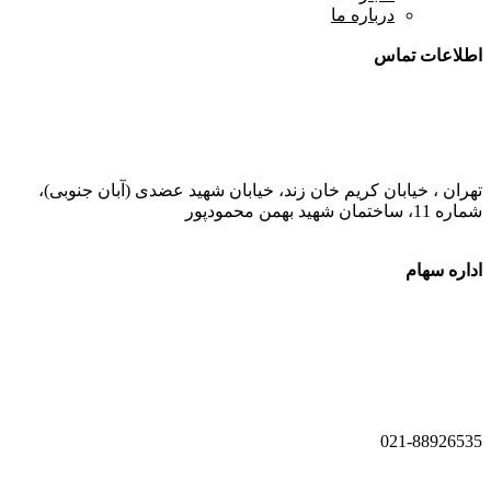
درباره ما
اطلاعات تماس
021-52778000
تهران ، خیابان کریم خان زند، خیابان شهید عضدی (آبان جنوبی)،
شماره 11، ساختمان شهید بهمن محمودپور
اداره سهام
021-52778520
021-52778521
021-88926535