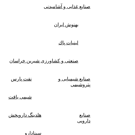
صنایع غذايی و آشاميدنی
بهنوش ایران
لبنيات پاك
صنعتی و کشاورزی شیرین خراسان
صنایع شیمیایی و
نفت پارس
پتروشیمی
شیمی بافت
صنایع
هلدینگ داروپخش
دارویی
سینادارو