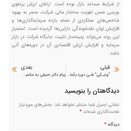
از شرایط مساعد بازار بوده است. ارتقای ارزش پرتفوی
بورسی ضمن تقویت ساختار مالی شرکت، منجر به بهبود
شاخص‌های عملکردی از جمله بازده سرمایه‌گذاری‌ها و
افزایش توان نقدشوندگی دارایی‌ها گردیده است. استمرار
این روند می‌تواند زمینه‌ساز تثبیت جایگاه شرکت در بازار
سرمایه و افزایش ارزش اقتصادی آن در دوره‌های آتی
باشد.
قبلی
بعدی
“ونیـکی” طـی دوره یکماهه دی‌ماه ۱۴۰۴ از فـروش سـرمایه گذاری های خود مبلغی معادل ۱,۲۵۳,۶۷۷ میلیون ریال درآمد کسب نمود.
پیام دکتر حنیفی به مناسبت فرارسیدن میلاد باسعادت حضرت ولی‌عصر (عج)، نیمه مبارک شعبان و ایام الله دهه فجر
دیدگاهتان را بنویسید
نشانی ایمیل شما منتشر نخواهد شد.
بخش‌های موردنیاز
*
علامت‌گذاری شده‌اند
*
دیدگاه