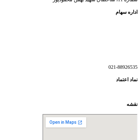
اداره سهام
021-52778520
021-52778521
021-88926535
نماد اعتماد
نقشه