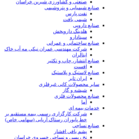
صنعتی و کشاورزی شیرین خراسان
صنایع شیمیایی و پتروشیمی
نفت پارس
شیمی بافت
صنایع دارویی
هلدینگ داروپخش
سینادارو
صنایع ساختمانی و عمرانی
شرکت مهندسی عمران نیکی مه آب خاک
ایتالران
صنایع انتشار، چاپ و تکثير
افست
صنایع لاستیک و پلاستیک
ایران تایر
ساير محصولات كانی غيرفلزی
شیشه و گاز
صنایع محصولات فلزی
آما
خدمات بیمه ای
شرکت کارگزاری رسمی بیمه مستقیم بر
خط پایوران رستاک آریایی (سهامی خاص)
صنایع نساجی
پشم بافی افشار
نخ ریسی و نساجی خسروی خراسان