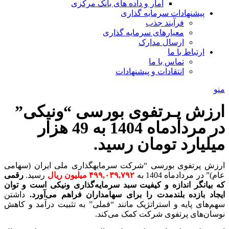
آمار و داده های بانک مرکزی
پیشنهادات سرمایه گذاری
فرآیند جذب
معیارهای سرمایه گذاری
ارسال مدارک
ارتباط با ما
تماس با ما
انتقادات و پیشنهادات
منو
ارزش پـرتفوی بورسی “ونیکی”
در مردادماه 1404 به 49 هزار
میلیارد تومان رسید.
ارزش پرتفوی بورسی “شرکت سرمایه­گذاری ملی ایران (سهامی
عام)” در مردادماه 1404 به
۴۹۹,۰۳۹,۷۹۲ میلیون ریال
رسید.
رقمی
که بیانگر اندازه و کیفیت سبد سرمایه‌گذاری ونیکی است و توان
ایجاد بازده بلندمدت را برای سهامداران فراهم می‌آورد.
داشتن
سهم‌های پایه و استراتژیک مانند “فملی” به تثبیت درآمد و کاهش
نوسان‌های پرتفوی شرکت کمک می‌کند.