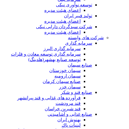
توسعه نوآوری نیکی
اعضای هیئت مدیره
تولید فیبر ایران
اعضای هیئت مدیره
شرکت سبدگردان دارایی نیکی
اعضای هیئت مدیره
شرکت های وابسته
سرمایه گذاری
سرمایه گذاری البرز
سرمایه گذاری توسعه معادن و فلزات
توسعه‌ صنایع‌ بهشهر(هلدینگ)
صنایع سیمان
سیمان خوزستان
سیمان ارومیه
صنایع سیمان کرمان
سیمان خزر
صنایع قند و شکر
فرآورده های غذایی و قند پیرانشهر
قند مرودشت
قند شیرین خراسان
صنایع غذايی و آشاميدنی
بهنوش ایران
لبنيات پاك