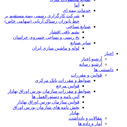
آما
خدمات بیمه ای
شرکت کارگزاری رسمی بیمه مستقیم بر
خط پایوران رستاک آریایی (سهامی خاص)
صنایع نساجی
پشم بافی افشار
نخ ریسی و نساجی خسروی خراسان
سایر صنایع
لوله و ماشین سازی ایران
اخبار
آرشیو اخبار
آرشیو رسانه
دانستنی ها
قوانین و مقررات
ضوابط و مقررات بانک مرکزی
قوانين مرجع
ضوابط و مقررات سازمان بورس اوراق بهادار
آئین نامه و دستورالعمل ها
قوانین سازمان بورس اوراق بهادار
بخش نامه های سازمان بورس اوراق
بهادار
مقالات و یادداشت
آمار و داده ها