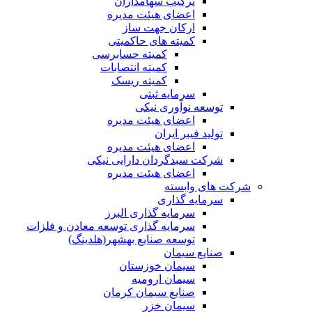
ترکیب سهامداران
اعضای هیئت مدیره
ارکان جهت ساز
کمیته های حاکمیتی
کمیته حسابرسی
کمیته انتصابات
کمیته ریسک
سرمایه ثبتی
توسعه نوآوری نیکی
اعضای هیئت مدیره
تولید فیبر ایران
اعضای هیئت مدیره
شرکت سبدگردان دارایی نیکی
اعضای هیئت مدیره
شرکت های وابسته
سرمایه گذاری
سرمایه گذاری البرز
سرمایه گذاری توسعه معادن و فلزات
توسعه‌ صنایع‌ بهشهر(هلدینگ)
صنایع سیمان
سیمان خوزستان
سیمان ارومیه
صنایع سیمان کرمان
سیمان خزر