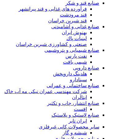
صنایع قند و شکر
فرآورده های غذایی و قند پیرانشهر
قند مرودشت
قند شیرین خراسان
صنایع غذايی و آشاميدنی
بهنوش ایران
لبنيات پاك
صنعتی و کشاورزی شیرین خراسان
صنایع شیمیایی و پتروشیمی
نفت پارس
شیمی بافت
صنایع دارویی
هلدینگ داروپخش
سینادارو
صنایع ساختمانی و عمرانی
شرکت مهندسی عمران نیکی مه آب خاک
ایتالران
صنایع انتشار، چاپ و تکثير
افست
صنایع لاستیک و پلاستیک
ایران تایر
ساير محصولات كانی غيرفلزی
شیشه و گاز
صنایع محصولات فلزی