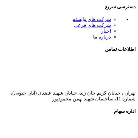
دسترسی سریع
شرکت های وابسته
شرکت های فرعی
اخبار
درباره ما
اطلاعات تماس
021-52778000
تهران ، خیابان کریم خان زند، خیابان شهید عضدی (آبان جنوبی)،
شماره 11، ساختمان شهید بهمن محمودپور
اداره سهام
021-52778520