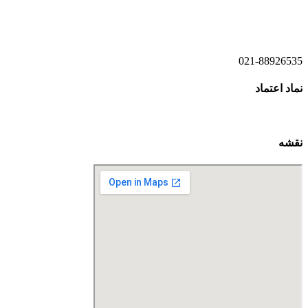
021-52778521
021-88926535
نماد اعتماد
نقشه