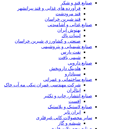
صنایع قند و شکر
فرآورده های غذایی و قند پیرانشهر
قند مرودشت
قند شیرین خراسان
صنایع غذايی و آشاميدنی
بهنوش ایران
لبنيات پاك
صنعتی و کشاورزی شیرین خراسان
صنایع شیمیایی و پتروشیمی
نفت پارس
شیمی بافت
صنایع دارویی
هلدینگ داروپخش
سینادارو
صنایع ساختمانی و عمرانی
شرکت مهندسی عمران نیکی مه آب خاک
ایتالران
صنایع انتشار، چاپ و تکثير
افست
صنایع لاستیک و پلاستیک
ایران تایر
ساير محصولات كانی غيرفلزی
شیشه و گاز
صنایع محصولات فلزی