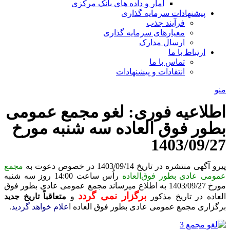
آمار و داده های بانک مرکزی
پیشنهادات سرمایه گذاری
فرآیند جذب
معیارهای سرمایه گذاری
ارسال مدارک
ارتباط با ما
تماس با ما
انتقادات و پیشنهادات
منو
اطلاعیه فوری: لغو مجمع عمومی
بطور فوق العاده سه شنبه مورخ
1403/09/27
پیرو آگهی منتشره در تاریخ 1403/09/14 در خصوص دعوت به
مجمع
عمومی عادی بطور فوق‌العاده
راُس ساعت 14:00 روز سه شنبه
مورخ 1403/09/27 به اطلاع میرساند مجمع عمومی عادی بطور فوق
برگزار نمی گردد
العاده در تاریخ مذکور
و
متعاقباً تاریخ جدید
برگزاری مجمع عمومی عادی بطور فوق العاده ا
علام خواهد گردید
.