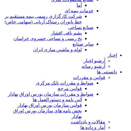
آما
خدمات بیمه ای
شرکت کارگزاری رسمی بیمه مستقیم بر
خط پایوران رستاک آریایی (سهامی خاص)
صنایع نساجی
پشم بافی افشار
نخ ریسی و نساجی خسروی خراسان
سایر صنایع
لوله و ماشین سازی ایران
اخبار
آرشیو اخبار
آرشیو رسانه
دانستنی ها
قوانین و مقررات
ضوابط و مقررات بانک مرکزی
قوانين مرجع
ضوابط و مقررات سازمان بورس اوراق بهادار
آئین نامه و دستورالعمل ها
قوانین سازمان بورس اوراق بهادار
بخش نامه های سازمان بورس اوراق
بهادار
مقالات و یادداشت
آمار و داده ها