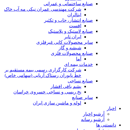
صنایع ساختمانی و عمرانی
شرکت مهندسی عمران نیکی مه آب خاک
ایتالران
صنایع انتشار، چاپ و تکثير
افست
صنایع لاستیک و پلاستیک
ایران تایر
ساير محصولات كانی غيرفلزی
شیشه و گاز
صنایع محصولات فلزی
آما
خدمات بیمه ای
شرکت کارگزاری رسمی بیمه مستقیم بر
خط پایوران رستاک آریایی (سهامی خاص)
صنایع نساجی
پشم بافی افشار
نخ ریسی و نساجی خسروی خراسان
سایر صنایع
لوله و ماشین سازی ایران
اخبار
آرشیو اخبار
آرشیو رسانه
دانستنی ها