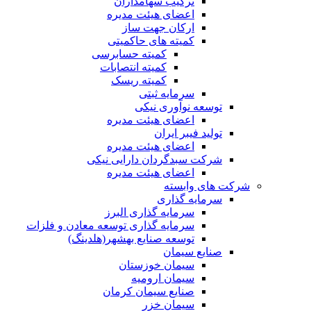
ترکیب سهامداران
اعضای هیئت مدیره
ارکان جهت ساز
کمیته های حاکمیتی
کمیته حسابرسی
کمیته انتصابات
کمیته ریسک
سرمایه ثبتی
توسعه نوآوری نیکی
اعضای هیئت مدیره
تولید فیبر ایران
اعضای هیئت مدیره
شرکت سبدگردان دارایی نیکی
اعضای هیئت مدیره
شرکت های وابسته
سرمایه گذاری
سرمایه گذاری البرز
سرمایه گذاری توسعه معادن و فلزات
توسعه‌ صنایع‌ بهشهر(هلدینگ)
صنایع سیمان
سیمان خوزستان
سیمان ارومیه
صنایع سیمان کرمان
سیمان خزر