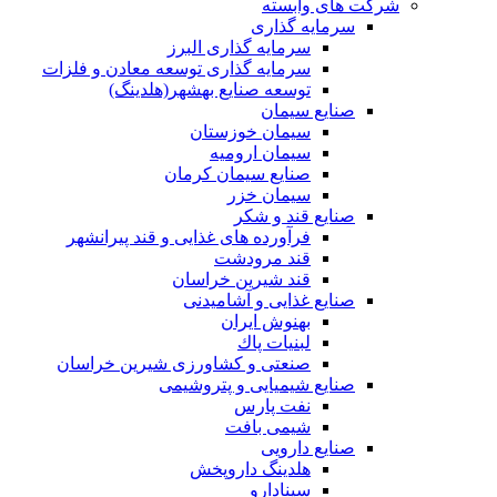
شرکت های وابسته
سرمایه گذاری
سرمایه گذاری البرز
سرمایه گذاری توسعه معادن و فلزات
توسعه‌ صنایع‌ بهشهر(هلدینگ)
صنایع سیمان
سیمان خوزستان
سیمان ارومیه
صنایع سیمان کرمان
سیمان خزر
صنایع قند و شکر
فرآورده های غذایی و قند پیرانشهر
قند مرودشت
قند شیرین خراسان
صنایع غذايی و آشاميدنی
بهنوش ایران
لبنيات پاك
صنعتی و کشاورزی شیرین خراسان
صنایع شیمیایی و پتروشیمی
نفت پارس
شیمی بافت
صنایع دارویی
هلدینگ داروپخش
سینادارو