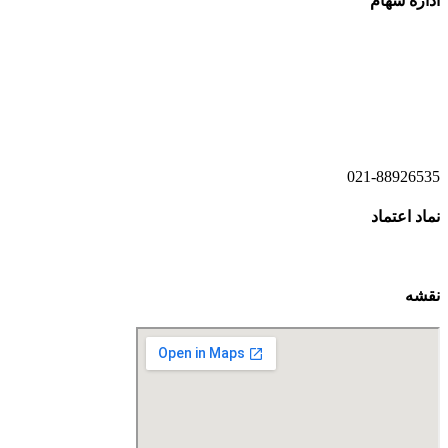
اداره سهام
021-52778520
021-52778521
021-88926535
نماد اعتماد
نقشه