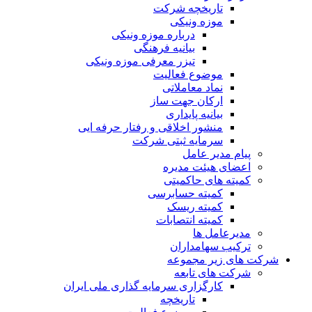
تاریخچه شرکت
موزه ونیکی
درباره موزه ونیکی
بیانیه فرهنگی
تیزر معرفی موزه ونیکی
موضوع فعالیت
نماد معاملاتی
ارکان جهت ساز
بیانیه پایداری
منشور اخلاقی و رفتار حرفه ایی
سرمایه ثبتی شرکت
پیام مدیر عامل
اعضای هیئت مدیره
کمیته های حاکمیتی
کمیته حسابرسی
کمیته ریسک
کمیته انتصابات
مدیرعامل ها
ترکیب سهامداران
شرکت های زیر مجموعه
شرکت های تابعه
کارگزاری سرمایه گذاری ملی ایران
تاریخچه