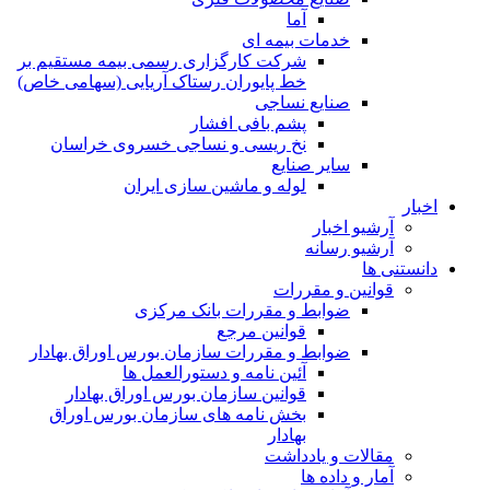
آما
خدمات بیمه ای
شرکت کارگزاری رسمی بیمه مستقیم بر
خط پایوران رستاک آریایی (سهامی خاص)
صنایع نساجی
پشم بافی افشار
نخ ریسی و نساجی خسروی خراسان
سایر صنایع
لوله و ماشین سازی ایران
اخبار
آرشیو اخبار
آرشیو رسانه
دانستنی ها
قوانین و مقررات
ضوابط و مقررات بانک مرکزی
قوانين مرجع
ضوابط و مقررات سازمان بورس اوراق بهادار
آئین نامه و دستورالعمل ها
قوانین سازمان بورس اوراق بهادار
بخش نامه های سازمان بورس اوراق
بهادار
مقالات و یادداشت
آمار و داده ها