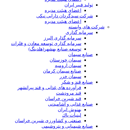
تولید فیبر ایران
اعضای هیئت مدیره
شرکت سبدگردان دارایی نیکی
اعضای هیئت مدیره
شرکت های وابسته
سرمایه گذاری
سرمایه گذاری البرز
سرمایه گذاری توسعه معادن و فلزات
توسعه‌ صنایع‌ بهشهر(هلدینگ)
صنایع سیمان
سیمان خوزستان
سیمان ارومیه
صنایع سیمان کرمان
سیمان خزر
صنایع قند و شکر
فرآورده های غذایی و قند پیرانشهر
قند مرودشت
قند شیرین خراسان
صنایع غذايی و آشاميدنی
بهنوش ایران
لبنيات پاك
صنعتی و کشاورزی شیرین خراسان
صنایع شیمیایی و پتروشیمی