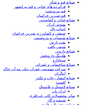
صنایع قند و شکر
فرآورده های غذایی و قند پیرانشهر
قند مرودشت
قند شیرین خراسان
صنایع غذايی و آشاميدنی
بهنوش ایران
لبنيات پاك
صنعتی و کشاورزی شیرین خراسان
صنایع شیمیایی و پتروشیمی
نفت پارس
شیمی بافت
صنایع دارویی
هلدینگ داروپخش
سینادارو
صنایع ساختمانی و عمرانی
شرکت مهندسی عمران نیکی مه آب خاک
ایتالران
صنایع انتشار، چاپ و تکثير
افست
صنایع لاستیک و پلاستیک
ایران تایر
ساير محصولات كانی غيرفلزی
شیشه و گاز
صنایع محصولات فلزی