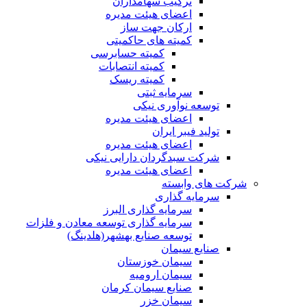
ترکیب سهامداران
اعضای هیئت مدیره
ارکان جهت ساز
کمیته های حاکمیتی
کمیته حسابرسی
کمیته انتصابات
کمیته ریسک
سرمایه ثبتی
توسعه نوآوری نیکی
اعضای هیئت مدیره
تولید فیبر ایران
اعضای هیئت مدیره
شرکت سبدگردان دارایی نیکی
اعضای هیئت مدیره
شرکت های وابسته
سرمایه گذاری
سرمایه گذاری البرز
سرمایه گذاری توسعه معادن و فلزات
توسعه‌ صنایع‌ بهشهر(هلدینگ)
صنایع سیمان
سیمان خوزستان
سیمان ارومیه
صنایع سیمان کرمان
سیمان خزر