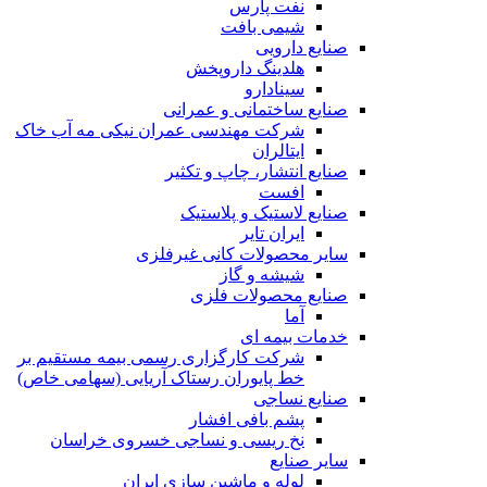
نفت پارس
شیمی بافت
صنایع دارویی
هلدینگ داروپخش
سینادارو
صنایع ساختمانی و عمرانی
شرکت مهندسی عمران نیکی مه آب خاک
ایتالران
صنایع انتشار، چاپ و تکثير
افست
صنایع لاستیک و پلاستیک
ایران تایر
ساير محصولات كانی غيرفلزی
شیشه و گاز
صنایع محصولات فلزی
آما
خدمات بیمه ای
شرکت کارگزاری رسمی بیمه مستقیم بر
خط پایوران رستاک آریایی (سهامی خاص)
صنایع نساجی
پشم بافی افشار
نخ ریسی و نساجی خسروی خراسان
سایر صنایع
لوله و ماشین سازی ایران