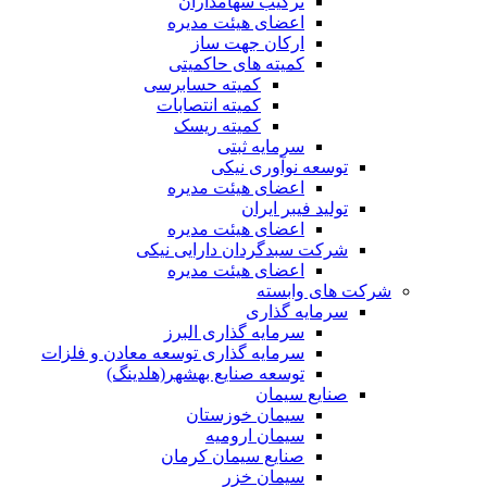
ترکیب سهامداران
اعضای هیئت مدیره
ارکان جهت ساز
کمیته های حاکمیتی
کمیته حسابرسی
کمیته انتصابات
کمیته ریسک
سرمایه ثبتی
توسعه نوآوری نیکی
اعضای هیئت مدیره
تولید فیبر ایران
اعضای هیئت مدیره
شرکت سبدگردان دارایی نیکی
اعضای هیئت مدیره
شرکت های وابسته
سرمایه گذاری
سرمایه گذاری البرز
سرمایه گذاری توسعه معادن و فلزات
توسعه‌ صنایع‌ بهشهر(هلدینگ)
صنایع سیمان
سیمان خوزستان
سیمان ارومیه
صنایع سیمان کرمان
سیمان خزر