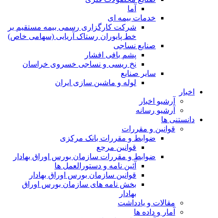
آما
خدمات بیمه ای
شرکت کارگزاری رسمی بیمه مستقیم بر
خط پایوران رستاک آریایی (سهامی خاص)
صنایع نساجی
پشم بافی افشار
نخ ریسی و نساجی خسروی خراسان
سایر صنایع
لوله و ماشین سازی ایران
اخبار
آرشیو اخبار
آرشیو رسانه
دانستنی ها
قوانین و مقررات
ضوابط و مقررات بانک مرکزی
قوانين مرجع
ضوابط و مقررات سازمان بورس اوراق بهادار
آئین نامه و دستورالعمل ها
قوانین سازمان بورس اوراق بهادار
بخش نامه های سازمان بورس اوراق
بهادار
مقالات و یادداشت
آمار و داده ها