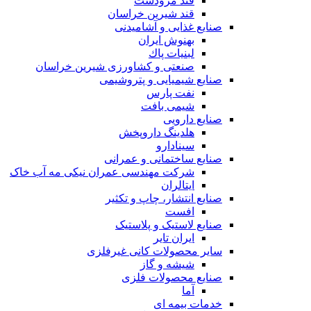
قند مرودشت
قند شیرین خراسان
صنایع غذايی و آشاميدنی
بهنوش ایران
لبنيات پاك
صنعتی و کشاورزی شیرین خراسان
صنایع شیمیایی و پتروشیمی
نفت پارس
شیمی بافت
صنایع دارویی
هلدینگ داروپخش
سینادارو
صنایع ساختمانی و عمرانی
شرکت مهندسی عمران نیکی مه آب خاک
ایتالران
صنایع انتشار، چاپ و تکثير
افست
صنایع لاستیک و پلاستیک
ایران تایر
ساير محصولات كانی غيرفلزی
شیشه و گاز
صنایع محصولات فلزی
آما
خدمات بیمه ای