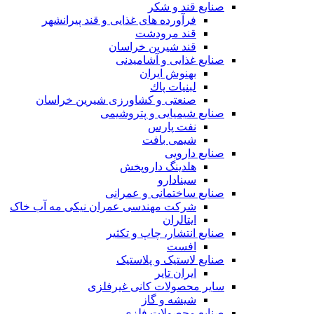
صنایع قند و شکر
فرآورده های غذایی و قند پیرانشهر
قند مرودشت
قند شیرین خراسان
صنایع غذايی و آشاميدنی
بهنوش ایران
لبنيات پاك
صنعتی و کشاورزی شیرین خراسان
صنایع شیمیایی و پتروشیمی
نفت پارس
شیمی بافت
صنایع دارویی
هلدینگ داروپخش
سینادارو
صنایع ساختمانی و عمرانی
شرکت مهندسی عمران نیکی مه آب خاک
ایتالران
صنایع انتشار، چاپ و تکثير
افست
صنایع لاستیک و پلاستیک
ایران تایر
ساير محصولات كانی غيرفلزی
شیشه و گاز
صنایع محصولات فلزی