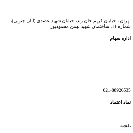
021-52778000
تهران ، خیابان کریم خان زند، خیابان شهید عضدی (آبان جنوبی)،
شماره 11، ساختمان شهید بهمن محمودپور
اداره سهام
021-52778520
021-52778521
021-88926535
نماد اعتماد
نقشه