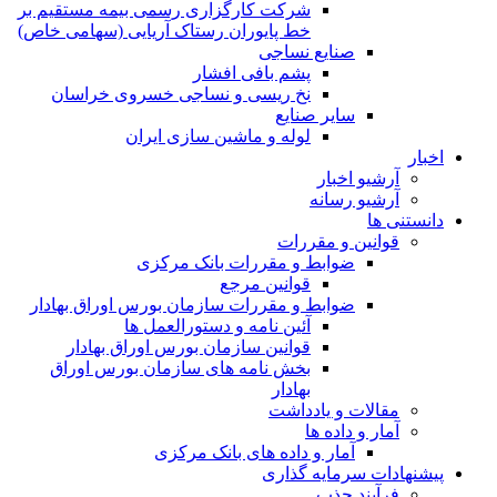
شرکت کارگزاری رسمی بیمه مستقیم بر
خط پایوران رستاک آریایی (سهامی خاص)
صنایع نساجی
پشم بافی افشار
نخ ریسی و نساجی خسروی خراسان
سایر صنایع
لوله و ماشین سازی ایران
اخبار
آرشیو اخبار
آرشیو رسانه
دانستنی ها
قوانین و مقررات
ضوابط و مقررات بانک مرکزی
قوانين مرجع
ضوابط و مقررات سازمان بورس اوراق بهادار
آئین نامه و دستورالعمل ها
قوانین سازمان بورس اوراق بهادار
بخش نامه های سازمان بورس اوراق
بهادار
مقالات و یادداشت
آمار و داده ها
آمار و داده های بانک مرکزی
پیشنهادات سرمایه گذاری
فرآیند جذب