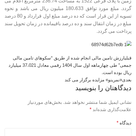
زمین با پلاک فرعی 1522 به مساحت 236.74 مترمربع اعلام می
گردد. مبلغ مورد توافق 180،633 میلیون ریال می باشد و نحوه
تسویه از این قرار است که ده درصد مبلغ اول قرارداد و 80 درصد
مبلغ در زمان انتقال سند و ده درصد باقیمانده در زمان تحویل سند
پرداخت می گردد.
قبلی
ارزش تامین مالی انجام شده از طریق “سکوهای تامین مالی
جمعی” طی چهارماهه اول سال 1404 رقمی معادل 37،021 میلیارد
ریال بوده است.
بعدی
«نمرینو» مزایده برگزار می کند
دیدگاهتان را بنویسید
نشانی ایمیل شما منتشر نخواهد شد.
بخش‌های موردنیاز
علامت‌گذاری شده‌اند
*
دیدگاه
*