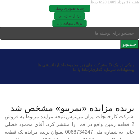
شنبه 17 مرداد 1405 6:20 ب.ظ
رسانه تصویری ونیکی
پرتال سازمانی
پرتال سهامداران
جستجو
ونیکی در یک نگاه
شرکت های زیر مجموعه
اخبار
دانستنی ها
پیشنهادات سرمایه گذاری
ارتباط با ما
برنده مزایده «نمرینو» مشخص شد
شرکت کارخانجات ایران مرینوس نتیجه مزایده مربوط به فروش
2 قطعه زمین واقع در قم را منتشر کرد. آقای محمود فضلی
خانی به شماره ملی 0068734247 بعنوان برنده مزایده یک قطعه