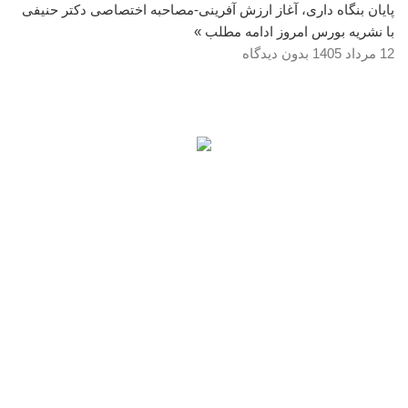
پایان بنگاه داری، آغاز ارزش آفرینی-مصاحبه اختصاصی دکتر حنیفی
با نشریه بورس امروز
ادامه مطلب »
12 مرداد 1405
بدون دیدگاه
آمار بازدید
کاربران آنلاین: 0
بازدیدکنندگان امروز: 107
بازدیدهای امروز: 151
بازدیدکنندگان دیروز: 126
بازدیدهای دیروز: 214
کل بازدیدکنند‌گان: 73177
کل بازدیدها: 69726