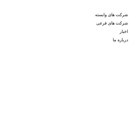
دسترسی سریع
شرکت های وابسته
شرکت های فرعی
اخبار
درباره ما
اطلاعات تماس
021-52778000
تهران ، خیابان کریم خان زند، خیابان شهید عضدی (آبان جنوبی)،
شماره 11، ساختمان شهید بهمن محمودپور
اداره سهام
021-52778520
021-52778521