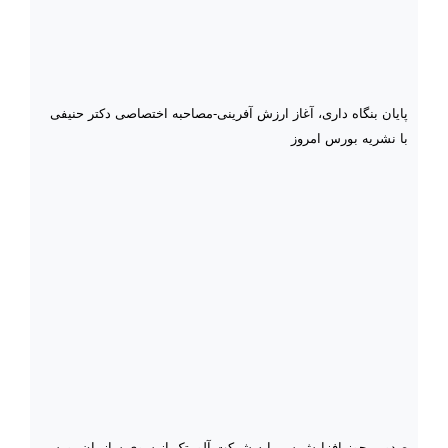
پایان بنگاه داری، آغاز ارزش آفرینی-مصاحبه اختصاصی دکتر حنیفی
با نشریه بورس امروز
صدور مجوز افزایش سرمایه شرکت آلومتک از سوی سازمان بورس