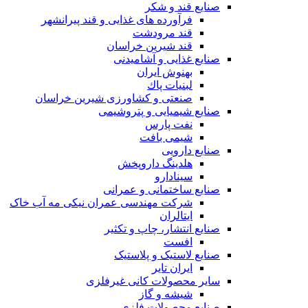
صنایع قند و شکر
فرآورده های غذایی و قند پیرانشهر
قند مرودشت
قند شیرین خراسان
صنایع غذايی و آشاميدنی
بهنوش ایران
لبنيات پاك
صنعتی و کشاورزی شیرین خراسان
صنایع شیمیایی و پتروشیمی
نفت پارس
شیمی بافت
صنایع دارویی
هلدینگ داروپخش
سینادارو
صنایع ساختمانی و عمرانی
شرکت مهندسی عمران نیکی مه آب خاک
ایتالران
صنایع انتشار، چاپ و تکثير
افست
صنایع لاستیک و پلاستیک
ایران تایر
ساير محصولات كانی غيرفلزی
شیشه و گاز
صنایع محصولات فلزی