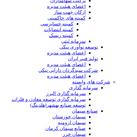
ترکیب سهامداران
اعضای هیئت مدیره
ارکان جهت ساز
کمیته های حاکمیتی
کمیته حسابرسی
کمیته انتصابات
کمیته ریسک
سرمایه ثبتی
توسعه نوآوری نیکی
اعضای هیئت مدیره
تولید فیبر ایران
اعضای هیئت مدیره
شرکت سبدگردان دارایی نیکی
اعضای هیئت مدیره
شرکت های وابسته
سرمایه گذاری
سرمایه گذاری البرز
سرمایه گذاری توسعه معادن و فلزات
توسعه‌ صنایع‌ بهشهر(هلدینگ)
صنایع سیمان
سیمان خوزستان
سیمان ارومیه
صنایع سیمان کرمان
سیمان خزر