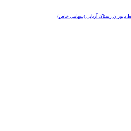
پایوران رستاک آریایی (سهامی خاص)