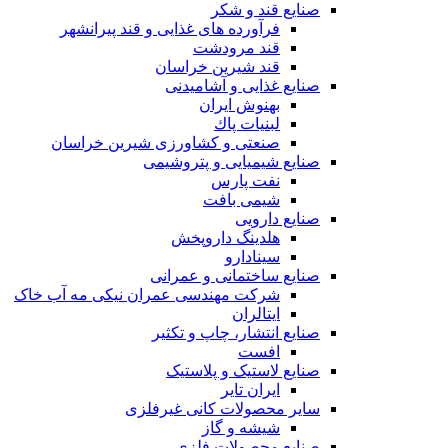
صنایع قند و شکر
فرآورده های غذایی و قند پیرانشهر
قند مرودشت
قند شیرین خراسان
صنایع غذايی و آشاميدنی
بهنوش ایران
لبنيات پاك
صنعتی و کشاورزی شیرین خراسان
صنایع شیمیایی و پتروشیمی
نفت پارس
شیمی بافت
صنایع دارویی
هلدینگ داروپخش
سینادارو
صنایع ساختمانی و عمرانی
شرکت مهندسی عمران نیکی مه آب خاک
ایتالران
صنایع انتشار، چاپ و تکثير
افست
صنایع لاستیک و پلاستیک
ایران تایر
ساير محصولات كانی غيرفلزی
شیشه و گاز
صنایع محصولات فلزی