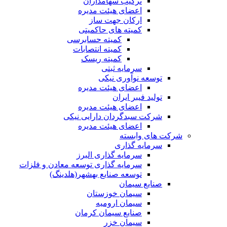
ترکیب سهامداران
اعضای هیئت مدیره
ارکان جهت ساز
کمیته های حاکمیتی
کمیته حسابرسی
کمیته انتصابات
کمیته ریسک
سرمایه ثبتی
توسعه نوآوری نیکی
اعضای هیئت مدیره
تولید فیبر ایران
اعضای هیئت مدیره
شرکت سبدگردان دارایی نیکی
اعضای هیئت مدیره
شرکت های وابسته
سرمایه گذاری
سرمایه گذاری البرز
سرمایه گذاری توسعه معادن و فلزات
توسعه‌ صنایع‌ بهشهر(هلدینگ)
صنایع سیمان
سیمان خوزستان
سیمان ارومیه
صنایع سیمان کرمان
سیمان خزر