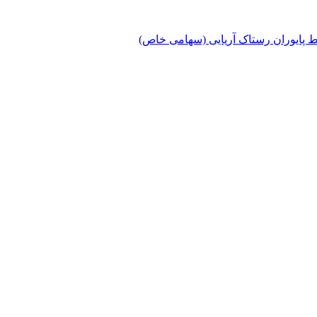
پایوران رستاک آریایی (سهامی خاص)