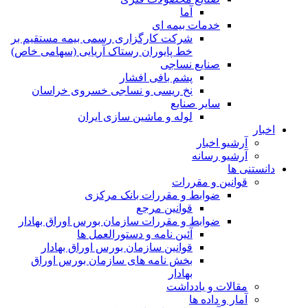
آما
خدمات بیمه ای
شرکت کارگزاری رسمی بیمه مستقیم بر
خط پایوران رستاک آریایی (سهامی خاص)
صنایع نساجی
پشم بافی افشار
نخ ریسی و نساجی خسروی خراسان
سایر صنایع
لوله و ماشین سازی ایران
اخبار
آرشیو اخبار
آرشیو رسانه
دانستنی ها
قوانین و مقررات
ضوابط و مقررات بانک مرکزی
قوانين مرجع
ضوابط و مقررات سازمان بورس اوراق بهادار
آئین نامه و دستورالعمل ها
قوانین سازمان بورس اوراق بهادار
بخش نامه های سازمان بورس اوراق
بهادار
مقالات و یادداشت
آمار و داده ها