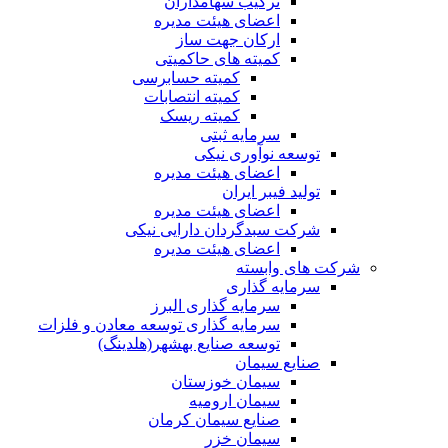
ترکیب سهامداران
اعضای هیئت مدیره
ارکان جهت ساز
کمیته های حاکمیتی
کمیته حسابرسی
کمیته انتصابات
کمیته ریسک
سرمایه ثبتی
توسعه نوآوری نیکی
اعضای هیئت مدیره
تولید فیبر ایران
اعضای هیئت مدیره
شرکت سبدگردان دارایی نیکی
اعضای هیئت مدیره
شرکت های وابسته
سرمایه گذاری
سرمایه گذاری البرز
سرمایه گذاری توسعه معادن و فلزات
توسعه‌ صنایع‌ بهشهر(هلدینگ)
صنایع سیمان
سیمان خوزستان
سیمان ارومیه
صنایع سیمان کرمان
سیمان خزر