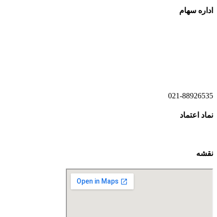
اداره سهام
021-52778520
021-52778521
021-88926535
نماد اعتماد
نقشه