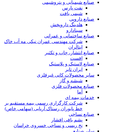
صنایع شیمیایی و پتروشیمی
نفت پارس
شیمی بافت
صنایع دارویی
هلدینگ داروپخش
سینادارو
صنایع ساختمانی و عمرانی
شرکت مهندسی عمران نیکی مه آب خاک
ایتالران
صنایع انتشار، چاپ و تکثير
افست
صنایع لاستیک و پلاستیک
ایران تایر
ساير محصولات كانی غيرفلزی
شیشه و گاز
صنایع محصولات فلزی
آما
خدمات بیمه ای
شرکت کارگزاری رسمی بیمه مستقیم بر
خط پایوران رستاک آریایی (سهامی خاص)
صنایع نساجی
پشم بافی افشار
نخ ریسی و نساجی خسروی خراسان
سایر صنایع