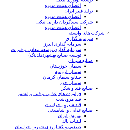
اعضای هیئت مدیره
تولید فیبر ایران
اعضای هیئت مدیره
شرکت سبدگردان دارایی نیکی
اعضای هیئت مدیره
شرکت های وابسته
سرمایه گذاری
سرمایه گذاری البرز
سرمایه گذاری توسعه معادن و فلزات
توسعه‌ صنایع‌ بهشهر(هلدینگ)
صنایع سیمان
سیمان خوزستان
سیمان ارومیه
صنایع سیمان کرمان
سیمان خزر
صنایع قند و شکر
فرآورده های غذایی و قند پیرانشهر
قند مرودشت
قند شیرین خراسان
صنایع غذايی و آشاميدنی
بهنوش ایران
لبنيات پاك
صنعتی و کشاورزی شیرین خراسان