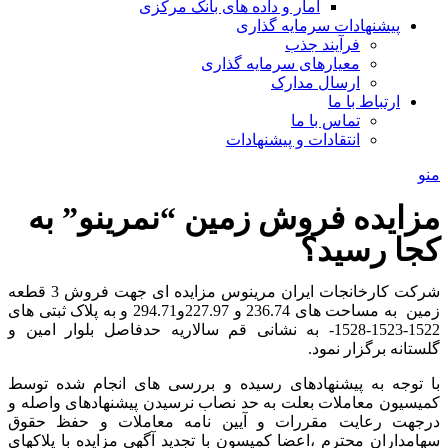
آمار و داده های بانک مرکزی
پیشنهادات سرمایه گذاری
فرآیند جذب
معیارهای سرمایه گذاری
ارسال مدارک
ارتباط با ما
تماس با ما
انتقادات و پیشنهادات
منو
مزایده فروش زمین “نمرینو” به
کجا رسید؟
شرکت کارخانجات ایران مرینوس مزایده ای جهت فروش 3 قطعه
زمین به مساحت های 236.74 و 227.97و294.71 و به پلاک ثبتی های
1522-1523-1528- به نشانی قم سالاریه حدفاصل بلوار امین و
گلستانه برگزار نمود.
با توجه به پیشنهادهای رسیده و بررسی های انجام شده توسط
کمیسیون معاملات بعلت به حد نصاب نرسیدن پیشنهادهای واصله و
درجهت رعایت مقررات و آیین نامه معاملات و حفظ حقوق
سهامداران محترم ،اعضا کمیسون با تجدید آگهی مزایده با پلاکهای