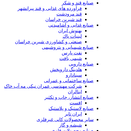
صنایع قند و شکر
فرآورده های غذایی و قند پیرانشهر
قند مرودشت
قند شیرین خراسان
صنایع غذايی و آشاميدنی
بهنوش ایران
لبنيات پاك
صنعتی و کشاورزی شیرین خراسان
صنایع شیمیایی و پتروشیمی
نفت پارس
شیمی بافت
صنایع دارویی
هلدینگ داروپخش
سینادارو
صنایع ساختمانی و عمرانی
شرکت مهندسی عمران نیکی مه آب خاک
ایتالران
صنایع انتشار، چاپ و تکثير
افست
صنایع لاستیک و پلاستیک
ایران تایر
ساير محصولات كانی غيرفلزی
شیشه و گاز
صنایع محصولات فلزی