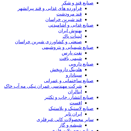
صنایع قند و شکر
فرآورده های غذایی و قند پیرانشهر
قند مرودشت
قند شیرین خراسان
صنایع غذايی و آشاميدنی
بهنوش ایران
لبنيات پاك
صنعتی و کشاورزی شیرین خراسان
صنایع شیمیایی و پتروشیمی
نفت پارس
شیمی بافت
صنایع دارویی
هلدینگ داروپخش
سینادارو
صنایع ساختمانی و عمرانی
شرکت مهندسی عمران نیکی مه آب خاک
ایتالران
صنایع انتشار، چاپ و تکثير
افست
صنایع لاستیک و پلاستیک
ایران تایر
ساير محصولات كانی غيرفلزی
شیشه و گاز
صنایع محصولات فلزی