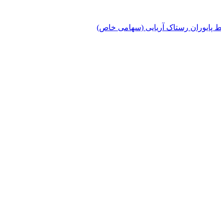
پایوران رستاک آریایی (سهامی خاص)