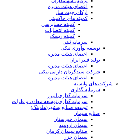
ترکیب سهامداران
اعضای هیئت مدیره
ارکان جهت ساز
کمیته های حاکمیتی
کمیته حسابرسی
کمیته انتصابات
کمیته ریسک
سرمایه ثبتی
توسعه نوآوری نیکی
اعضای هیئت مدیره
تولید فیبر ایران
اعضای هیئت مدیره
شرکت سبدگردان دارایی نیکی
اعضای هیئت مدیره
شرکت های وابسته
سرمایه گذاری
سرمایه گذاری البرز
سرمایه گذاری توسعه معادن و فلزات
توسعه‌ صنایع‌ بهشهر(هلدینگ)
صنایع سیمان
سیمان خوزستان
سیمان ارومیه
صنایع سیمان کرمان
سیمان خزر