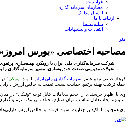
فرآیند جذب
معیارهای سرمایه گذاری
ارسال مدارک
ارتباط با ما
تماس با ما
انتقادات و پیشنهادات
منو
مصاحبه اختصاصی «بورس امروز» ب
تحولات مدیریتی صنعت خودروسازی، مسیر سرمایه‌گذاری را به 
فرهاد حنیفی مدیرعامل
سرمایه گذاری ملی ایران
با نماد “
ونیکی
” در 
جمله ترکیب بهینه پرتفو، جذابیت نسبت قیمت به خالص ارزش دارایی‌ها (P/NAV) و سیاست تقسیم سود منظم و متناسب شرکت عنوان 
وی با اظهار خرسندی از حجم معاملات قابل توجه “ونیکی” در میان 
متنوع و ایجاد تعادل مناسب میان صنایع مختلف، ریسک سرمایه‌گذاری
وی همچنین با تاکید بر جذابیت نسبت قیمت به خالص ارزش دارایی‌های (P/NAV) “ونیکی”، آن را ناشی از ارزش‌گذاری مناسب سهم در مقایسه با دارایی‌های تحت تملک آن عنوا