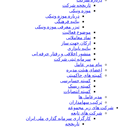
تاریخچه شرکت
موزه ونیکی
درباره موزه ونیکی
بیانیه فرهنگی
تیزر معرفی موزه ونیکی
موضوع فعالیت
نماد معاملاتی
ارکان جهت ساز
بیانیه پایداری
منشور اخلاقی و رفتار حرفه ایی
سرمایه ثبتی شرکت
پیام مدیر عامل
اعضای هیئت مدیره
کمیته های حاکمیتی
کمیته حسابرسی
کمیته ریسک
کمیته انتصابات
مدیرعامل ها
ترکیب سهامداران
شرکت های زیر مجموعه
شرکت های تابعه
کارگزاری سرمایه گذاری ملی ایران
تاریخچه