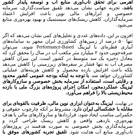
اهرمی برای تحقق تاب‌آوری منابع آب و توسعه پایدار کشور
باشد.
تجربه جهانی نشان می‌دهد تلفیق سیاست‌گذاری، سرمایه
خصوصی و ابزارهای مالی نوین باعث افزایش اعتماد
سرمایه‌گذاران، کاهش ریسک‌های سیستمیک و بهبود بهره‌وری منابع
می‌شود.
افزون بر این، داده‌های عددی و تحلیل‌های کمی نشان می‌دهد که اگر
تنها ۵۰ درصد از زمین‌های کشاورزی ایران مجهز به سامانه‌های
آبیاری قطره‌ای با لیزینگ Performance-Based شوند، می‌توان
صرفه‌جویی حدود ۲ میلیارد متر مکعب آب در سال را محقق کرد که
معادل ذخیره یک سد متوسط در کشور است. این میزان کاهش
مصرف آب نه تنها فشار بر سفره‌های زیرزمینی را کاهش می‌دهد
بلکه باعث افزایش بازده محصول و کاهش هزینه‌های عملیاتی
کشاورزان خواهد شد.
با توجه به اینکه بودجه عمومی کشور محدود
و رقابتی است، استفاده از سرمایه بخش خصوصی و سازوکارهای
لیزینگ عملکردمحور، امکان اجرای پروژه‌های بزرگ ملی با بازده
محیط‌زیستی بالا را فراهم می‌آورد
.
در نهایت،
لیزینگ به‌عنوان ابزاری نوین مالی، ظرفیت بالقوه‌ای برای
مقابله با خشکسالی ایران دارد
، مشروط بر آنکه چارچوب حقوقی و
حکمرانی مناسب ایجاد شود، قراردادها و سازوکارهای مالی با هدف
بهره‌وری، بازدهی واقعی و کاهش ریسک طراحی گردد و
سرمایه‌گذاری بخش خصوصی به صورت هدفمند در پروژه‌های
تاب‌آوری منابع آب هدایت شود.
تلفیق تجربه کشورهای موفق با