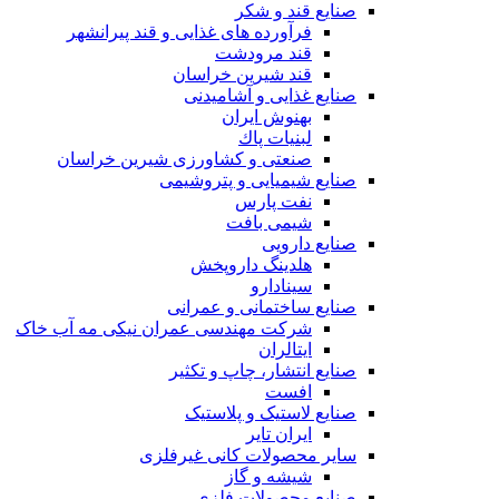
صنایع قند و شکر
فرآورده های غذایی و قند پیرانشهر
قند مرودشت
قند شیرین خراسان
صنایع غذايی و آشاميدنی
بهنوش ایران
لبنيات پاك
صنعتی و کشاورزی شیرین خراسان
صنایع شیمیایی و پتروشیمی
نفت پارس
شیمی بافت
صنایع دارویی
هلدینگ داروپخش
سینادارو
صنایع ساختمانی و عمرانی
شرکت مهندسی عمران نیکی مه آب خاک
ایتالران
صنایع انتشار، چاپ و تکثير
افست
صنایع لاستیک و پلاستیک
ایران تایر
ساير محصولات كانی غيرفلزی
شیشه و گاز
صنایع محصولات فلزی