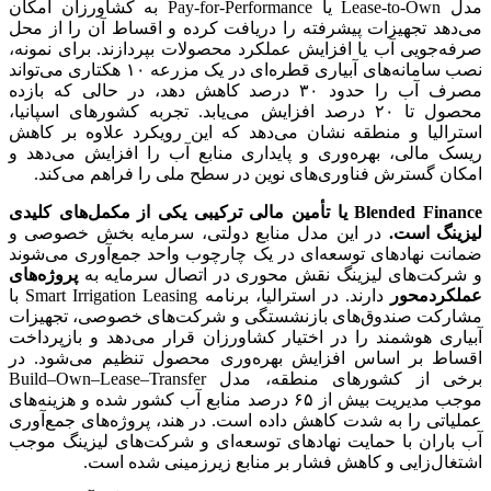
مدل Lease-to-Own یا Pay-for-Performance به کشاورزان امکان
می‌دهد تجهیزات پیشرفته را دریافت کرده و اقساط آن را از محل
صرفه‌جویی آب یا افزایش عملکرد محصولات بپردازند. برای نمونه،
نصب سامانه‌های آبیاری قطره‌ای در یک مزرعه ۱۰ هکتاری می‌تواند
مصرف آب را حدود ۳۰ درصد کاهش دهد، در حالی که بازده
محصول تا ۲۰ درصد افزایش می‌یابد. تجربه کشورهای اسپانیا،
استرالیا و منطقه نشان می‌دهد که این رویکرد علاوه بر کاهش
ریسک مالی، بهره‌وری و پایداری منابع آب را افزایش می‌دهد و
امکان گسترش فناوری‌های نوین در سطح ملی را فراهم می‌کند.
Blended Finance
یا تأمین مالی ترکیبی یکی از مکمل‌های کلیدی
لیزینگ است.
در این مدل منابع دولتی، سرمایه بخش خصوصی و
ضمانت نهادهای توسعه‌ای در یک چارچوب واحد جمع‌آوری می‌شوند
و شرکت‌های لیزینگ نقش محوری در اتصال سرمایه به
پروژه‌های
عملکردمحور
دارند. در استرالیا، برنامه Smart Irrigation Leasing با
مشارکت صندوق‌های بازنشستگی و شرکت‌های خصوصی، تجهیزات
آبیاری هوشمند را در اختیار کشاورزان قرار می‌دهد و بازپرداخت
اقساط بر اساس افزایش بهره‌وری محصول تنظیم می‌شود. در
برخی از کشورهای منطقه، مدل Build–Own–Lease–Transfer
موجب مدیریت بیش از ۶۵ درصد منابع آب کشور شده و هزینه‌های
عملیاتی را به شدت کاهش داده است. در هند، پروژه‌های جمع‌آوری
آب باران با حمایت نهادهای توسعه‌ای و شرکت‌های لیزینگ موجب
اشتغال‌زایی و کاهش فشار بر منابع زیرزمینی شده است.