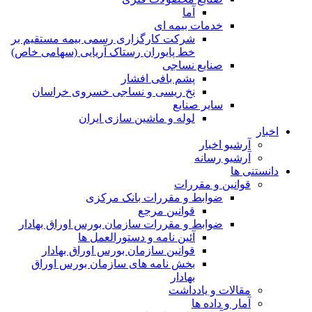
آما
خدمات بیمه ای
شرکت کارگزاری رسمی بیمه مستقیم بر
خط پایوران رستاک آریایی (سهامی خاص)
صنایع نساجی
پشم بافی افشار
نخ ریسی و نساجی خسروی خراسان
سایر صنایع
لوله و ماشین سازی ایران
اخبار
آرشیو اخبار
آرشیو رسانه
دانستنی ها
قوانین و مقررات
ضوابط و مقررات بانک مرکزی
قوانين مرجع
ضوابط و مقررات سازمان بورس اوراق بهادار
آئین نامه و دستورالعمل ها
قوانین سازمان بورس اوراق بهادار
بخش نامه های سازمان بورس اوراق
بهادار
مقالات و یادداشت
آمار و داده ها