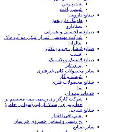
نفت پارس
شیمی بافت
صنایع دارویی
هلدینگ داروپخش
سینادارو
صنایع ساختمانی و عمرانی
شرکت مهندسی عمران نیکی مه آب خاک
ایتالران
صنایع انتشار، چاپ و تکثير
افست
صنایع لاستیک و پلاستیک
ایران تایر
ساير محصولات كانی غيرفلزی
شیشه و گاز
صنایع محصولات فلزی
آما
خدمات بیمه ای
شرکت کارگزاری رسمی بیمه مستقیم بر
خط پایوران رستاک آریایی (سهامی خاص)
صنایع نساجی
پشم بافی افشار
نخ ریسی و نساجی خسروی خراسان
سایر صنایع