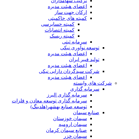
ترکیب سهامداران
اعضای هیئت مدیره
ارکان جهت ساز
کمیته های حاکمیتی
کمیته حسابرسی
کمیته انتصابات
کمیته ریسک
سرمایه ثبتی
توسعه نوآوری نیکی
اعضای هیئت مدیره
تولید فیبر ایران
اعضای هیئت مدیره
شرکت سبدگردان دارایی نیکی
اعضای هیئت مدیره
شرکت های وابسته
سرمایه گذاری
سرمایه گذاری البرز
سرمایه گذاری توسعه معادن و فلزات
توسعه‌ صنایع‌ بهشهر(هلدینگ)
صنایع سیمان
سیمان خوزستان
سیمان ارومیه
صنایع سیمان کرمان
سیمان خزر