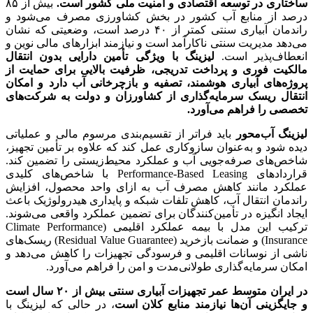
ساختاری در توسعه اقتصادی و امنیت ملی کشور است.
بیش از ۸۵
درصد از منابع آب کشور در بخش کشاورزی مصرف می‌شود و
راندمان آبیاری سنتی کمتر از ۴۰ درصد است، وضعیتی که نشان
می‌دهد مدیریت سنتی ناکارآمد است و نیازمند ابزارهای مالی نوین و
انعطاف‌پذیر است.
لیزینگ با ویژگی تأمین دارایی بدون انتقال
مالکیت فوری و پرداخت تدریجی، ظرفیت بالایی برای حمایت از
پروژه‌های آبیاری هوشمند، تصفیه و بازچرخانی آب دارد و امکان
انتقال ریسک سرمایه‌گذاری از کشاورزان و دولت به شرکت‌های
تخصصی را فراهم می‌آورد
.
لیزینگ آب‌محور
باید فراتر از تقسیم‌بندی مرسوم مالی و عملیاتی
دیده شود و به‌عنوان سازوکاری عمل کند که علاوه بر تأمین تجهیز،
شاخص‌های صرفه‌جویی آب و عملکرد محیط‌زیستی را تضمین کند.
قراردادهای Performance-Based Leasing با شاخص‌های کلیدی
عملکرد مانند کاهش مصرف آب به ازای واحد محصول، افزایش
راندمان انتقال آب، کاهش تلفات شبکه و پایداری هیدرولوژیک باعث
ایجاد انگیزه در تأمین‌کنندگان برای تضمین عملکرد واقعی می‌شوند.
ترکیب این مدل با بیمه عملکرد اقلیمی (Climate Performance
Insurance) و ضمانت بازخرید (Residual Value Guarantee) ریسک‌های
ناشی از نوسانات اقلیمی و فرسودگی تجهیزات را کاهش می‌دهد و
امکان سرمایه‌گذاری طولانی‌مدت و امن را فراهم می‌آورد.
در ایران متوسط عمر تجهیزات آبیاری سنتی بیش از ۲۰ سال است
و جایگزینی آن‌ها نیازمند منابع کلان است
، در حالی که لیزینگ با