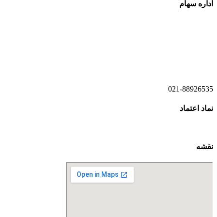
اداره سهام
021-52778520
021-52778521
021-88926535
نماد اعتماد
نقشه