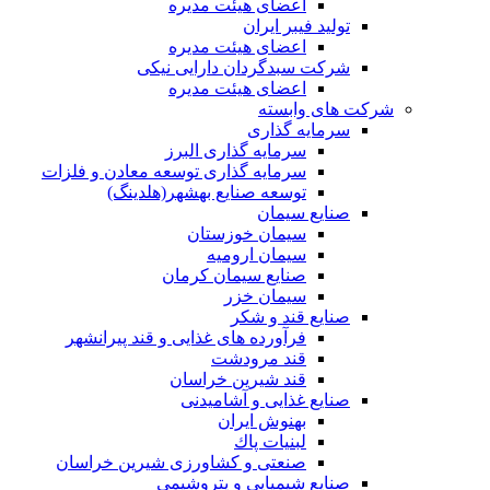
اعضای هیئت مدیره
تولید فیبر ایران
اعضای هیئت مدیره
شرکت سبدگردان دارایی نیکی
اعضای هیئت مدیره
شرکت های وابسته
سرمایه گذاری
سرمایه گذاری البرز
سرمایه گذاری توسعه معادن و فلزات
توسعه‌ صنایع‌ بهشهر(هلدینگ)
صنایع سیمان
سیمان خوزستان
سیمان ارومیه
صنایع سیمان کرمان
سیمان خزر
صنایع قند و شکر
فرآورده های غذایی و قند پیرانشهر
قند مرودشت
قند شیرین خراسان
صنایع غذايی و آشاميدنی
بهنوش ایران
لبنيات پاك
صنعتی و کشاورزی شیرین خراسان
صنایع شیمیایی و پتروشیمی