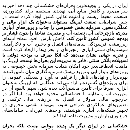
ایران در یکی از پیچیده‌ترین بحران‌های خشکسالی چند دهه اخیر به
سر می‌برد و کاهش منابع آبی، تهدیدی مستقیم برای کشاورزی،
صنعت، محیط زیست و امنیت غذایی کشور ایجاد کرده است. در
چنین شرایطی،
صنعت لیزینگ می‌تواند به‌عنوان یک ابزار مالی و
عملکردمحور، سرمایه بخش خصوصی را جذب و پروژه‌های آبیاری
مدرن، بازچرخانی آب، تصفیه آب و مدیریت تقاضا را بدون فشار بر
بودجه عمومی کشور تأمین کند.
کاهش بارش، افت سطح آب‌های
زیرزمینی، فرسودگی سامانه‌های انتقال و ذخیره آب و ناکارآمدی
سیستم‌های سنتی آبیاری، زنجیره‌ای از بحران‌ها را ایجاد کرده است
و
تجربه جهانی نشان می‌دهد که اتکا صرف به بودجه دولتی یا
تسهیلات بانکی سنتی، قادر به مدیریت این بحران‌ها نیست.
لیزینگ با
ماهیت انعطاف‌پذیر خود امکان هدایت سرمایه بخش خصوصی به
پروژه‌های پایدار آبی و توزیع ریسک سرمایه‌گذاری میان تأمین‌کننده،
بهره‌بردار و نهادهای ناظر را فراهم می‌آورد و نقدینگی عمومی را
برای پروژه‌های گسترده‌تر آزاد می‌کند. هنگامی که لیزینگ به‌عنوان
ابزاری صرفاً برای تأمین ماشین‌آلات دیده شود، سهم بالقوه آن در
مدیریت آب و مقابله با خشکسالی محدود خواهد بود، اما اگر در
چارچوب مالی مدولار با اتصال به ابزارهای مالی ترکیبی و
تضمین‌های عملکردی طراحی شود، می‌تواند نقشی محوری در
تجهیز شبکه‌های آبیاری هوشمند، واحدهای نم‌زدایی، سامانه‌های
جمع‌آوری بارش و مدیریت تقاضا ایفا کند.
خشکسالی در ایران دیگر یک پدیده موقتی نیست بلکه بحران