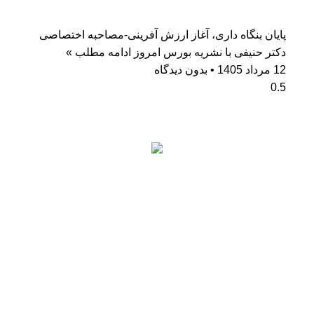
پایان بنگاه داری، آغاز ارزش آفرینی-مصاحبه اختصاصی
دکتر حنیفی با نشریه بورس امروز
ادامه مطلب »
12 مرداد 1405
بدون دیدگاه
آمار بازدید
کاربران آنلاین: 0
بازدیدکنندگان امروز: 109
بازدیدهای امروز: 139
بازدیدکنندگان دیروز: 120
بازدیدهای دیروز: 199
کل بازدیدکنند‌گان: 73299