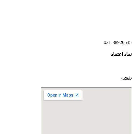
021-52778520
021-52778521
021-88926535
نماد اعتماد
نقشه