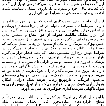
لیزینگ دقیقاً در همین نقطه معنا پیدا می‌کند؛ یعنی تبدیل لیزینگ از
یک فعالیت مالی خرد و منفرد به یک بازوی عملیاتی سیاست تثبیت
اقتصادی و توسعه صنعتی در شرایط بی‌ثباتی ارزی.
لیزینگ به‌لحاظ فنی، سازوکاری است که در آن حق استفاده از
دارایی سرمایه‌ای یا مصرفی بادوام، در قبال پرداخت‌های دوره‌ای و
بر اساس قراردادهای مبتنی بر دارایی منتقل می‌شود. ویژگی بنیادین
این ابزار،
تفکیک مالکیت حقوقی از حق انتفاع
و همچنین تبدیل
مخارج سرمایه‌ای سنگین به جریان‌های نقدی قابل مدیریت است.
همین ویژگی، لیزینگ را به یکی از معدود ابزارهایی تبدیل می‌کند که
مستقیماً بر کانال هزینه سرمایه‌گذاری در اقتصاد اثر می‌گذارد. در
شرایط جهش نرخ ارز، نخستین بخشی که تحت فشار قرار می‌گیرد،
بازار ماشین‌آلات، تجهیزات تولیدی، ناوگان حمل‌ونقل، تجهیزات
پزشکی، فناوری‌های صنعتی و سایر دارایی‌های سرمایه‌ای وابسته به
واردات یا قیمت‌های ارزی‌شده است. افزایش ناگهانی قیمت این
دارایی‌ها، پروژه‌های سرمایه‌گذاری را با شوک هزینه‌ای شدید مواجه
می‌سازد و منجر به تعویق، کوچک‌سازی یا توقف طرح‌های توسعه‌ای
می‌شود.
لیزینگ، با بازتوزیع زمانی هزینه تملک دارایی، امکان
هموارسازی شوک ارزی را فراهم می‌کند و از تبدیل جهش ارزی به
شوک ناگهانی سرمایه‌گذاری جلوگیری به عمل می‌آورد
.
با این حال، اثرگذاری لیزینگ بر کنترل آثار نوسانات ارزی، صرفاً در
سطح قراردادهای بنگاه‌محور قابل تحلیل نیست، بلکه
نیازمند
طراحی یک سازوکار حکمرانی همگراست
که در آن، لیزینگ