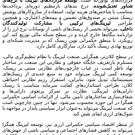
قراردادهای نوآورانه است.
توسعه قراردادهای لیزینگ با نرخ‌های
شناور تعدیل‌شونده
، درج بندهای بازتنظیم دوره‌ای پرداخت‌ها
متناسب با شاخص‌های هزینه تولید، استفاده از سازوکارهای پوشش
ریسک مبتنی بر صندوق‌های تضمین و بیمه‌های اعتباری، و همچنین
طراحی
لیزینگ‌های ترکیبی با مشارکت تولیدکنندگان
داخلی،
می‌تواند بخشی از ریسک‌های ناشی از نوسانات نرخ ارز را از
ترازنامه بنگاه‌ها خارج کرده و در سطح شبکه مالی توزیع کند. این
رویکرد، با منطق حکمرانی نوین ریسک که بر مدیریت شبکه‌ای و
توزیع نهادی ریسک تأکید دارد، سازگاری کامل دارد
.
در سطح کلان‌تر، همگرایی صنعت لیزینگ با نظام تنظیم‌گری مالی،
مستلزم بازتعریف جایگاه حقوقی و نظارتی این صنعت در ساختار
نهاد ناظر است. در غیاب چارچوب‌های نظارتی مبتنی بر ریسک،
توسعه کمی لیزینگ می‌تواند خود به منبع جدیدی از ریسک‌های
سیستماتیک تبدیل شود. بنابراین، استقرار رژیم نظارتی احتیاطی
کلان، طراحی استانداردهای کفایت سرمایه متناسب با ریسک
دارایی‌های لیزینگی، نظارت بر تمرکز پرتفوی دارایی‌ها و
شفاف‌سازی ساختارهای تأمین مالی، از الزامات اساسی حکمرانی
همگرا در این حوزه محسوب می‌شود. تنها در چنین چارچوبی است
که صنعت لیزینگ می‌تواند به‌عنوان ابزار سیاستی پایدار در مواجهه با
شوک‌های ارزی ایفای نقش کند
.
از منظر اقتصاد سیاسی حکمرانی ارزی نیز، توسعه لیزینگ همگرا
می‌تواند به کاهش فشارهای اجتماعی و سیاسی ناشی از جهش‌های