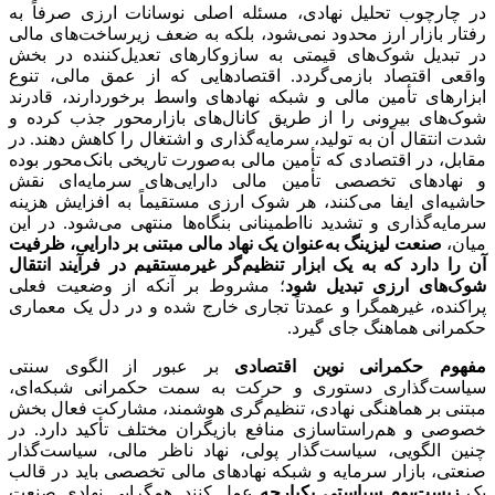
در چارچوب تحلیل نهادی، مسئله اصلی نوسانات ارزی صرفاً به
رفتار بازار ارز محدود نمی‌شود، بلکه به ضعف زیرساخت‌های مالی
در تبدیل شوک‌های قیمتی به سازوکارهای تعدیل‌کننده در بخش
واقعی اقتصاد بازمی‌گردد. اقتصادهایی که از عمق مالی، تنوع
ابزارهای تأمین مالی و شبکه نهادهای واسط برخوردارند، قادرند
شوک‌های بیرونی را از طریق کانال‌های بازارمحور جذب کرده و
شدت انتقال آن به تولید، سرمایه‌گذاری و اشتغال را کاهش دهند. در
مقابل، در اقتصادی که تأمین مالی به‌صورت تاریخی بانک‌محور بوده
و نهادهای تخصصی تأمین مالی دارایی‌های سرمایه‌ای نقش
حاشیه‌ای ایفا می‌کنند، هر شوک ارزی مستقیماً به افزایش هزینه
سرمایه‌گذاری و تشدید نااطمینانی بنگاه‌ها منتهی می‌شود. در این
میان،
صنعت لیزینگ به‌عنوان یک نهاد مالی مبتنی بر دارایی، ظرفیت
آن را دارد که به یک ابزار تنظیم‌گر غیرمستقیم در فرآیند انتقال
شوک‌های ارزی تبدیل شود
؛ مشروط بر آنکه از وضعیت فعلی
پراکنده، غیرهمگرا و عمدتاً تجاری خارج شده و در دل یک معماری
حکمرانی هماهنگ جای گیرد.
مفهوم حکمرانی نوین اقتصادی
بر عبور از الگوی سنتی
سیاست‌گذاری دستوری و حرکت به سمت حکمرانی شبکه‌ای،
مبتنی بر هماهنگی نهادی، تنظیم‌گری هوشمند، مشارکت فعال بخش
خصوصی و هم‌راستاسازی منافع بازیگران مختلف تأکید دارد. در
چنین الگویی، سیاست‌گذار پولی، نهاد ناظر مالی، سیاست‌گذار
صنعتی، بازار سرمایه و شبکه نهادهای مالی تخصصی باید در قالب
یک
زیست‌بوم سیاستی یکپارچه
عمل کنند. همگرایی نهادی صنعت