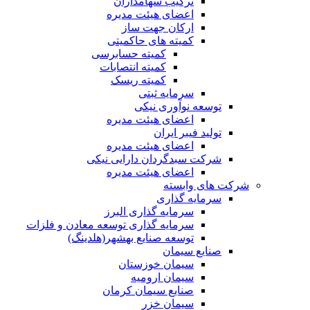
ترکیب سهامداران
اعضای هیئت مدیره
ارکان جهت ساز
کمیته های حاکمیتی
کمیته حسابرسی
کمیته انتصابات
کمیته ریسک
سرمایه ثبتی
توسعه نوآوری نیکی
اعضای هیئت مدیره
تولید فیبر ایران
اعضای هیئت مدیره
شرکت سبدگردان دارایی نیکی
اعضای هیئت مدیره
شرکت های وابسته
سرمایه گذاری
سرمایه گذاری البرز
سرمایه گذاری توسعه معادن و فلزات
توسعه‌ صنایع‌ بهشهر(هلدینگ)
صنایع سیمان
سیمان خوزستان
سیمان ارومیه
صنایع سیمان کرمان
سیمان خزر