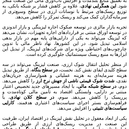
به تعمیق منابع بلندمدت و افزایش تاب‌آوری مالی این صنعت منجر
شود.
این همگرایی نهادی
، علاوه بر کاهش فشار بر شبکه بانکی، به
توزیع ریسک‌های مرتبط با نوسانات ارزی در سطح وسیع‌تری از
سرمایه‌گذاران کمک می‌کند و ریسک تمرکز را کاهش می‌دهد
.
تجربه بازار مالزی در توسعه صکوک اجاره لیزینگی و بازار اندونزی
در توسعه اوراق مبتنی بر قراردادهای اجاره تجهیزات، نشان می‌دهد
که لیزینگ می‌تواند به یکی از دارایی‌های پایه مهم در بازار بدهی
اسلامی تبدیل شود. در این کشورها، نهاد ناظر مالی با تدوین
چارچوب‌های احتیاطی ویژه برای شرکت‌های لیزینگ، از تبدیل این
ابزارها به منبع ریسک سیستماتیک جلوگیری کرده است.
از منظر تحلیل انتقال شوک ارزی، صنعت لیزینگ می‌تواند در سه
سطح کلیدی ایفای نقش کند. نخست،
در سطح بنگاه
، از طریق تبدیل
هزینه سرمایه‌ای به هزینه عملیاتی و هموارسازی جریان‌های
نقدی،
شدت شوک قیمتی ناشی از جهش نرخ ارز
را کاهش می‌دهد.
دوم،
در سطح شبکه مالی
، با ایجاد مسیرهای جدید تخصیص اعتبار
مبتنی بر دارایی، وابستگی اقتصاد به تأمین مالی کوتاه‌مدت و
پرریسک را کاهش می‌دهد. سوم،
در سطح کلان نهادی
، با
فراهم‌سازی بستر اجرای سیاست‌های اعتباری هدفمند،
کارایی
سیاست‌های تثبیتی
را افزایش می‌دهد
.
یکی از ابعاد مغفول در تحلیل نقش لیزینگ در اقتصاد ایران، ظرفیت
این صنعت در مدیریت ریسک‌های ارزی از طریق طراحی