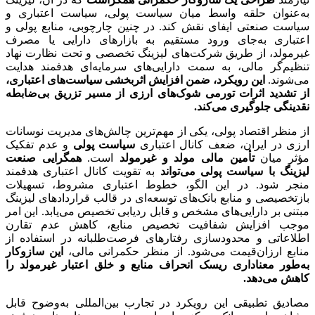
به‌عنوان حلقه واسط میان سیاست پولی، سیاست اعتباری و
سیاست صنعتی ایفای نقش کند. در چنین چارچوبی، منابع پولی و
اعتباری به‌جای ورود مستقیم به بازارهای دارایی یا مصرف
غیرمولد، از طریق شرکت‌های لیزینگ تخصصی و تحت نظارت نهاد
تنظیم‌گر مالی، به سمت دارایی‌های سرمایه‌ای هدفمند هدایت
می‌شوند.
این رویکرد، ضمن افزایش اثربخشی سیاست‌های اعتباری،
از تشدید اثرات تورمی شوک‌های ارزی از مسیر تزریق بی‌ضابطه
نقدینگی جلوگیری می‌کند
.
از منظر اقتصاد پولی، یکی از مهم‌ترین چالش‌های مدیریت نوسانات
ارزی در ایران، ضعف کانال اعتباری
سیاست پولی
و عدم تفکیک
مؤثر میان
تأمین مالی مولد و غیرمولد
است.
همگرایی صنعت
لیزینگ با سیاست پولی می‌تواند
به تقویت کانال اعتباری هدفمند
منجر شود. در این الگو، خطوط اعتباری مشروط، تسهیلات
بازتخصیصی و منابع بانک‌های توسعه‌ای در قالب قراردادهای لیزینگ
مبتنی بر دارایی‌های مشخص و قابل ردیابی تخصیص می‌یابد. این امر
موجب افزایش شفافیت تخصیص منابع، کاهش عدم تقارن
اطلاعاتی و محدودسازی رفتارهای فرصت‌طلبانه در استفاده از
منابع ارزان‌قیمت می‌شود. از منظر حکمرانی مالی،
این سازوکار
به‌طور معناداری ریسک انحراف منابع و خلق اعتبار غیرمولد را
کاهش می‌دهد
.
مصادیق تطبیقی این رویکرد در تجارب بین‌المللی به‌وضوح قابل