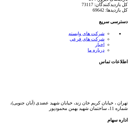
کل بازدیدکنند‌گان: 73117
کل بازدیدها: 69642
دسترسی سریع
شرکت های وابسته
شرکت های فرعی
اخبار
درباره ما
اطلاعات تماس
021-52778000
تهران ، خیابان کریم خان زند، خیابان شهید عضدی (آبان جنوبی)،
شماره 11، ساختمان شهید بهمن محمودپور
اداره سهام