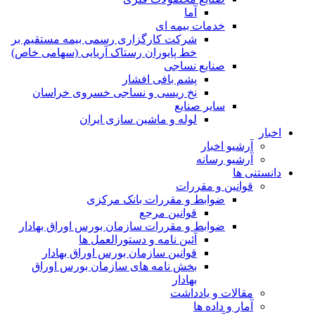
آما
خدمات بیمه ای
شرکت کارگزاری رسمی بیمه مستقیم بر
خط پایوران رستاک آریایی (سهامی خاص)
صنایع نساجی
پشم بافی افشار
نخ ریسی و نساجی خسروی خراسان
سایر صنایع
لوله و ماشین سازی ایران
اخبار
آرشیو اخبار
آرشیو رسانه
دانستنی ها
قوانین و مقررات
ضوابط و مقررات بانک مرکزی
قوانين مرجع
ضوابط و مقررات سازمان بورس اوراق بهادار
آئین نامه و دستورالعمل ها
قوانین سازمان بورس اوراق بهادار
بخش نامه های سازمان بورس اوراق
بهادار
مقالات و یادداشت
آمار و داده ها