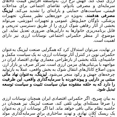
ارزی کمک کند. جهش نرخ ارز، به‌واسطه افزایش قیمت کالاهای
سرمایه‌ای و مصرفی بادوام، تقاضای اجتماعی برای مداخلات
قیمتی، سیاست‌های حمایتی و یارانه‌ای را تشدید می‌کند.
لیزینگ
مصرفی هدفمند
، به‌ویژه در حوزه‌هایی نظیر مسکن، تجهیزات
پزشکی، ناوگان حمل‌ونقل عمومی و تجهیزات آموزشی، می‌تواند
بخشی از آثار رفاهی شوک ارزی را از طریق دسترسی تدریجی و
قابل برنامه‌ریزی خانوارها به دارایی‌های ضروری تعدیل نماید. این
موضوع، از منظر حکمرانی اجتماعی نوسانات ارزی نیز دارای
اهمیت است
.
در نهایت، می‌توان استدلال کرد که همگرایی صنعت لیزینگ به‌عنوان
حکمرانی نوین در کنترل آثار نوسانات ارزی، نه یک سیاست مکمل و
حاشیه‌ای، بلکه بخشی از بازطراحی معماری نهادی اقتصاد ایران در
مواجهه با بی‌ثباتی‌های مزمن ارزی است. تمرکز صرف بر بازار ارز،
بدون اصلاح کانال‌های انتقال شوک به بخش واقعی، عملاً به بازتولید
چرخه‌های جهش و رکود منجر می‌شود.
لیزینگ، به‌عنوان نهاد مالی
مبتنی بر دارایی و پیوندخورده با سرمایه‌گذاری واقعی، این ظرفیت
را دارد که به حلقه مفقوده میان سیاست تثبیت و سیاست توسعه
تبدیل شود
.
به بیان صریح، اگر حکمرانی اقتصادی ایران همچنان نوسانات ارزی
را صرفاً مسئله‌ای پولی تلقی کند، صنعت لیزینگ نیز همچنان در
حاشیه نظام مالی باقی خواهد ماند. اما اگر نوسانات ارزی به‌عنوان
یک ریسک کلان نهادی و تهدید ساختاری برای سرمایه‌گذاری مولد