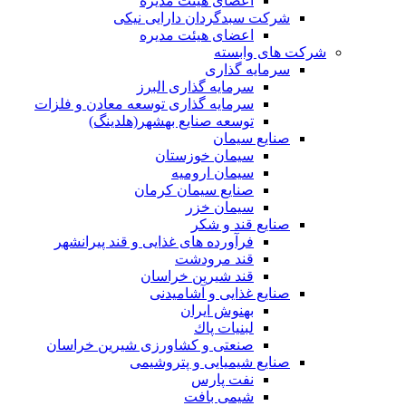
اعضای هیئت مدیره
شرکت سبدگردان دارایی نیکی
اعضای هیئت مدیره
شرکت های وابسته
سرمایه گذاری
سرمایه گذاری البرز
سرمایه گذاری توسعه معادن و فلزات
توسعه‌ صنایع‌ بهشهر(هلدینگ)
صنایع سیمان
سیمان خوزستان
سیمان ارومیه
صنایع سیمان کرمان
سیمان خزر
صنایع قند و شکر
فرآورده های غذایی و قند پیرانشهر
قند مرودشت
قند شیرین خراسان
صنایع غذايی و آشاميدنی
بهنوش ایران
لبنيات پاك
صنعتی و کشاورزی شیرین خراسان
صنایع شیمیایی و پتروشیمی
نفت پارس
شیمی بافت