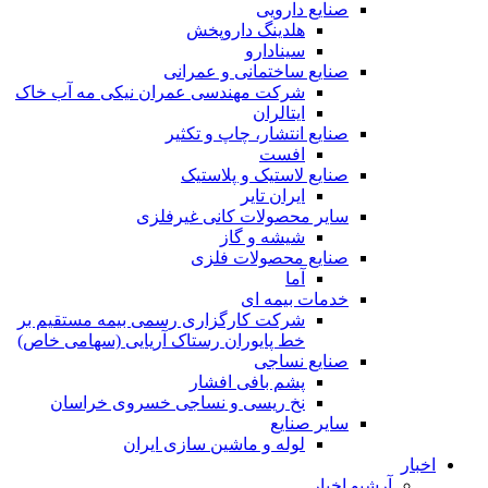
صنایع دارویی
هلدینگ داروپخش
سینادارو
صنایع ساختمانی و عمرانی
شرکت مهندسی عمران نیکی مه آب خاک
ایتالران
صنایع انتشار، چاپ و تکثير
افست
صنایع لاستیک و پلاستیک
ایران تایر
ساير محصولات كانی غيرفلزی
شیشه و گاز
صنایع محصولات فلزی
آما
خدمات بیمه ای
شرکت کارگزاری رسمی بیمه مستقیم بر
خط پایوران رستاک آریایی (سهامی خاص)
صنایع نساجی
پشم بافی افشار
نخ ریسی و نساجی خسروی خراسان
سایر صنایع
لوله و ماشین سازی ایران
اخبار
آرشیو اخبار