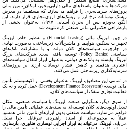
کشتی‌سازی، صنایع سنگین و حمل‌ونقل پشتیبانی می‌کنند. این
شرکت‌ها به‌عنوان واسط‌های مالی دارایی‌محور، امکان تأمین مالی
پروژه‌های سرمایه‌بری را فراهم می‌سازند که مستقیماً در معرض
ریسک نوسانات نرخ ارز و ریسک‌های ارزی-تجاری قرار دارند. این
الگو، به‌ویژه پس از بحران آسیایی ۱۹۹۷، به‌عنوان بخشی از
بازطراحی حکمرانی مالی صنعتی کره تثبیت شد
.
در چین، لیزینگ مالی (
Financial Leasing
) و به‌طور خاص لیزینگ
تجهیزات سنگین، هواپیما و ماشین‌آلات زیرساختی، به‌صورت نهادی
در چارچوب سیاست‌های کلان دولت و با مشارکت بانک‌های
سیاستی (
Policy Banks
) توسعه یافته است. شرکت‌های بزرگ
لیزینگ وابسته به بانک‌های دولتی، به‌عنوان ابزار انتقال سیاست‌های
اعتباری هدفمند و کاهش فشار نوسانات ارزی بر پروژه‌های
سرمایه‌گذاری زیرساختی عمل می‌کنند.
در تمامی این مصادیق، لیزینگ به‌عنوان بخشی از اکوسیستم تأمین
مالی توسعه (
Development Finance Ecosystem
) عمل کرده و نه یک
فعالیت تجاری منفک از سیاست‌های کلان.
از سوی دیگر، همگرایی صنعت لیزینگ با سیاست صنعتی، امکان
تبدیل اولویت‌های کلان توسعه‌ای به بسته‌های عملیاتی تأمین مالی را
فراهم می‌سازد. سیاست صنعتی بدون ابزارهای تأمین مالی همسو،
عملاً به مجموعه‌ای از اسناد راهبردی غیرقابل اجرا تقلیل
می‌یابد.
لیزینگ می‌تواند به ابزار اجرایی نوسازی فناوری، بازسازی
سرمایه ثابت، ارتقای بهره‌وری و توسعه صنایع پیشران تبدیل