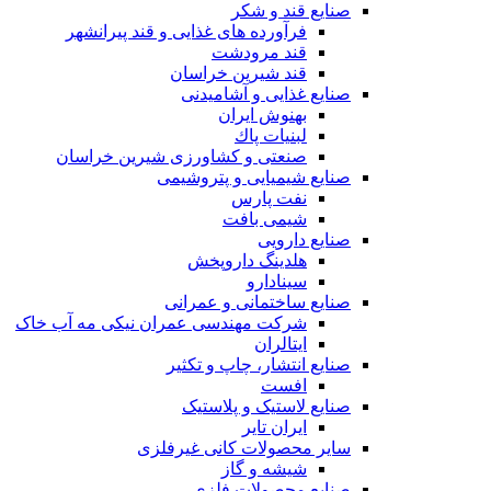
صنایع قند و شکر
فرآورده های غذایی و قند پیرانشهر
قند مرودشت
قند شیرین خراسان
صنایع غذايی و آشاميدنی
بهنوش ایران
لبنيات پاك
صنعتی و کشاورزی شیرین خراسان
صنایع شیمیایی و پتروشیمی
نفت پارس
شیمی بافت
صنایع دارویی
هلدینگ داروپخش
سینادارو
صنایع ساختمانی و عمرانی
شرکت مهندسی عمران نیکی مه آب خاک
ایتالران
صنایع انتشار، چاپ و تکثير
افست
صنایع لاستیک و پلاستیک
ایران تایر
ساير محصولات كانی غيرفلزی
شیشه و گاز
صنایع محصولات فلزی