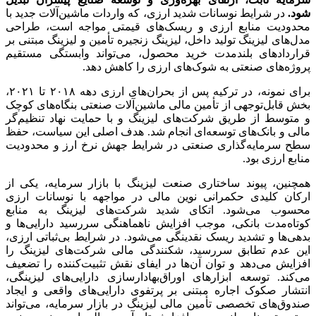
شود.
در شرایط نوسانات شدید ارزی، که واردات ماشین‌آلات جدید با
محدودیت منابع ارزی و ریسک‌های قیمتی مواجه است، طراحی
مدل‌های لیزینگ تولید داخل، لیزینگ زنجیره تأمین و لیزینگ مبتنی بر
قراردادهای بلندمدت خرید محصول، می‌تواند وابستگی مستقیم
پروژه‌های صنعتی به شوک‌های ارزی را کاهش دهد
.
برای نمونه، در ترکیه پس از بحران‌های ارزی دهه ۲۰۱۸ تا ۲۰۲۱،
بخش قابل‌توجهی از تأمین مالی ماشین‌آلات صنعتی بنگاه‌های کوچک
و متوسط از طریق شرکت‌های لیزینگ و با حمایت نهاد تنظیم‌گر
مالی و بانک‌های توسعه‌ای انجام شد. هدف اصلی این سیاست، حفظ
سطح سرمایه‌گذاری صنعتی در شرایط جهش نرخ ارز و محدودیت
منابع ارزی بود.
همچنین، پیوند ساختاری صنعت لیزینگ با بازار سرمایه، یکی از
ارکان کلیدی حکمرانی نوین مالی در مواجهه با نوسانات ارزی
محسوب می‌شود. اتکای شدید شرکت‌های لیزینگ به منابع
کوتاه‌مدت بانکی، موجب افزایش ناهماهنگی سررسید دارایی‌ها و
بدهی‌ها و تشدید ریسک نقدینگی می‌شود. در شرایط بی‌ثباتی ارزی،
این عدم تطابق سررسید، شکنندگی مالی شرکت‌های لیزینگ را
افزایش می‌دهد و توان آن‌ها در ایفای نقش تثبیت‌کننده را تضعیف
می‌کند. توسعه ابزارهای اوراق‌بهادارسازی دارایی‌های لیزینگی،
انتشار صکوک اجاره مبتنی بر پرتفوی دارایی‌های واقعی و ایجاد
صندوق‌های تخصصی تأمین مالی لیزینگ در بازار سرمایه، می‌تواند