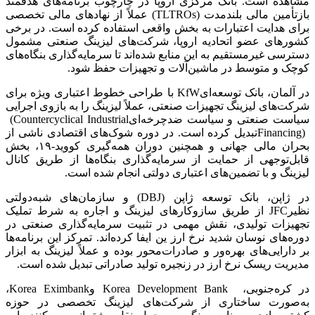
مشاهده است. بانک مرکزی اروپا در چارچوب برنامه‌های هدفمند
بازتأمین مالی بلندمدت
(TLTROs)
عملاً از نهادهای مالی تخصصی
برای هدایت اعتبارات به بخش واقعی استفاده کرده است. در برخی
کشورهای عضو اتحادیه اروپا، شرکت‌های لیزینگ صنعتی مشمول
دسترسی غیرمستقیم به این منابع شده‌اند تا سرمایه‌گذاری بنگاه‌های
کوچک و متوسط در ماشین‌آلات و تجهیزات حفظ شود
.
در آلمان، بانک توسعه‌ای
KfW
با طراحی خطوط اعتباری ویژه برای
شرکت‌های لیزینگ تجهیزات صنعتی، عملاً لیزینگ را به بازوی اجرایی
سیاست صنعتی و سیاست ضدچرخه‌ای
(Countercyclical Industrial
Financing)
تبدیل کرده است. در دوره شوک‌های اقتصادی ناشی از
بحران مالی جهانی و همچنین دوران همه‌گیری کووید-۱۹، بخش
قابل‌توجهی از حمایت از سرمایه‌گذاری بنگاه‌ها از طریق کانال
لیزینگ و با تضمین‌های اعتباری دولتی انجام شده است
.
در ژاپن، بانک توسعه ژاپن
(DBJ)
و سازمان‌های شبه‌دولتی
نظیر
JFC
از طریق سازوکارهای لیزینگ و اجاره به شرط تملیک
تجهیزات تولیدی، نقش مهمی در تثبیت سرمایه‌گذاری صنعتی در
دوره‌های نوسان شدید نرخ ارز ین ایفا کرده‌اند. تمرکز این برنامه‌ها
بر دارایی‌های بهره‌ور و صادرات‌محور بوده و عملاً لیزینگ به ابزار
مدیریت ریسک نرخ ارز در زنجیره تولید صادراتی تبدیل شده است
.
در کره‌جنوبی،
Korea Development Bank
و
Korea Eximbank
،
به‌صورت ساختاری از شرکت‌های لیزینگ تخصصی در حوزه