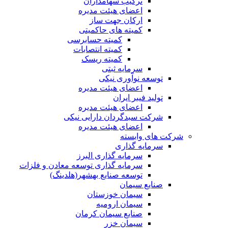
ترکیب سهامداران
اعضای هیئت مدیره
ارکان جهت ساز
کمیته های حاکمیتی
کمیته حسابرسی
کمیته انتصابات
کمیته ریسک
سرمایه ثبتی
توسعه نوآوری نیکی
اعضای هیئت مدیره
تولید فیبر ایران
اعضای هیئت مدیره
شرکت سبدگردان دارایی نیکی
اعضای هیئت مدیره
شرکت های وابسته
سرمایه گذاری
سرمایه گذاری البرز
سرمایه گذاری توسعه معادن و فلزات
توسعه‌ صنایع‌ بهشهر(هلدینگ)
صنایع سیمان
سیمان خوزستان
سیمان ارومیه
صنایع سیمان کرمان
سیمان خزر