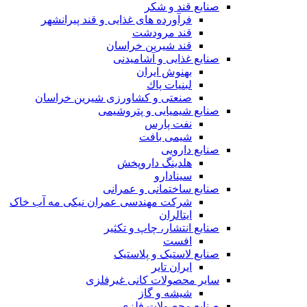
صنایع قند و شکر
فرآورده های غذایی و قند پیرانشهر
قند مرودشت
قند شیرین خراسان
صنایع غذايی و آشاميدنی
بهنوش ایران
لبنيات پاك
صنعتی و کشاورزی شیرین خراسان
صنایع شیمیایی و پتروشیمی
نفت پارس
شیمی بافت
صنایع دارویی
هلدینگ داروپخش
سینادارو
صنایع ساختمانی و عمرانی
شرکت مهندسی عمران نیکی مه آب خاک
ایتالران
صنایع انتشار، چاپ و تکثير
افست
صنایع لاستیک و پلاستیک
ایران تایر
ساير محصولات كانی غيرفلزی
شیشه و گاز
صنایع محصولات فلزی