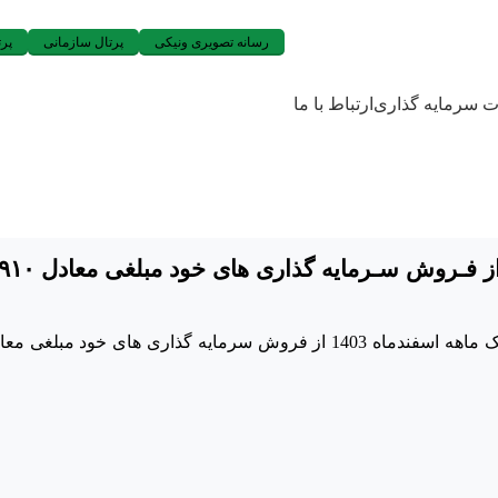
رسانه تصویری ونیکی
پرتال سازمانی
پرت
ات سرمایه گذاری
ارتباط با ما
“ونیـکی” طـی دوره یکماهه اسفند مـاه 1403
گذاری­ های خود مبلغی معادل