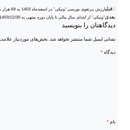
قبلی
ارزش پـرتفوی بورسی “ونیکی” در اسفندماه 1403 به 69 هزار میلیارد تومان رسید.
بعدی
“ونیکی” از ابتدای سال مالی تا پایان دوره منتهی به 1403/12/30مبلغی معادل 13,744,258 میلیون ریال درآمدهای عملیاتی داشته است.
دیدگاهتان را بنویسید
نشانی ایمیل شما منتشر نخواهد شد.
بخش‌های موردنیاز علامت‌
دیدگاه
*
نام
*