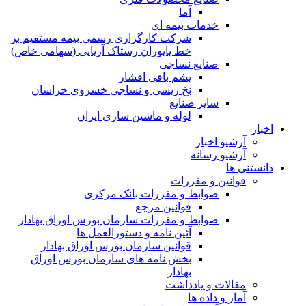
آما
خدمات بیمه ای
شرکت کارگزاری رسمی بیمه مستقیم بر
خط پایوران رستاک آریایی (سهامی خاص)
صنایع نساجی
پشم بافی افشار
نخ ریسی و نساجی خسروی خراسان
سایر صنایع
لوله و ماشین سازی ایران
اخبار
آرشیو اخبار
آرشیو رسانه
دانستنی ها
قوانین و مقررات
ضوابط و مقررات بانک مرکزی
قوانين مرجع
ضوابط و مقررات سازمان بورس اوراق بهادار
آئین نامه و دستورالعمل ها
قوانین سازمان بورس اوراق بهادار
بخش نامه های سازمان بورس اوراق
بهادار
مقالات و یادداشت
آمار و داده ها