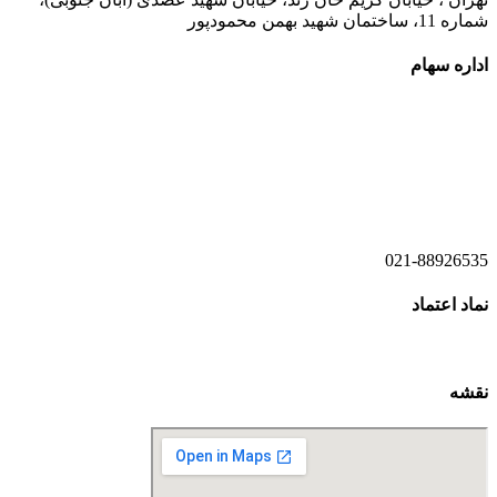
شماره 11، ساختمان شهید بهمن محمودپور
اداره سهام
021-52778520
021-52778521
021-88926535
نماد اعتماد
نقشه