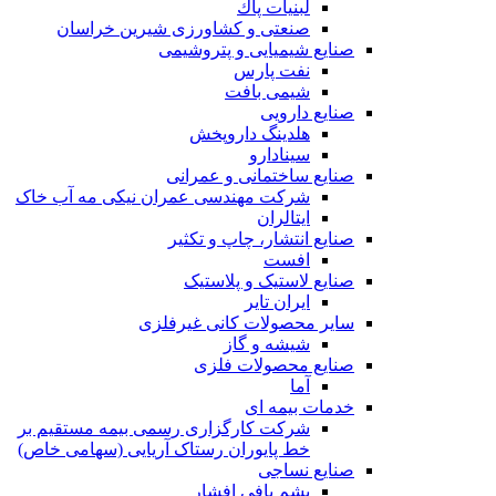
لبنيات پاك
صنعتی و کشاورزی شیرین خراسان
صنایع شیمیایی و پتروشیمی
نفت پارس
شیمی بافت
صنایع دارویی
هلدینگ داروپخش
سینادارو
صنایع ساختمانی و عمرانی
شرکت مهندسی عمران نیکی مه آب خاک
ایتالران
صنایع انتشار، چاپ و تکثير
افست
صنایع لاستیک و پلاستیک
ایران تایر
ساير محصولات كانی غيرفلزی
شیشه و گاز
صنایع محصولات فلزی
آما
خدمات بیمه ای
شرکت کارگزاری رسمی بیمه مستقیم بر
خط پایوران رستاک آریایی (سهامی خاص)
صنایع نساجی
پشم بافی افشار