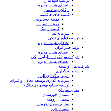
ترکیب سهامداران
اعضای هیئت مدیره
ارکان جهت ساز
کمیته های حاکمیتی
کمیته حسابرسی
کمیته انتصابات
کمیته ریسک
سرمایه ثبتی
توسعه نوآوری نیکی
اعضای هیئت مدیره
تولید فیبر ایران
اعضای هیئت مدیره
شرکت سبدگردان دارایی نیکی
اعضای هیئت مدیره
شرکت های وابسته
سرمایه گذاری
سرمایه گذاری البرز
سرمایه گذاری توسعه معادن و فلزات
توسعه‌ صنایع‌ بهشهر(هلدینگ)
صنایع سیمان
سیمان خوزستان
سیمان ارومیه
صنایع سیمان کرمان
سیمان خزر