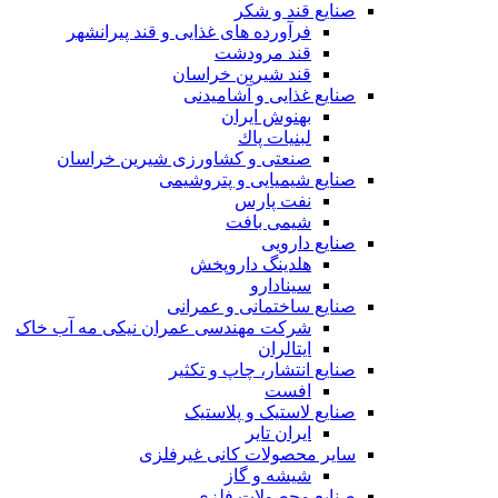
صنایع قند و شکر
فرآورده های غذایی و قند پیرانشهر
قند مرودشت
قند شیرین خراسان
صنایع غذايی و آشاميدنی
بهنوش ایران
لبنيات پاك
صنعتی و کشاورزی شیرین خراسان
صنایع شیمیایی و پتروشیمی
نفت پارس
شیمی بافت
صنایع دارویی
هلدینگ داروپخش
سینادارو
صنایع ساختمانی و عمرانی
شرکت مهندسی عمران نیکی مه آب خاک
ایتالران
صنایع انتشار، چاپ و تکثير
افست
صنایع لاستیک و پلاستیک
ایران تایر
ساير محصولات كانی غيرفلزی
شیشه و گاز
صنایع محصولات فلزی