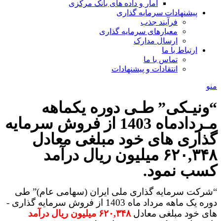
آمار و داده های بانک مرکزی
پیشنهادات سرمایه گذاری
فرآیند جذب
معیارهای سرمایه گذاری
ارسال مدارک
ارتباط با ما
تماس با ما
انتقادات و پیشنهادات
منو
“ونیـکی” طـی دوره یکماهه
مـردادماه 1403 از فروش سرمایه
گذاری های خود مبلغی معادل
۶۲۰,۳۴۸ میلیون ریال درآمد
کسب نمود.
“شرکت سرمایه ­گذاری ملی ایران (سهامی عام)” طی
دوره یک ماهه مرداد ماه 1403 از فروش سرمایه­ گذاری ­
های خود مبلغی معادل
۶۲۰,۳۴۸ میلیون ریال درآمد