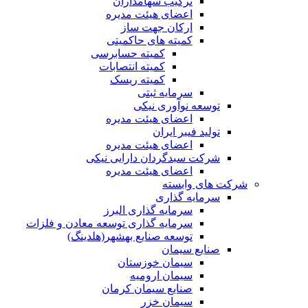
ترکیب سهامداران
اعضای هیئت مدیره
ارکان جهت ساز
کمیته های حاکمیتی
کمیته حسابرسی
کمیته انتصابات
کمیته ریسک
سرمایه ثبتی
توسعه نوآوری نیکی
اعضای هیئت مدیره
تولید فیبر ایران
اعضای هیئت مدیره
شرکت سبدگردان دارایی نیکی
اعضای هیئت مدیره
شرکت های وابسته
سرمایه گذاری
سرمایه گذاری البرز
سرمایه گذاری توسعه معادن و فلزات
توسعه‌ صنایع‌ بهشهر(هلدینگ)
صنایع سیمان
سیمان خوزستان
سیمان ارومیه
صنایع سیمان کرمان
سیمان خزر