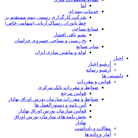
آما
خدمات بیمه ای
شرکت کارگزاری رسمی بیمه مستقیم بر
خط پایوران رستاک آریایی (سهامی خاص)
صنایع نساجی
پشم بافی افشار
نخ ریسی و نساجی خسروی خراسان
سایر صنایع
لوله و ماشین سازی ایران
اخبار
آرشیو اخبار
آرشیو رسانه
دانستنی ها
قوانین و مقررات
ضوابط و مقررات بانک مرکزی
قوانين مرجع
ضوابط و مقررات سازمان بورس اوراق بهادار
آئین نامه و دستورالعمل ها
قوانین سازمان بورس اوراق بهادار
بخش نامه های سازمان بورس اوراق
بهادار
مقالات و یادداشت
آمار و داده ها