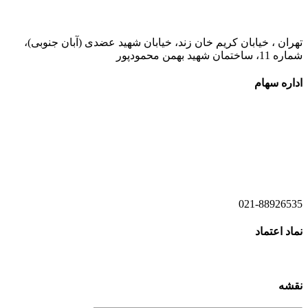
تهران ، خیابان کریم خان زند، خیابان شهید عضدی (آبان جنوبی)،
شماره 11، ساختمان شهید بهمن محمودپور
اداره سهام
021-52778520
021-52778521
021-88926535
نماد اعتماد
نقشه