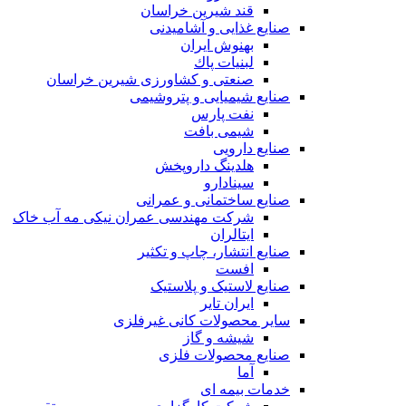
قند شیرین خراسان
صنایع غذايی و آشاميدنی
بهنوش ایران
لبنيات پاك
صنعتی و کشاورزی شیرین خراسان
صنایع شیمیایی و پتروشیمی
نفت پارس
شیمی بافت
صنایع دارویی
هلدینگ داروپخش
سینادارو
صنایع ساختمانی و عمرانی
شرکت مهندسی عمران نیکی مه آب خاک
ایتالران
صنایع انتشار، چاپ و تکثير
افست
صنایع لاستیک و پلاستیک
ایران تایر
ساير محصولات كانی غيرفلزی
شیشه و گاز
صنایع محصولات فلزی
آما
خدمات بیمه ای