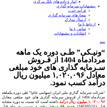
آمار و داده های بانک مرکزی
پیشنهادات سرمایه گذاری
فرآیند جذب
معیارهای سرمایه گذاری
ارسال مدارک
ارتباط با ما
تماس با ما
انتقادات و پیشنهادات
منو
“ونیـکی” طـی دوره یک ماهه
مرداد‌ماه 1404 از فـروش
سـرمایه گذاری های خود مبلغی
معادل ۱,۰۲۰,۰۹۶ میلیون ریال
درآمد کسب نمود.
“شرکت سرمایه­ گذاری ملی ایران (سهامی عام)” طی دوره یکماهه
مرداد‌ماه 1404 از فروش سرمایه­ گذاری ­های خود مبلغی معادل
۱,۰۲۰,۰۹۶ میلیون ریال درآمد
داشته است که نسبت به دوره مشابه
قبل (1403/05/31)
حدود 64 درصد رشد
و نسبت به ماه قبل