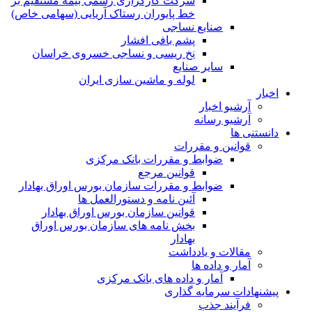
شرکت کارگزاری رسمی بیمه مستقیم بر
خط پایوران رستاک آریایی (سهامی خاص)
صنایع نساجی
پشم بافی افشار
نخ ریسی و نساجی خسروی خراسان
سایر صنایع
لوله و ماشین سازی ایران
اخبار
آرشیو اخبار
آرشیو رسانه
دانستنی ها
قوانین و مقررات
ضوابط و مقررات بانک مرکزی
قوانين مرجع
ضوابط و مقررات سازمان بورس اوراق بهادار
آئین نامه و دستورالعمل ها
قوانین سازمان بورس اوراق بهادار
بخش نامه های سازمان بورس اوراق
بهادار
مقالات و یادداشت
آمار و داده ها
آمار و داده های بانک مرکزی
پیشنهادات سرمایه گذاری
فرآیند جذب