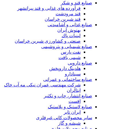
صنایع قند و شکر
فرآورده های غذایی و قند پیرانشهر
قند مرودشت
قند شیرین خراسان
صنایع غذايی و آشاميدنی
بهنوش ایران
لبنيات پاك
صنعتی و کشاورزی شیرین خراسان
صنایع شیمیایی و پتروشیمی
نفت پارس
شیمی بافت
صنایع دارویی
هلدینگ داروپخش
سینادارو
صنایع ساختمانی و عمرانی
شرکت مهندسی عمران نیکی مه آب خاک
ایتالران
صنایع انتشار، چاپ و تکثير
افست
صنایع لاستیک و پلاستیک
ایران تایر
ساير محصولات كانی غيرفلزی
شیشه و گاز
صنایع محصولات فلزی