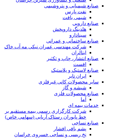
صنایع شیمیایی و پتروشیمی
نفت پارس
شیمی بافت
صنایع دارویی
هلدینگ داروپخش
سینادارو
صنایع ساختمانی و عمرانی
شرکت مهندسی عمران نیکی مه آب خاک
ایتالران
صنایع انتشار، چاپ و تکثير
افست
صنایع لاستیک و پلاستیک
ایران تایر
ساير محصولات كانی غيرفلزی
شیشه و گاز
صنایع محصولات فلزی
آما
خدمات بیمه ای
شرکت کارگزاری رسمی بیمه مستقیم بر
خط پایوران رستاک آریایی (سهامی خاص)
صنایع نساجی
پشم بافی افشار
نخ ریسی و نساجی خسروی خراسان