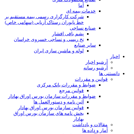
آما
خدمات بیمه ای
شرکت کارگزاری رسمی بیمه مستقیم بر
خط پایوران رستاک آریایی (سهامی خاص)
صنایع نساجی
پشم بافی افشار
نخ ریسی و نساجی خسروی خراسان
سایر صنایع
لوله و ماشین سازی ایران
اخبار
آرشیو اخبار
آرشیو رسانه
دانستنی ها
قوانین و مقررات
ضوابط و مقررات بانک مرکزی
قوانين مرجع
ضوابط و مقررات سازمان بورس اوراق بهادار
آئین نامه و دستورالعمل ها
قوانین سازمان بورس اوراق بهادار
بخش نامه های سازمان بورس اوراق
بهادار
مقالات و یادداشت
آمار و داده ها