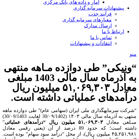
آمار و داده های بانک مرکزی
پیشنهادات سرمایه گذاری
فرآیند جذب
معیارهای سرمایه گذاری
ارسال مدارک
ارتباط با ما
تماس با ما
انتقادات و پیشنهادات
منو
“ونیکی” طی دوازده مـاهه منتهی
به آذر‌ماه سال مالی 1403 مبلغی
معادل ۵۱,۰۶۹,۳۰۳ میلیون ریال
درآمدهای عملیاتی داشته است.
“شرکت سرمایه­گذاری ملی ایران (سهامی عام)” طی دوازده ماهه
منتهی به آذر‌ماه سال مالی ۱۴۰۳ (30/۰۹/1402 لغایت 30/۰9/1403)
مبـلغی معادل
۵۱,۰۶۹,۳۰۳ میلیون ریال
“
درآمدهای عملیاتی
”
داشته است؛ که حدود 89 درصد از آن (یعنی رقمی معادل
۴۵,۲۵۱,۹۸۱ میلیون ریال)، از محل “درآمد سود سهام” بوده است.