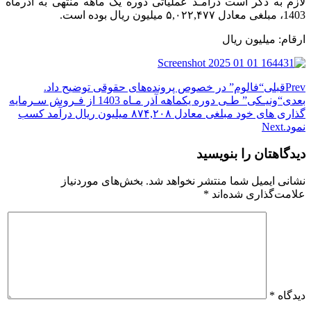
لازم به ذکر است درآمـد عملیاتی دوره یک ماهه منتهی به آذرماه
1403، مبلغی معادل ۵,۰۲۲,۴۷۷ میلیون ریال بوده است.
ارقام: میلیون ریال
Prev
قبلی
“فالوم” در خصوص پرونده‌های حقوقی توضیح داد.
بعدی
“ونیـکی” طـی دوره یکماهه آذر مـاه 1403 از فـروش سـرمایه
گذاری های خود مبلغی معادل ۸۷۴,۲۰۸ میلیون ریال درآمد کسب
نمود.
Next
دیدگاهتان را بنویسید
نشانی ایمیل شما منتشر نخواهد شد.
بخش‌های موردنیاز
علامت‌گذاری شده‌اند
*
دیدگاه
*