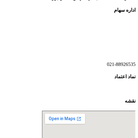
اداره سهام
021-52778520
021-52778521
021-88926535
نماد اعتماد
نقشه