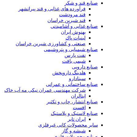
صنایع قند و شکر
فرآورده های غذایی و قند پیرانشهر
قند مرودشت
قند شیرین خراسان
صنایع غذايی و آشاميدنی
بهنوش ایران
لبنيات پاك
صنعتی و کشاورزی شیرین خراسان
صنایع شیمیایی و پتروشیمی
نفت پارس
شیمی بافت
صنایع دارویی
هلدینگ داروپخش
سینادارو
صنایع ساختمانی و عمرانی
شرکت مهندسی عمران نیکی مه آب خاک
ایتالران
صنایع انتشار، چاپ و تکثير
افست
صنایع لاستیک و پلاستیک
ایران تایر
ساير محصولات كانی غيرفلزی
شیشه و گاز
صنایع محصولات فلزی