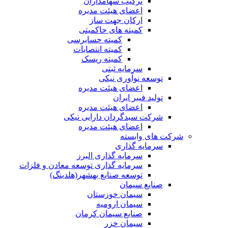
ترکیب سهامداران
اعضای هیئت مدیره
ارکان جهت ساز
کمیته های حاکمیتی
کمیته حسابرسی
کمیته انتصابات
کمیته ریسک
سرمایه ثبتی
توسعه نوآوری نیکی
اعضای هیئت مدیره
تولید فیبر ایران
اعضای هیئت مدیره
شرکت سبدگردان دارایی نیکی
اعضای هیئت مدیره
شرکت های وابسته
سرمایه گذاری
سرمایه گذاری البرز
سرمایه گذاری توسعه معادن و فلزات
توسعه‌ صنایع‌ بهشهر(هلدینگ)
صنایع سیمان
سیمان خوزستان
سیمان ارومیه
صنایع سیمان کرمان
سیمان خزر