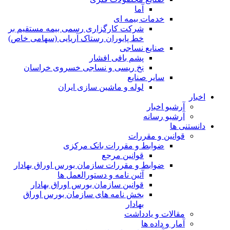
آما
خدمات بیمه ای
شرکت کارگزاری رسمی بیمه مستقیم بر
خط پایوران رستاک آریایی (سهامی خاص)
صنایع نساجی
پشم بافی افشار
نخ ریسی و نساجی خسروی خراسان
سایر صنایع
لوله و ماشین سازی ایران
اخبار
آرشیو اخبار
آرشیو رسانه
دانستنی ها
قوانین و مقررات
ضوابط و مقررات بانک مرکزی
قوانين مرجع
ضوابط و مقررات سازمان بورس اوراق بهادار
آئین نامه و دستورالعمل ها
قوانین سازمان بورس اوراق بهادار
بخش نامه های سازمان بورس اوراق
بهادار
مقالات و یادداشت
آمار و داده ها