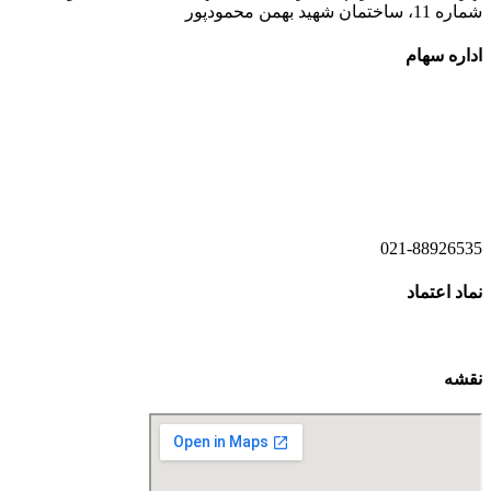
شماره 11، ساختمان شهید بهمن محمودپور
اداره سهام
021-52778520
021-52778521
021-88926535
نماد اعتماد
نقشه