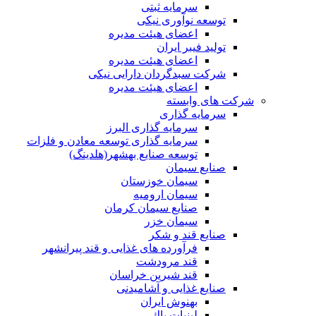
سرمایه ثبتی
توسعه نوآوری نیکی
اعضای هیئت مدیره
تولید فیبر ایران
اعضای هیئت مدیره
شرکت سبدگردان دارایی نیکی
اعضای هیئت مدیره
شرکت های وابسته
سرمایه گذاری
سرمایه گذاری البرز
سرمایه گذاری توسعه معادن و فلزات
توسعه‌ صنایع‌ بهشهر(هلدینگ)
صنایع سیمان
سیمان خوزستان
سیمان ارومیه
صنایع سیمان کرمان
سیمان خزر
صنایع قند و شکر
فرآورده های غذایی و قند پیرانشهر
قند مرودشت
قند شیرین خراسان
صنایع غذايی و آشاميدنی
بهنوش ایران
لبنيات پاك