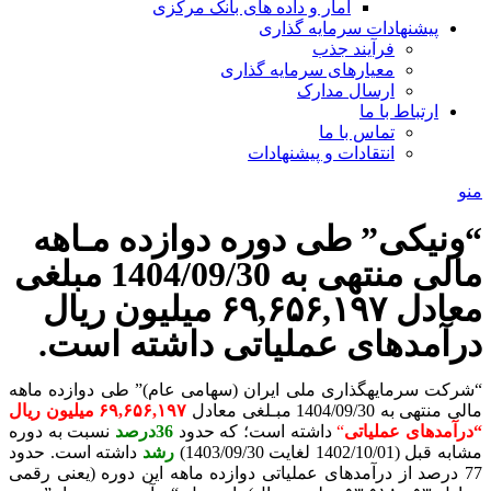
آمار و داده های بانک مرکزی
پیشنهادات سرمایه گذاری
فرآیند جذب
معیارهای سرمایه گذاری
ارسال مدارک
ارتباط با ما
تماس با ما
انتقادات و پیشنهادات
منو
“ونیکی” طی دوره دوازده مـاهه
مالی منتهی به 1404/09/30 مبلغی
معادل ۶۹,۶۵۶,۱۹۷ میلیون ریال
درآمدهای عملیاتی داشته است.
“شرکت سرمایه­گذاری ملی ایران (سهامی عام)” طی دوازده ماهه
مالی منتهی به 1404/09/30 مبـلغی معادل
۶۹,۶۵۶,۱۹۷ میلیون ریال
“
درآمدهای عملیاتی
“
داشته است؛ که حدود
36درصد
نسبت به دوره
مشابه قبل (1402/10/01 لغایت 1403/09/30)
رشد
داشته است. حدود
77 درصد از درآمدهای عملیاتی دوازده ماهه این دوره (یعنی رقمی