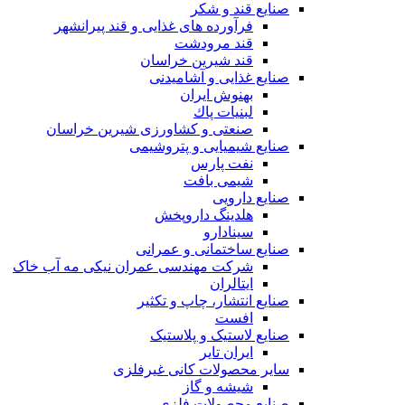
صنایع قند و شکر
فرآورده های غذایی و قند پیرانشهر
قند مرودشت
قند شیرین خراسان
صنایع غذايی و آشاميدنی
بهنوش ایران
لبنيات پاك
صنعتی و کشاورزی شیرین خراسان
صنایع شیمیایی و پتروشیمی
نفت پارس
شیمی بافت
صنایع دارویی
هلدینگ داروپخش
سینادارو
صنایع ساختمانی و عمرانی
شرکت مهندسی عمران نیکی مه آب خاک
ایتالران
صنایع انتشار، چاپ و تکثير
افست
صنایع لاستیک و پلاستیک
ایران تایر
ساير محصولات كانی غيرفلزی
شیشه و گاز
صنایع محصولات فلزی