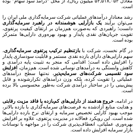
معادل ۵۳,۵۱۸,۰۵۳ میلیون ریال)، از محل “درآمد سود سهام” بوده
است.
رشد معنادار درآمدهای عملیاتی شرکت سرمایه‌گذاری ملی ایران را
می‌توان برآیند
یک بازآرایی هوشمندانه در راهبرد سرمایه‌گذاری
دانست؛ راهبردی که به‌صورت هم‌زمان بر ارتقای کیفیت پرتفوی،
تقویت جریان‌های نقدی پایدار و بهبود بهره‌وری دارایی‌ها متمرکز
بوده است.
در گام نخست، شرکت با
بازتنظیم ترکیب پرتفوی سرمایه‌گذاری
،
سهم دارایی‌های دارای بازده نقدی مستمر و قابلیت سودسازی پایدار
را افزایش داده است؛ اقدامی که منجر به تثبیت پایه درآمدی و
کاهش وابستگی به درآمدهای نوسانی شده است. هم‌زمان،
افزایش
سود تقسیمی شرکت‌های سرمایه‌پذیر
، نه‌تنها سطح درآمدهای
عملیاتی را تقویت کرده، بلکه وزن درآمدهای تکرارشونده و قابل
پیش‌بینی را در ساختار درآمدی شرکت به‌طور محسوسی بالا برده
است.
در ادامه،
خروج هدفمند از دارایی‌های کم‌بازده یا فاقد مزیت رقابتی
و هدایت منابع آزادشده به فرصت‌های سرمایه‌گذاری با بازده بالاتر،
موجب بهبود کارایی تخصیص سرمایه و ارتقای نرخ بازده دارایی‌ها
شده است. این رویکرد فعالانه در مدیریت پرتفوی، علاوه بر افزایش
بهره‌وری عملیاتی، انعطاف‌پذیری شرکت را در مواجهه با نوسانات
بازار سرمایه افزایش داده است.