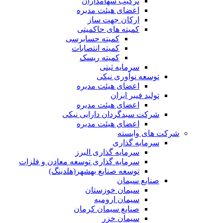
ترکیب سهامداران
اعضای هیئت مدیره
ارکان جهت ساز
کمیته های حاکمیتی
کمیته حسابرسی
کمیته انتصابات
کمیته ریسک
سرمایه ثبتی
توسعه نوآوری نیکی
اعضای هیئت مدیره
تولید فیبر ایران
اعضای هیئت مدیره
شرکت سبدگردان دارایی نیکی
اعضای هیئت مدیره
شرکت های وابسته
سرمایه گذاری
سرمایه گذاری البرز
سرمایه گذاری توسعه معادن و فلزات
توسعه‌ صنایع‌ بهشهر(هلدینگ)
صنایع سیمان
سیمان خوزستان
سیمان ارومیه
صنایع سیمان کرمان
سیمان خزر