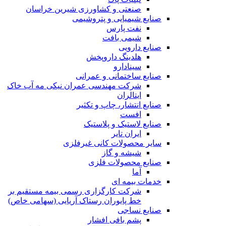
صنعتی و کشاورزی شیرین خراسان
صنایع شیمیایی و پتروشیمی
نفت پارس
شیمی بافت
صنایع دارویی
هلدینگ داروپخش
سینادارو
صنایع ساختمانی و عمرانی
شرکت مهندسی عمران نیکی مه آب خاک
ایتالران
صنایع انتشار، چاپ و تکثير
افست
صنایع لاستیک و پلاستیک
ایران تایر
ساير محصولات كانی غيرفلزی
شیشه و گاز
صنایع محصولات فلزی
آما
خدمات بیمه ای
شرکت کارگزاری رسمی بیمه مستقیم بر
خط پایوران رستاک آریایی (سهامی خاص)
صنایع نساجی
پشم بافی افشار