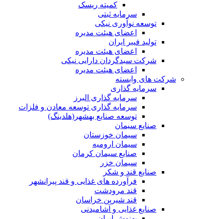
کمیته ریسک
سرمایه ثبتی
توسعه نوآوری نیکی
اعضای هیئت مدیره
تولید فیبر ایران
اعضای هیئت مدیره
شرکت سبدگردان دارایی نیکی
اعضای هیئت مدیره
شرکت های وابسته
سرمایه گذاری
سرمایه گذاری البرز
سرمایه گذاری توسعه معادن و فلزات
توسعه‌ صنایع‌ بهشهر(هلدینگ)
صنایع سیمان
سیمان خوزستان
سیمان ارومیه
صنایع سیمان کرمان
سیمان خزر
صنایع قند و شکر
فرآورده های غذایی و قند پیرانشهر
قند مرودشت
قند شیرین خراسان
صنایع غذايی و آشاميدنی
بهنوش ایران