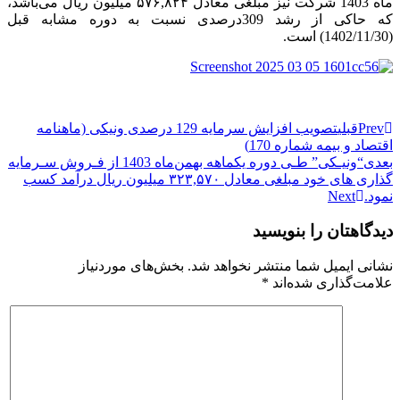
ماه 1403 شرکت نیز مبلغی معادل ۵۷۶,۸۲۴ میلیون ریال می‌باشد،
که حاکی از رشد 309درصدی نسبت به دوره مشابه قبل
(1402/11/30) است.
Prev
قبلی
تصویب افزایش سرمایه 129 درصدی ونیکی (ماهنامه
اقتصاد و بیمه شماره 170)
بعدی
“ونیـکی” طـی دوره یکماهه بهمن‌ماه 1403 از فـروش سـرمایه
گذاری های خود مبلغی معادل ۳۲۳,۵۷۰ میلیون ریال درآمد کسب
نمود.
Next
دیدگاهتان را بنویسید
نشانی ایمیل شما منتشر نخواهد شد.
بخش‌های موردنیاز
علامت‌گذاری شده‌اند
*