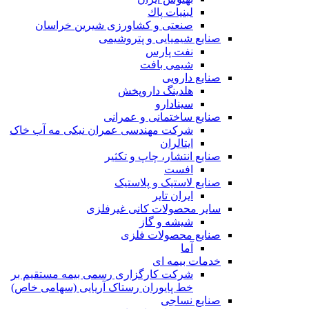
لبنيات پاك
صنعتی و کشاورزی شیرین خراسان
صنایع شیمیایی و پتروشیمی
نفت پارس
شیمی بافت
صنایع دارویی
هلدینگ داروپخش
سینادارو
صنایع ساختمانی و عمرانی
شرکت مهندسی عمران نیکی مه آب خاک
ایتالران
صنایع انتشار، چاپ و تکثير
افست
صنایع لاستیک و پلاستیک
ایران تایر
ساير محصولات كانی غيرفلزی
شیشه و گاز
صنایع محصولات فلزی
آما
خدمات بیمه ای
شرکت کارگزاری رسمی بیمه مستقیم بر
خط پایوران رستاک آریایی (سهامی خاص)
صنایع نساجی