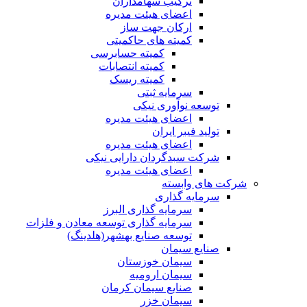
ترکیب سهامداران
اعضای هیئت مدیره
ارکان جهت ساز
کمیته های حاکمیتی
کمیته حسابرسی
کمیته انتصابات
کمیته ریسک
سرمایه ثبتی
توسعه نوآوری نیکی
اعضای هیئت مدیره
تولید فیبر ایران
اعضای هیئت مدیره
شرکت سبدگردان دارایی نیکی
اعضای هیئت مدیره
شرکت های وابسته
سرمایه گذاری
سرمایه گذاری البرز
سرمایه گذاری توسعه معادن و فلزات
توسعه‌ صنایع‌ بهشهر(هلدینگ)
صنایع سیمان
سیمان خوزستان
سیمان ارومیه
صنایع سیمان کرمان
سیمان خزر