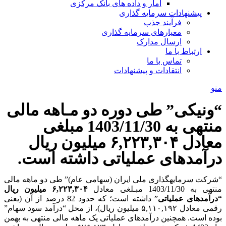
آمار و داده های بانک مرکزی
پیشنهادات سرمایه گذاری
فرآیند جذب
معیارهای سرمایه گذاری
ارسال مدارک
ارتباط با ما
تماس با ما
انتقادات و پیشنهادات
منو
“ونیکی” طی دوره دو مـاهه مالی
منتهی به 1403/11/30 مبلغی
معادل ۶,۲۲۳,۳۰۴ میلیون ریال
درآمدهای عملیاتی داشته است.
“شرکت سرمایه­گذاری ملی ایران (سهامی عام)” طی دو ماهه مالی
منتهی به 1403/11/30 مبـلغی معادل
۶,۲۲۳,۳۰۴ میلیون ریال
“
درآمدهای عملیاتی
” داشته است؛ که حدود 82 درصد از آن (یعنی
رقمی معادل ۵,۱۱۰,۱۹۲ میلیون ریال)، از محل “درآمد سود سهام”
بوده است. همچنین درآمدهای عملیاتی یک ماهه مالی منتهی به بهمن