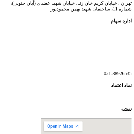
تهران ، خیابان کریم خان زند، خیابان شهید عضدی (آبان جنوبی)،
شماره 11، ساختمان شهید بهمن محمودپور
اداره سهام
021-52778520
021-52778521
021-88926535
نماد اعتماد
نقشه