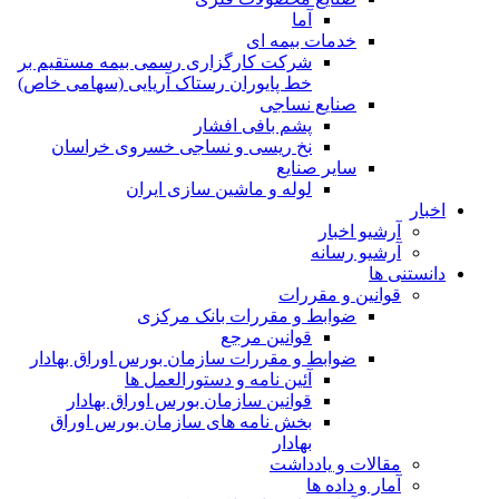
آما
خدمات بیمه ای
شرکت کارگزاری رسمی بیمه مستقیم بر
خط پایوران رستاک آریایی (سهامی خاص)
صنایع نساجی
پشم بافی افشار
نخ ریسی و نساجی خسروی خراسان
سایر صنایع
لوله و ماشین سازی ایران
اخبار
آرشیو اخبار
آرشیو رسانه
دانستنی ها
قوانین و مقررات
ضوابط و مقررات بانک مرکزی
قوانين مرجع
ضوابط و مقررات سازمان بورس اوراق بهادار
آئین نامه و دستورالعمل ها
قوانین سازمان بورس اوراق بهادار
بخش نامه های سازمان بورس اوراق
بهادار
مقالات و یادداشت
آمار و داده ها