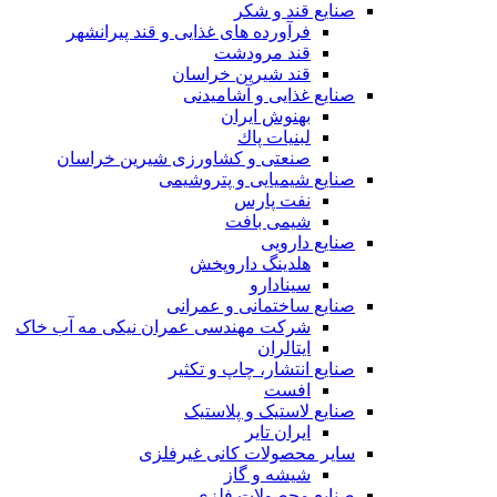
صنایع قند و شکر
فرآورده های غذایی و قند پیرانشهر
قند مرودشت
قند شیرین خراسان
صنایع غذايی و آشاميدنی
بهنوش ایران
لبنيات پاك
صنعتی و کشاورزی شیرین خراسان
صنایع شیمیایی و پتروشیمی
نفت پارس
شیمی بافت
صنایع دارویی
هلدینگ داروپخش
سینادارو
صنایع ساختمانی و عمرانی
شرکت مهندسی عمران نیکی مه آب خاک
ایتالران
صنایع انتشار، چاپ و تکثير
افست
صنایع لاستیک و پلاستیک
ایران تایر
ساير محصولات كانی غيرفلزی
شیشه و گاز
صنایع محصولات فلزی