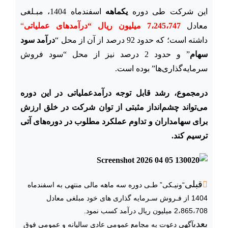
این شرکت طی دوره
یکماهه
اسفند‌ماه 1404، مبـلغی
معادل
7،245،747 میلیون ریال
“
درآمدهای عملیاتی
“
داشته است؛ که حدود 92 درصد از آن از محل “
درآمد سود
سهام
” و حدود 2 درصد نیز از محل “سود فروش
سرمایه‌گذاری‌ها” بوده است.
درمجموع، رشد قابل توجه درآمدعملیاتی در این دوره
می‌تواند چشم‌انداز مثبتی از توان شرکت در خلق ارزش
برای سهامداران و تداوم عملکرد مطلوب در دوره‌های آتی
ترسیم کند.
قبلی
“ونیـکی” طـی دوره سه ماهه مالی منتهی به اسفند‌ماه
1404 از فـروش سـرمایه گذاری های خود مبلغی معادل
2،865،708 میلیون ریال درآمد کسب نمود.
بعدی
آگهی دعوت به مجامع عمومی عادی سالیانه و عمومی فوق