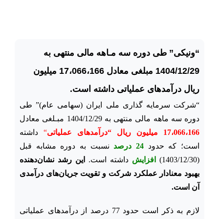
“ونیکی” طی دوره سه مـاهه مالی منتهی به
1404/12/29 مبلغی معادل 17،066،166 میلیون
ریال درآمدهای عملیاتی داشته است.
“شرکت سرمایه ­گذاری ملی ایران (سهامی عام)” طی
دوره سه ماهه مالی منتهی به 1404/12/29 مبـلغی معادل
17،066،166 میلیون ریال
“
درآمدهای عملیاتی
“
داشته
است؛ که حدود
24 درصد
نسبت به دوره مشابه قبل
(1403/12/30)
افزایش
داشته است.
این رشد نشان‌دهنده
بهبود معنادار عملکرد شرکت و تقویت جریان‌های درآمدی
آن است.
لازم به ذکر است حدود 77 درصد از درآمدهای عملیاتی