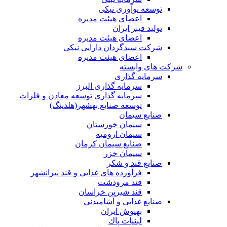
توسعه نوآوری نیکی
اعضای هیئت مدیره
تولید فیبر ایران
اعضای هیئت مدیره
شرکت سبدگردان دارایی نیکی
اعضای هیئت مدیره
شرکت های وابسته
سرمایه گذاری
سرمایه گذاری البرز
سرمایه گذاری توسعه معادن و فلزات
توسعه‌ صنایع‌ بهشهر(هلدینگ)
صنایع سیمان
سیمان خوزستان
سیمان ارومیه
صنایع سیمان کرمان
سیمان خزر
صنایع قند و شکر
فرآورده های غذایی و قند پیرانشهر
قند مرودشت
قند شیرین خراسان
صنایع غذايی و آشاميدنی
بهنوش ایران
لبنيات پاك