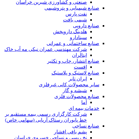
صنعتی و کشاورزی شیرین خراسان
صنایع شیمیایی و پتروشیمی
نفت پارس
شیمی بافت
صنایع دارویی
هلدینگ داروپخش
سینادارو
صنایع ساختمانی و عمرانی
شرکت مهندسی عمران نیکی مه آب خاک
ایتالران
صنایع انتشار، چاپ و تکثير
افست
صنایع لاستیک و پلاستیک
ایران تایر
ساير محصولات كانی غيرفلزی
شیشه و گاز
صنایع محصولات فلزی
آما
خدمات بیمه ای
شرکت کارگزاری رسمی بیمه مستقیم بر
خط پایوران رستاک آریایی (سهامی خاص)
صنایع نساجی
پشم بافی افشار
نخ ریسی و نساجی خسروی خراسان