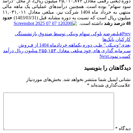
دوره (یعنی رقمی معادل ۲۵,۰۱۰,۸۷۳ میلیون ریال)، از محل “درآمد
سود سهام” بوده است. همچنین درآمدهای عملیاتی یک ماهه مالی
منتهی به خرداد ماه 1404 شرکت نیز، مبلغی معادل ۱۱,۰۳۱,۰۱۱
میلیون ریال است که نسبت به دوره مشابه قبل (1403/03/31)
حدود
48 درصد رشد
داشته است.
Prev
قبلی
عرضه بلوکی سهام ونیکی توسط صندوق بازنشستگی
کارکنان بانک‌ها
بعدی
“ونیـکی” طـی دوره یکماهه خرداد‌ماه 1404 از فـروش
سـرمایه ­گذاری­ های خود مبلغی معادل ۲۵۵,۱۵۳ میلیون ریال درآمد
کسب نمود.
Next
دیدگاهتان را بنویسید
نشانی ایمیل شما منتشر نخواهد شد.
بخش‌های موردنیاز
علامت‌گذاری شده‌اند
*
دیدگاه
*