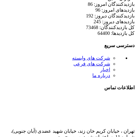
بازدیدکنندگان امروز: 86
بازدیدهای امروز: 96
بازدیدکنندگان دیروز: 192
بازدیدهای دیروز: 245
کل بازدیدکنند‌گان: 73468
کل بازدیدها: 64400
دسترسی سریع
شرکت های وابسته
شرکت های فرعی
اخبار
درباره ما
اطلاعات تماس
021-52778000
تهران ، خیابان کریم خان زند، خیابان شهید عضدی (آبان جنوبی)،
شماره 11، ساختمان شهید بهمن محمودپور