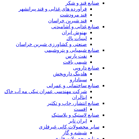
صنایع قند و شکر
فرآورده های غذایی و قند پیرانشهر
قند مرودشت
قند شیرین خراسان
صنایع غذايی و آشاميدنی
بهنوش ایران
لبنيات پاك
صنعتی و کشاورزی شیرین خراسان
صنایع شیمیایی و پتروشیمی
نفت پارس
شیمی بافت
صنایع دارویی
هلدینگ داروپخش
سینادارو
صنایع ساختمانی و عمرانی
شرکت مهندسی عمران نیکی مه آب خاک
ایتالران
صنایع انتشار، چاپ و تکثير
افست
صنایع لاستیک و پلاستیک
ایران تایر
ساير محصولات كانی غيرفلزی
شیشه و گاز
صنایع محصولات فلزی