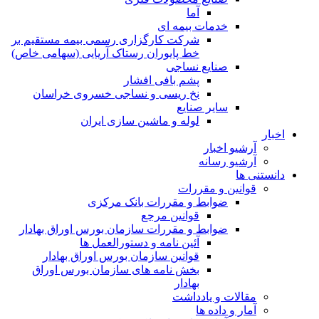
آما
خدمات بیمه ای
شرکت کارگزاری رسمی بیمه مستقیم بر
خط پایوران رستاک آریایی (سهامی خاص)
صنایع نساجی
پشم بافی افشار
نخ ریسی و نساجی خسروی خراسان
سایر صنایع
لوله و ماشین سازی ایران
اخبار
آرشیو اخبار
آرشیو رسانه
دانستنی ها
قوانین و مقررات
ضوابط و مقررات بانک مرکزی
قوانين مرجع
ضوابط و مقررات سازمان بورس اوراق بهادار
آئین نامه و دستورالعمل ها
قوانین سازمان بورس اوراق بهادار
بخش نامه های سازمان بورس اوراق
بهادار
مقالات و یادداشت
آمار و داده ها