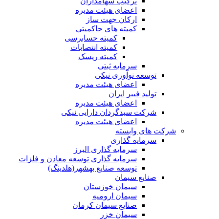
ترکیب سهامداران
اعضای هیئت مدیره
ارکان جهت ساز
کمیته های حاکمیتی
کمیته حسابرسی
کمیته انتصابات
کمیته ریسک
سرمایه ثبتی
توسعه نوآوری نیکی
اعضای هیئت مدیره
تولید فیبر ایران
اعضای هیئت مدیره
شرکت سبدگردان دارایی نیکی
اعضای هیئت مدیره
شرکت های وابسته
سرمایه گذاری
سرمایه گذاری البرز
سرمایه گذاری توسعه معادن و فلزات
توسعه‌ صنایع‌ بهشهر(هلدینگ)
صنایع سیمان
سیمان خوزستان
سیمان ارومیه
صنایع سیمان کرمان
سیمان خزر