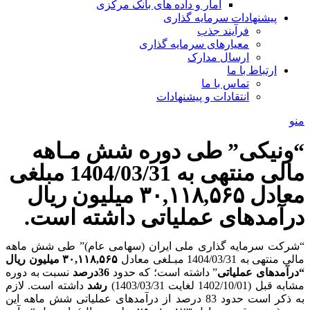
آمار و داده های بانک مرکزی
پیشنهادات سرمایه گذاری
فرآیند جذب
معیارهای سرمایه گذاری
ارسال مدارک
ارتباط با ما
تماس با ما
انتقادات و پیشنهادات
منو
“ونیکی” طی دوره شش مـاهه
مالی منتهی به 1404/03/31 مبلغی
معادل ۳۰,۱۱۸,۵۶۵ میلیون ریال
درآمدهای عملیاتی داشته است.
“شرکت سرمایه­ گذاری ملی ایران (سهامی عام)” طی شش ماهه
مالی منتهی به 1404/03/31 مبـلغی معادل
۳۰,۱۱۸,۵۶۵ میلیون ریال
“
درآمدهای عملیاتی
” داشته است؛ که حدود
36درصد
نسبت به دوره
مشابه قبل (1402/10/01 لغایت 1403/03/31)
رشد
داشته است. لازم
به ذکر است حدود 83 درصد از درآمدهای عملیاتی شش ماهه این