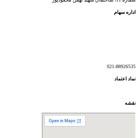
اداره سهام
021-52778520
021-52778521
021-88926535
نماد اعتماد
نقشه