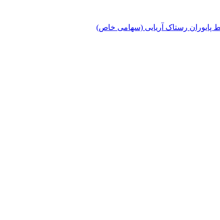
پایوران رستاک آریایی (سهامی خاص)