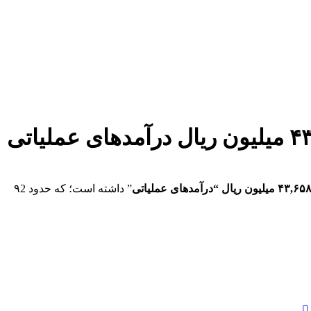
“ونیکی” طی نه ماهه ابتدایی سال مالی 1403 مبلغی معادل ۴۳,۶۵۸,۵۳۱ میلیون ریال درآمدهای عملیاتی
“
درآمدهای عملیاتی
” داشته است؛ که حدود ۹2