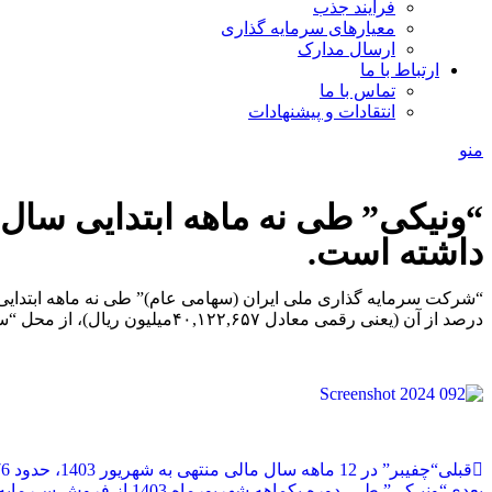
فرآیند جذب
معیارهای سرمایه گذاری
ارسال مدارک
ارتباط با ما
تماس با ما
انتقادات و پیشنهادات
منو
داشته است.
“شرکت سرمایه­ گذاری ملی ایران (سهامی عام)” طی نه ماهه ابتدایی سال مالی ۱۴۰۳ (1402/09/30 لغایت 3/06/31
درصد از آن (یعنی رقمی معادل ۴۰,۱۲۲,۶۵۷میلیون ریال)، از محل “سود سهام محقق شده” بوده است.
قبلی
“چفیبر” در 12 ماهه سال مالی منتهی به شهریور 1403، حدود 176 میلیارد تومان درآمد کسب نمود.
بعدی
“ونیـکی” طـی دوره یکماهه شهریورماه 1403 از فروش سـرمایه گذاری های خود مبلغی معادل 521,994 میلیون ریال درآمد کسب نمود.