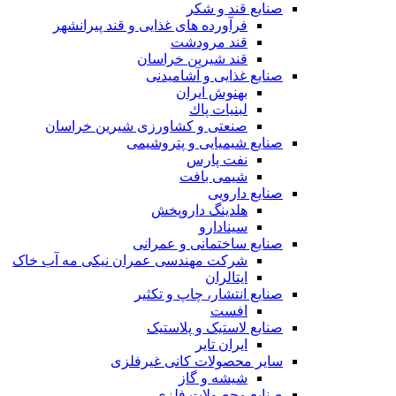
صنایع قند و شکر
فرآورده های غذایی و قند پیرانشهر
قند مرودشت
قند شیرین خراسان
صنایع غذايی و آشاميدنی
بهنوش ایران
لبنيات پاك
صنعتی و کشاورزی شیرین خراسان
صنایع شیمیایی و پتروشیمی
نفت پارس
شیمی بافت
صنایع دارویی
هلدینگ داروپخش
سینادارو
صنایع ساختمانی و عمرانی
شرکت مهندسی عمران نیکی مه آب خاک
ایتالران
صنایع انتشار، چاپ و تکثير
افست
صنایع لاستیک و پلاستیک
ایران تایر
ساير محصولات كانی غيرفلزی
شیشه و گاز
صنایع محصولات فلزی