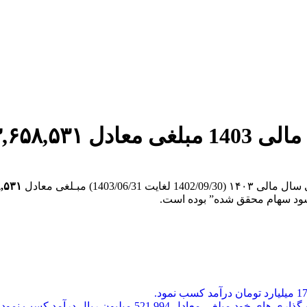
140) مبـلغی معادل
۴۳,۶۵۸,۵۳۱ میلیون ریال