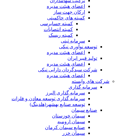
ترکیب سهامداران
اعضای هیئت مدیره
ارکان جهت ساز
کمیته های حاکمیتی
کمیته حسابرسی
کمیته انتصابات
کمیته ریسک
سرمایه ثبتی
توسعه نوآوری نیکی
اعضای هیئت مدیره
تولید فیبر ایران
اعضای هیئت مدیره
شرکت سبدگردان دارایی نیکی
اعضای هیئت مدیره
شرکت های وابسته
سرمایه گذاری
سرمایه گذاری البرز
سرمایه گذاری توسعه معادن و فلزات
توسعه‌ صنایع‌ بهشهر(هلدینگ)
صنایع سیمان
سیمان خوزستان
سیمان ارومیه
صنایع سیمان کرمان
سیمان خزر