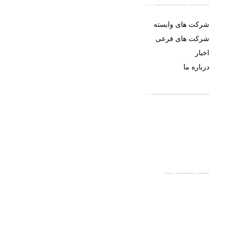
دسترسی سریع
شرکت های وابسته
شرکت های فرعی
اخبار
درباره ما
اطلاعات تماس
021-52778000
تهران ، خیابان کریم خان زند، خیابان شهید عضدی (آبان
جنوبی)، شماره 11، ساختمان شهید بهمن محمودپور
اداره سهام
021-52778520
021-52778521