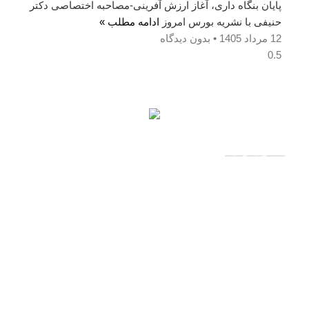
پایان بنگاه داری، آغاز ارزش آفرینی-مصاحبه اختصاصی دکتر
حنیفی با نشریه بورس امروز
ادامه مطلب »
12 مرداد 1405
بدون دیدگاه
آمار بازدید
کاربران آنلاین: 0
بازدیدکنندگان امروز: 46
بازدیدهای امروز: 658
بازدیدکنندگان دیروز: 264
بازدیدهای دیروز: 817
کل بازدیدکنند‌گان: 72842
کل بازدیدها: 75125