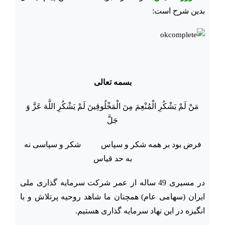
بدین شرح است:
بسمه تعالی
مَنْ لَمْ یَشْکُرِ الْمُنْعِمَ مِنَ الْمَخْلُوقِینَ لَمْ یَشْکُرِ اللَّهَ عَزَّ وَ
جَلَّ
فرض بود بر همه شکر و سپاس شکر و سپاسی نه
به حد قیاس
در مسیری 49 ساله از عمر شرکت سرمایه گذاری ملی
ایران (سهامی عام) همچنان ما شاهد روحیه پرتلاش و با
انگیزه در این نهاد سرمایه گذاری هستیم.