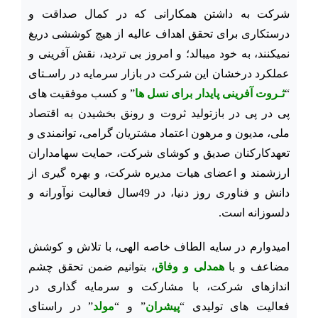
شرکت به داشتن همکارانی که در کمال صداقت و
درستکاری برای تحقق اهداف عالیه از هیچ کوششی دریغ
نمی­کنند، به خود می­بالد؛ و امروز بی ­تردید، نقش ­آفرینی و
عملکرد درخشان این شرکت در بازار سرمایه در راسـتای
“
ثـروت آفرینی پایدار
برای نسل­ ها
” و کسب موفقیت­ های
پی در پی در بازتولید ثروت و رونق بخشیدن به اقتصاد
ملی، مدیون و مرهون اعتماد مشتریان گرامی، توانمندی و
تعهدکارکنان صدیق و کوشای شرکت، حمایت سهامداران
ارزشمند و اعضای هیات مدیره شرکت، و بهره ­گیری از
دانش و فناوری روز دنیا، در 49سال فعالیت نوآورانه و
دلسوزانه است.
امیدوارم در سایه الطاف خاصه الهی، با تلاش و کوشش
مضاعف و با
همدلی و وفاق
، بتوانیم ضمن تحقق چشم
اندازهای شرکت، با مشارکت و سرمایه ­گذاری در
فعالیت­ های تولیدی “
پیشران
” و “
مولد
” در راستای