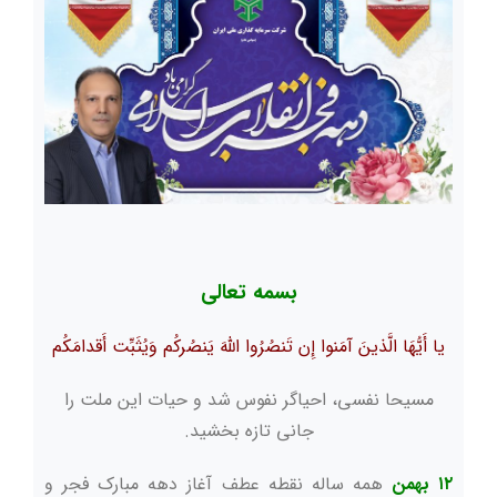
بسمه تعالی
یا أَیُّهَا الَّذینَ آمَنوا إِن تَنصُرُوا اللَّهَ یَنصُرکُم وَیُثَبِّت أَقدامَکُم
مسیحا نفسی، احیاگر نفوس شد و حیات این ملت را
جانی تازه بخشید.
۱۲ بهمن
همه ساله نقطه عطف آغاز دهه مبارک فجر و