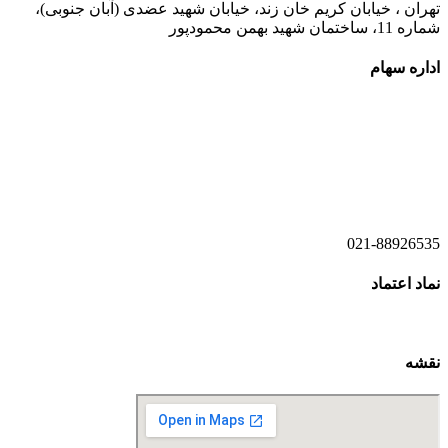
تهران ، خیابان کریم خان زند، خیابان شهید عضدی (آبان جنوبی)،
شماره 11، ساختمان شهید بهمن محمودپور
اداره سهام
021-52778520
021-52778521
021-88926535
نماد اعتماد
نقشه