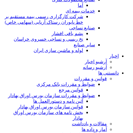
آما
خدمات بیمه ای
شرکت کارگزاری رسمی بیمه مستقیم بر
خط پایوران رستاک آریایی (سهامی خاص)
صنایع نساجی
پشم بافی افشار
نخ ریسی و نساجی خسروی خراسان
سایر صنایع
لوله و ماشین سازی ایران
اخبار
آرشیو اخبار
آرشیو رسانه
دانستنی ها
قوانین و مقررات
ضوابط و مقررات بانک مرکزی
قوانين مرجع
ضوابط و مقررات سازمان بورس اوراق بهادار
آئین نامه و دستورالعمل ها
قوانین سازمان بورس اوراق بهادار
بخش نامه های سازمان بورس اوراق
بهادار
مقالات و یادداشت
آمار و داده ها