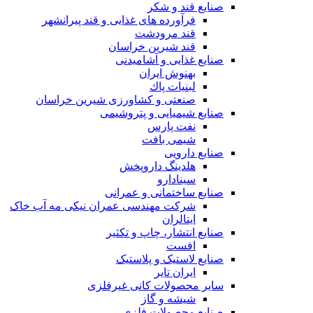
صنایع قند و شکر
فرآورده های غذایی و قند پیرانشهر
قند مرودشت
قند شیرین خراسان
صنایع غذايی و آشاميدنی
بهنوش ایران
لبنيات پاك
صنعتی و کشاورزی شیرین خراسان
صنایع شیمیایی و پتروشیمی
نفت پارس
شیمی بافت
صنایع دارویی
هلدینگ داروپخش
سینادارو
صنایع ساختمانی و عمرانی
شرکت مهندسی عمران نیکی مه آب خاک
ایتالران
صنایع انتشار، چاپ و تکثير
افست
صنایع لاستیک و پلاستیک
ایران تایر
ساير محصولات كانی غيرفلزی
شیشه و گاز
صنایع محصولات فلزی