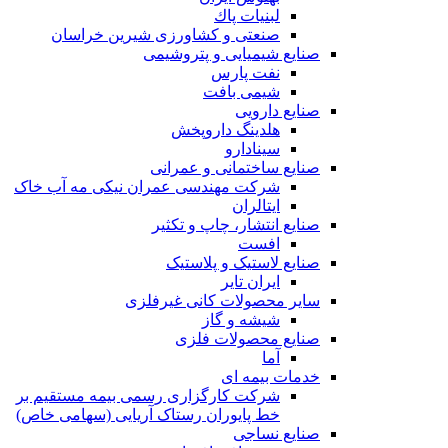
لبنيات پاك
صنعتی و کشاورزی شیرین خراسان
صنایع شیمیایی و پتروشیمی
نفت پارس
شیمی بافت
صنایع دارویی
هلدینگ داروپخش
سینادارو
صنایع ساختمانی و عمرانی
شرکت مهندسی عمران نیکی مه آب خاک
ایتالران
صنایع انتشار، چاپ و تکثير
افست
صنایع لاستیک و پلاستیک
ایران تایر
ساير محصولات كانی غيرفلزی
شیشه و گاز
صنایع محصولات فلزی
آما
خدمات بیمه ای
شرکت کارگزاری رسمی بیمه مستقیم بر
خط پایوران رستاک آریایی (سهامی خاص)
صنایع نساجی