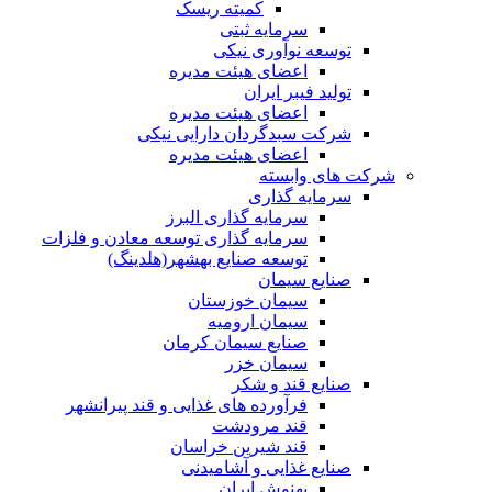
کمیته ریسک
سرمایه ثبتی
توسعه نوآوری نیکی
اعضای هیئت مدیره
تولید فیبر ایران
اعضای هیئت مدیره
شرکت سبدگردان دارایی نیکی
اعضای هیئت مدیره
شرکت های وابسته
سرمایه گذاری
سرمایه گذاری البرز
سرمایه گذاری توسعه معادن و فلزات
توسعه‌ صنایع‌ بهشهر(هلدینگ)
صنایع سیمان
سیمان خوزستان
سیمان ارومیه
صنایع سیمان کرمان
سیمان خزر
صنایع قند و شکر
فرآورده های غذایی و قند پیرانشهر
قند مرودشت
قند شیرین خراسان
صنایع غذايی و آشاميدنی
بهنوش ایران