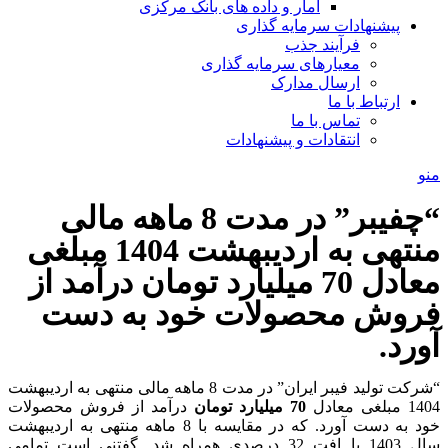
آمار و داده های بانک مرکزی
پیشنهادات سرمایه گذاری
فرآیند جذب
معیارهای سرمایه گذاری
ارسال مدارک
ارتباط با ما
تماس با ما
انتقادات و پیشنهادات
منو
“چفیبر” در مدت 8 ماهه مالی
منتهی به اردیبهشت 1404 مبلغی
معادل 70 میلیارد تومان درآمد از
فروش محصولات خود به دست
آورد.
“شرکت تولید فیبر ایران” در مدت 8 ماهه مالی منتهی به اردیبهشت
1404 مبلغی معادل
70 میلیارد تومان
درآمد از فروش محصولات
خود به دست آورد. که در مقایسه با 8 ماهه منتهی به اردیبهشت
سال 1403 با افت 32 درصدی همراه شد. گفتنی است تمامی