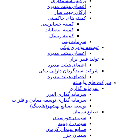
ترکیب سهامداران
اعضای هیئت مدیره
ارکان جهت ساز
کمیته های حاکمیتی
کمیته حسابرسی
کمیته انتصابات
کمیته ریسک
سرمایه ثبتی
توسعه نوآوری نیکی
اعضای هیئت مدیره
تولید فیبر ایران
اعضای هیئت مدیره
شرکت سبدگردان دارایی نیکی
اعضای هیئت مدیره
شرکت های وابسته
سرمایه گذاری
سرمایه گذاری البرز
سرمایه گذاری توسعه معادن و فلزات
توسعه‌ صنایع‌ بهشهر(هلدینگ)
صنایع سیمان
سیمان خوزستان
سیمان ارومیه
صنایع سیمان کرمان
سیمان خزر