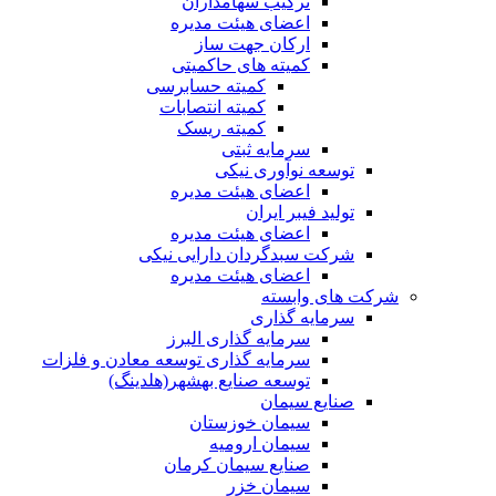
ترکیب سهامداران
اعضای هیئت مدیره
ارکان جهت ساز
کمیته های حاکمیتی
کمیته حسابرسی
کمیته انتصابات
کمیته ریسک
سرمایه ثبتی
توسعه نوآوری نیکی
اعضای هیئت مدیره
تولید فیبر ایران
اعضای هیئت مدیره
شرکت سبدگردان دارایی نیکی
اعضای هیئت مدیره
شرکت های وابسته
سرمایه گذاری
سرمایه گذاری البرز
سرمایه گذاری توسعه معادن و فلزات
توسعه‌ صنایع‌ بهشهر(هلدینگ)
صنایع سیمان
سیمان خوزستان
سیمان ارومیه
صنایع سیمان کرمان
سیمان خزر