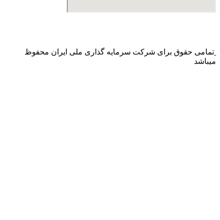
درگاه پرداخت اینترنتی صرفا جهت پذیره نویسی و افزایش سرمایه
می باشد و هیچ گونه فروش اینترنتی محصول انجام نمی شود.
تمامی حقوق برای شرکت سرمایه گذاری ملی ایران محفوظ
میباشد