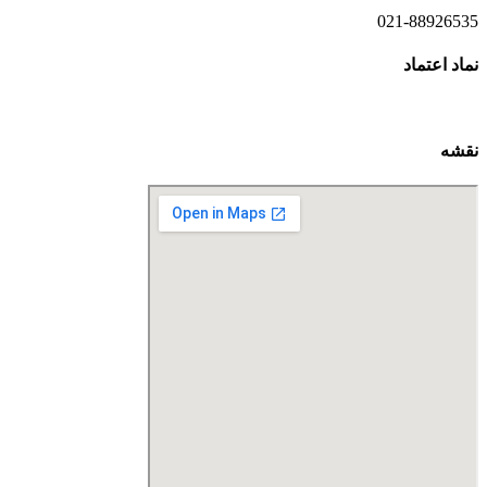
021-88926535
نماد اعتماد
نقشه