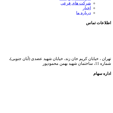
شرکت های فرعی
اخبار
درباره ما
اطلاعات تماس
021-52778000
تهران ، خیابان کریم خان زند، خیابان شهید عضدی (آبان جنوبی)،
شماره 11، ساختمان شهید بهمن محمودپور
اداره سهام
021-52778520
021-52778521