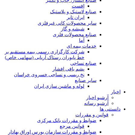
صنایع انتشار، چاپ و تکثير
افست
صنایع لاستیک و پلاستیک
ایران تایر
ساير محصولات كانی غيرفلزی
شیشه و گاز
صنایع محصولات فلزی
آما
خدمات بیمه ای
شرکت کارگزاری رسمی بیمه مستقیم بر
خط پایوران رستاک آریایی (سهامی خاص)
صنایع نساجی
پشم بافی افشار
نخ ریسی و نساجی خسروی خراسان
سایر صنایع
لوله و ماشین سازی ایران
اخبار
آرشیو اخبار
آرشیو رسانه
دانستنی ها
قوانین و مقررات
ضوابط و مقررات بانک مرکزی
قوانين مرجع
ضوابط و مقررات سازمان بورس اوراق بهادار