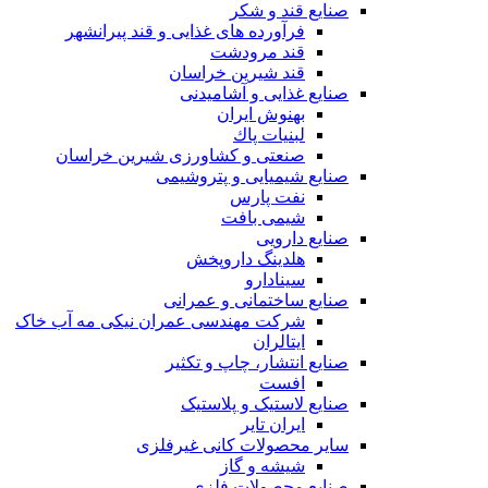
صنایع قند و شکر
فرآورده های غذایی و قند پیرانشهر
قند مرودشت
قند شیرین خراسان
صنایع غذايی و آشاميدنی
بهنوش ایران
لبنيات پاك
صنعتی و کشاورزی شیرین خراسان
صنایع شیمیایی و پتروشیمی
نفت پارس
شیمی بافت
صنایع دارویی
هلدینگ داروپخش
سینادارو
صنایع ساختمانی و عمرانی
شرکت مهندسی عمران نیکی مه آب خاک
ایتالران
صنایع انتشار، چاپ و تکثير
افست
صنایع لاستیک و پلاستیک
ایران تایر
ساير محصولات كانی غيرفلزی
شیشه و گاز
صنایع محصولات فلزی