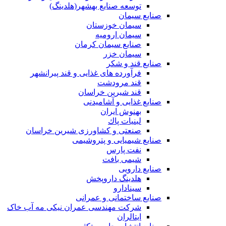
توسعه‌ صنایع‌ بهشهر(هلدینگ)
صنایع سیمان
سیمان خوزستان
سیمان ارومیه
صنایع سیمان کرمان
سیمان خزر
صنایع قند و شکر
فرآورده های غذایی و قند پیرانشهر
قند مرودشت
قند شیرین خراسان
صنایع غذايی و آشاميدنی
بهنوش ایران
لبنيات پاك
صنعتی و کشاورزی شیرین خراسان
صنایع شیمیایی و پتروشیمی
نفت پارس
شیمی بافت
صنایع دارویی
هلدینگ داروپخش
سینادارو
صنایع ساختمانی و عمرانی
شرکت مهندسی عمران نیکی مه آب خاک
ایتالران