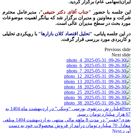
ایران(سهامی عام) برگزار گردید.
این جلسه با حضور
"
جناب آقای دکتر حنیفی
"
، مدیرعامل محترم
شرکت و معاونین و مدیران برگزار شد که بیانگر اهمیت موضوعات
مورد بحث در سطح مدیران عالی است.
در این جلسه پایانی،
"
تحلیل اقتصاد کلان بازارها
"
با رویکردی تحلیلی
و کاربردی مورد بررسی قرار گرفت.
Previous slide
Next slide
Prev
قبلی
ارزش پـرتفوی بورسی “ونیکی” در اردیبهشت ماه 1404 به
67 هزار میلیارد تومان رسید.
بعدی
“چفیبر” در مدت 8 ماهه مالی منتهی به اردیبهشت 1404 مبلغی
معادل 70 میلیارد تومان درآمد از فروش محصولات خود به دست
آورد.
Next