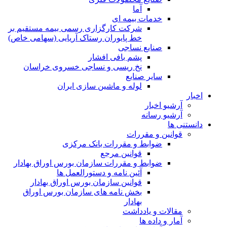
آما
خدمات بیمه ای
شرکت کارگزاری رسمی بیمه مستقیم بر
خط پایوران رستاک آریایی (سهامی خاص)
صنایع نساجی
پشم بافی افشار
نخ ریسی و نساجی خسروی خراسان
سایر صنایع
لوله و ماشین سازی ایران
اخبار
آرشیو اخبار
آرشیو رسانه
دانستنی ها
قوانین و مقررات
ضوابط و مقررات بانک مرکزی
قوانين مرجع
ضوابط و مقررات سازمان بورس اوراق بهادار
آئین نامه و دستورالعمل ها
قوانین سازمان بورس اوراق بهادار
بخش نامه های سازمان بورس اوراق
بهادار
مقالات و یادداشت
آمار و داده ها