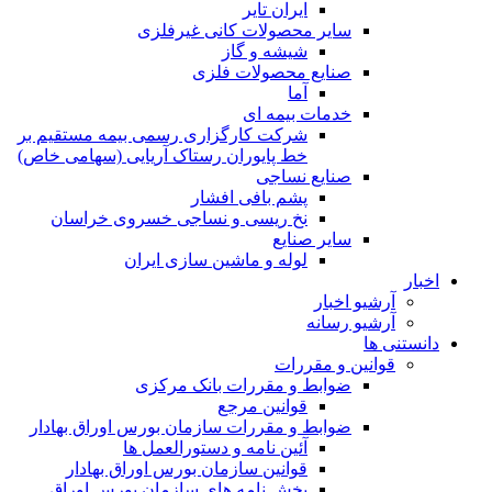
ایران تایر
ساير محصولات كانی غيرفلزی
شیشه و گاز
صنایع محصولات فلزی
آما
خدمات بیمه ای
شرکت کارگزاری رسمی بیمه مستقیم بر
خط پایوران رستاک آریایی (سهامی خاص)
صنایع نساجی
پشم بافی افشار
نخ ریسی و نساجی خسروی خراسان
سایر صنایع
لوله و ماشین سازی ایران
اخبار
آرشیو اخبار
آرشیو رسانه
دانستنی ها
قوانین و مقررات
ضوابط و مقررات بانک مرکزی
قوانين مرجع
ضوابط و مقررات سازمان بورس اوراق بهادار
آئین نامه و دستورالعمل ها
قوانین سازمان بورس اوراق بهادار
بخش نامه های سازمان بورس اوراق