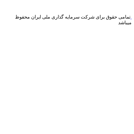
درگاه پرداخت اینترنتی صرفا جهت پذیره نویسی و افزایش سرمایه
می باشد و هیچ گونه فروش اینترنتی محصول انجام نمی شود.
تمامی حقوق برای شرکت سرمایه گذاری ملی ایران محفوظ
میباشد