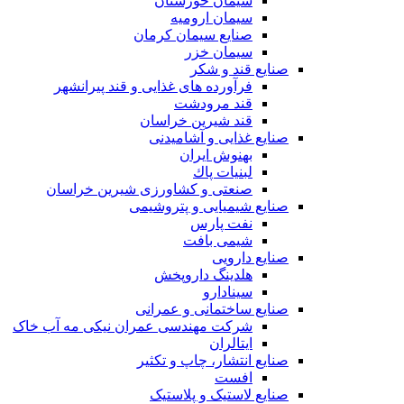
سیمان خوزستان
سیمان ارومیه
صنایع سیمان کرمان
سیمان خزر
صنایع قند و شکر
فرآورده های غذایی و قند پیرانشهر
قند مرودشت
قند شیرین خراسان
صنایع غذايی و آشاميدنی
بهنوش ایران
لبنيات پاك
صنعتی و کشاورزی شیرین خراسان
صنایع شیمیایی و پتروشیمی
نفت پارس
شیمی بافت
صنایع دارویی
هلدینگ داروپخش
سینادارو
صنایع ساختمانی و عمرانی
شرکت مهندسی عمران نیکی مه آب خاک
ایتالران
صنایع انتشار، چاپ و تکثير
افست
صنایع لاستیک و پلاستیک