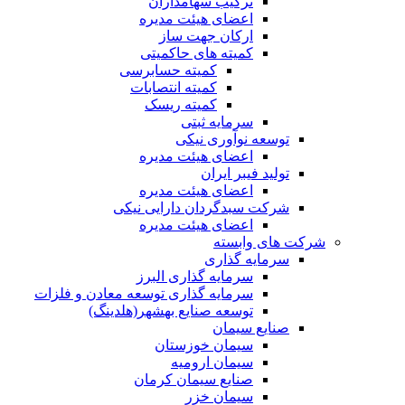
ترکیب سهامداران
اعضای هیئت مدیره
ارکان جهت ساز
کمیته های حاکمیتی
کمیته حسابرسی
کمیته انتصابات
کمیته ریسک
سرمایه ثبتی
توسعه نوآوری نیکی
اعضای هیئت مدیره
تولید فیبر ایران
اعضای هیئت مدیره
شرکت سبدگردان دارایی نیکی
اعضای هیئت مدیره
شرکت های وابسته
سرمایه گذاری
سرمایه گذاری البرز
سرمایه گذاری توسعه معادن و فلزات
توسعه‌ صنایع‌ بهشهر(هلدینگ)
صنایع سیمان
سیمان خوزستان
سیمان ارومیه
صنایع سیمان کرمان
سیمان خزر