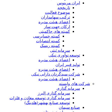
ایران مرینوس
تاریخچه
موضوع فعالیت
ترکیب سهامداران
اعضای هیئت مدیره
ارکان جهت ساز
کمیته های حاکمیتی
کمیته حسابرسی
کمیته انتصابات
کمیته ریسک
سرمایه ثبتی
توسعه نوآوری نیکی
اعضای هیئت مدیره
تولید فیبر ایران
اعضای هیئت مدیره
شرکت سبدگردان دارایی نیکی
اعضای هیئت مدیره
شرکت های وابسته
سرمایه گذاری
سرمایه گذاری البرز
سرمایه گذاری توسعه معادن و فلزات
توسعه‌ صنایع‌ بهشهر(هلدینگ)
صنایع سیمان