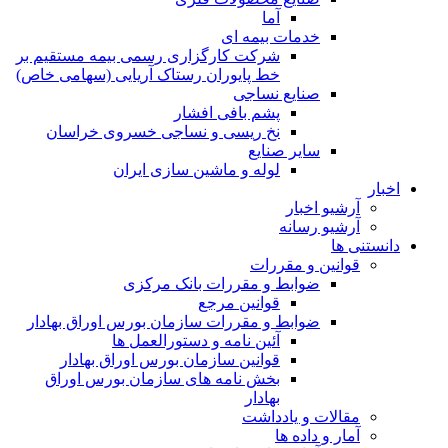
آما
خدمات بیمه ای
شرکت کارگزاری رسمی بیمه مستقیم بر
خط پایوران رستاک آریایی (سهامی خاص)
صنایع نساجی
پشم بافی افشار
نخ ریسی و نساجی خسروی خراسان
سایر صنایع
لوله و ماشین سازی ایران
اخبار
آرشیو اخبار
آرشیو رسانه
دانستنی ها
قوانین و مقررات
ضوابط و مقررات بانک مرکزی
قوانين مرجع
ضوابط و مقررات سازمان بورس اوراق بهادار
آئین نامه و دستورالعمل ها
قوانین سازمان بورس اوراق بهادار
بخش نامه های سازمان بورس اوراق
بهادار
مقالات و یادداشت
آمار و داده ها