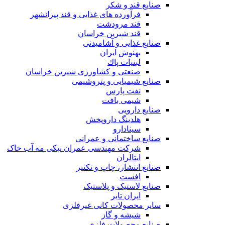
صنایع قند و شکر
فرآورده های غذایی و قند پیرانشهر
قند مرودشت
قند شیرین خراسان
صنایع غذايی و آشاميدنی
بهنوش ایران
لبنيات پاك
صنعتی و کشاورزی شیرین خراسان
صنایع شیمیایی و پتروشیمی
نفت پارس
شیمی بافت
صنایع دارویی
هلدینگ داروپخش
سینادارو
صنایع ساختمانی و عمرانی
شرکت مهندسی عمران نیکی مه آب خاک
ایتالران
صنایع انتشار، چاپ و تکثير
افست
صنایع لاستیک و پلاستیک
ایران تایر
ساير محصولات كانی غيرفلزی
شیشه و گاز
صنایع محصولات فلزی