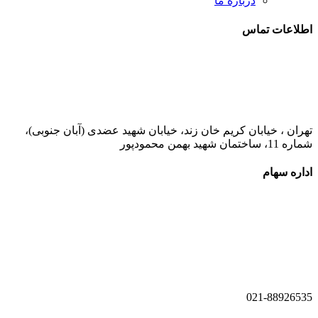
درباره ما
اطلاعات تماس
021-52778000
تهران ، خیابان کریم خان زند، خیابان شهید عضدی (آبان جنوبی)،
شماره 11، ساختمان شهید بهمن محمودپور
اداره سهام
021-52778520
021-52778521
021-88926535