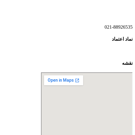
021-52778521
021-88926535
نماد اعتماد
نقشه