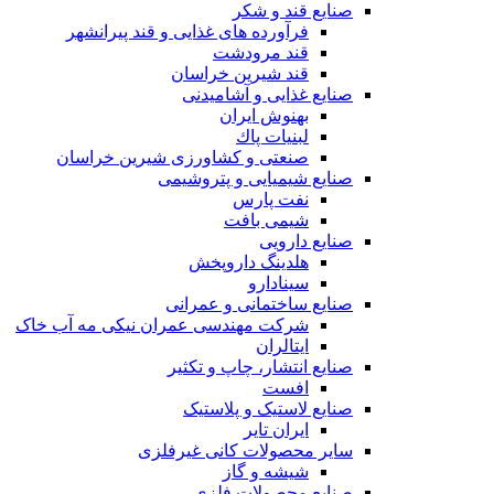
صنایع قند و شکر
فرآورده های غذایی و قند پیرانشهر
قند مرودشت
قند شیرین خراسان
صنایع غذايی و آشاميدنی
بهنوش ایران
لبنيات پاك
صنعتی و کشاورزی شیرین خراسان
صنایع شیمیایی و پتروشیمی
نفت پارس
شیمی بافت
صنایع دارویی
هلدینگ داروپخش
سینادارو
صنایع ساختمانی و عمرانی
شرکت مهندسی عمران نیکی مه آب خاک
ایتالران
صنایع انتشار، چاپ و تکثير
افست
صنایع لاستیک و پلاستیک
ایران تایر
ساير محصولات كانی غيرفلزی
شیشه و گاز
صنایع محصولات فلزی