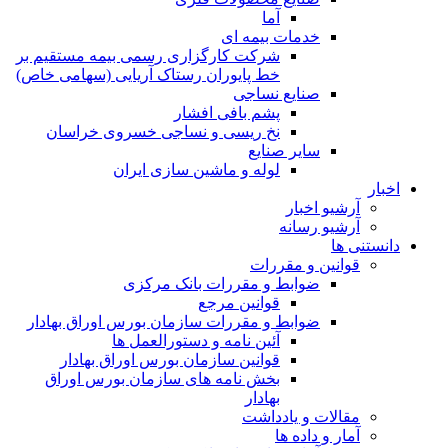
آما
خدمات بیمه ای
شرکت کارگزاری رسمی بیمه مستقیم بر
خط پایوران رستاک آریایی (سهامی خاص)
صنایع نساجی
پشم بافی افشار
نخ ریسی و نساجی خسروی خراسان
سایر صنایع
لوله و ماشین سازی ایران
اخبار
آرشیو اخبار
آرشیو رسانه
دانستنی ها
قوانین و مقررات
ضوابط و مقررات بانک مرکزی
قوانين مرجع
ضوابط و مقررات سازمان بورس اوراق بهادار
آئین نامه و دستورالعمل ها
قوانین سازمان بورس اوراق بهادار
بخش نامه های سازمان بورس اوراق
بهادار
مقالات و یادداشت
آمار و داده ها