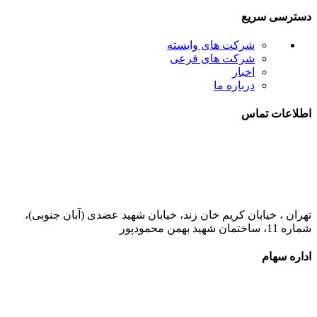
دسترسی سریع
شرکت های وابسته
شرکت های فرعی
اخبار
درباره ما
اطلاعات تماس
021-52778000
تهران ، خیابان کریم خان زند، خیابان شهید عضدی (آبان جنوبی)،
شماره 11، ساختمان شهید بهمن محمودپور
اداره سهام
021-52778520