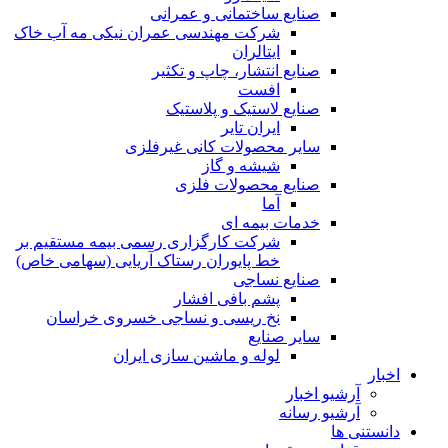
صنایع ساختمانی و عمرانی
شرکت مهندسی عمران نیکی مه آب خاک
ایتالران
صنایع انتشار، چاپ و تکثير
افست
صنایع لاستیک و پلاستیک
ایران تایر
ساير محصولات كانی غيرفلزی
شیشه و گاز
صنایع محصولات فلزی
آما
خدمات بیمه ای
شرکت کارگزاری رسمی بیمه مستقیم بر
خط پایوران رستاک آریایی (سهامی خاص)
صنایع نساجی
پشم بافی افشار
نخ ریسی و نساجی خسروی خراسان
سایر صنایع
لوله و ماشین سازی ایران
اخبار
آرشیو اخبار
آرشیو رسانه
دانستنی ها