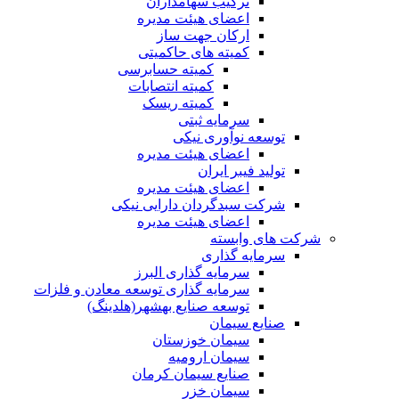
ترکیب سهامداران
اعضای هیئت مدیره
ارکان جهت ساز
کمیته های حاکمیتی
کمیته حسابرسی
کمیته انتصابات
کمیته ریسک
سرمایه ثبتی
توسعه نوآوری نیکی
اعضای هیئت مدیره
تولید فیبر ایران
اعضای هیئت مدیره
شرکت سبدگردان دارایی نیکی
اعضای هیئت مدیره
شرکت های وابسته
سرمایه گذاری
سرمایه گذاری البرز
سرمایه گذاری توسعه معادن و فلزات
توسعه‌ صنایع‌ بهشهر(هلدینگ)
صنایع سیمان
سیمان خوزستان
سیمان ارومیه
صنایع سیمان کرمان
سیمان خزر