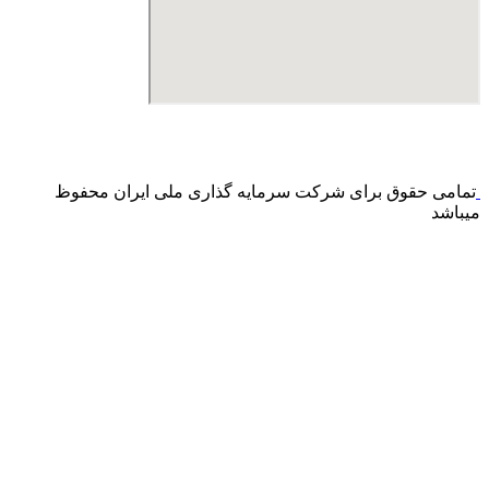
درگاه پرداخت اینترنتی صرفا جهت پذیره نویسی و افزایش سرمایه
می باشد و هیچ گونه فروش اینترنتی محصول انجام نمی شود.
تمامی حقوق برای شرکت سرمایه گذاری ملی ایران محفوظ
میباشد