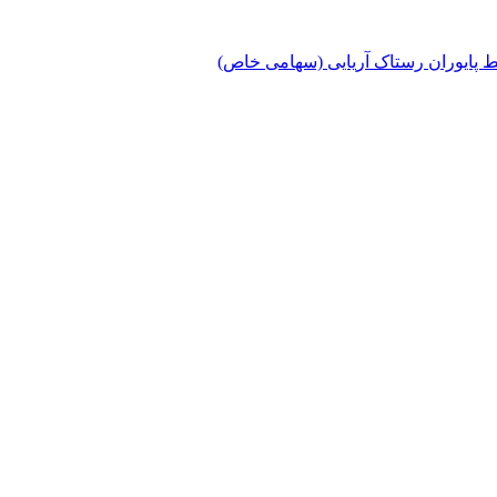
پایوران رستاک آریایی (سهامی خاص)