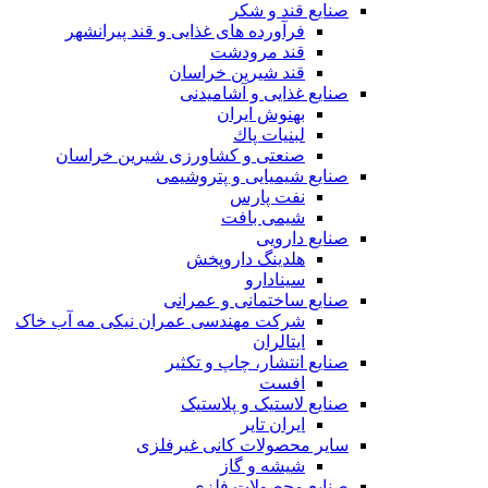
صنایع قند و شکر
فرآورده های غذایی و قند پیرانشهر
قند مرودشت
قند شیرین خراسان
صنایع غذايی و آشاميدنی
بهنوش ایران
لبنيات پاك
صنعتی و کشاورزی شیرین خراسان
صنایع شیمیایی و پتروشیمی
نفت پارس
شیمی بافت
صنایع دارویی
هلدینگ داروپخش
سینادارو
صنایع ساختمانی و عمرانی
شرکت مهندسی عمران نیکی مه آب خاک
ایتالران
صنایع انتشار، چاپ و تکثير
افست
صنایع لاستیک و پلاستیک
ایران تایر
ساير محصولات كانی غيرفلزی
شیشه و گاز
صنایع محصولات فلزی