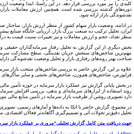
کلیدی را نیز مورد بررسی قرار دهد. در این راستا، ابتدا وضعیت ارزش
دوره‌های گذشته بررسی شده است. همچنین ارزش معاملات بازارها
نقدشوندگی بازار ارائه شود.
در ادامه، وضعیت بازار سهام کشور از منظر ارزش بازار، ساختار ص
ایران، تحلیل ترکیب ده صنعت بزرگ بازار، ارزیابی جایگاه صنایع پ
منظر تعداد، حجم و ارزش معاملات و نیز تغییرات نسبت قیمت به درآمد (P/E) به عنوان یکی از مهم‌ترین شاخص‌های ارزشیابی بازار مورد توجه قرار گر
بخش دیگری از این گزارش به تحلیل رفتار سرمایه‌گذاران حقیقی و ح
مهم‌ترین شاخص‌های سنجش جریان نقدینگی، سطح مشارکت سرمایه‌گذا
شناخت بهتر روندهای رفتاری بازار و تحلیل وضعیت نقدشوندگی دارایی
فرابورس، شاخص‌های هم‌وزن، شاخص‌های بخشی و سایر نماگرهای منتخ
در بخش پایانی گزارش نیز عملکرد بازار سرمایه در حوزه تأمین مالی
روند استفاده از ابزارهای سرمایه‌ای و بدهی، بررسی افزایش سرمایه
دارد تصویری روشن از ظرفیت بازار سرمایه در تأمین منابع مالی مورد ن
تحلیل دقیق‌تر تحولات آتی و تصمیم‌گیری آگاهانه‌تر فعالان اقتصادی، س
جهت دریافت متن کامل گزارش تحلیلی
“
مروری بر عملکرد بازار سرمایه
Prev
قبلی
پیام مدیرعامل شرکت سرمایه‌گذاری ملی ایران به مناسبت 