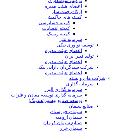
ترکیب سهامداران
اعضای هیئت مدیره
ارکان جهت ساز
کمیته های حاکمیتی
کمیته حسابرسی
کمیته انتصابات
کمیته ریسک
سرمایه ثبتی
توسعه نوآوری نیکی
اعضای هیئت مدیره
تولید فیبر ایران
اعضای هیئت مدیره
شرکت سبدگردان دارایی نیکی
اعضای هیئت مدیره
شرکت های وابسته
سرمایه گذاری
سرمایه گذاری البرز
سرمایه گذاری توسعه معادن و فلزات
توسعه‌ صنایع‌ بهشهر(هلدینگ)
صنایع سیمان
سیمان خوزستان
سیمان ارومیه
صنایع سیمان کرمان
سیمان خزر