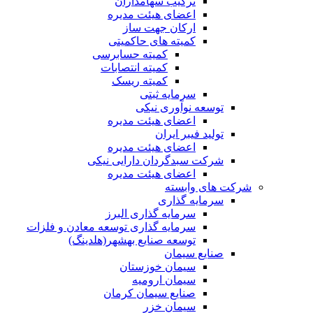
ترکیب سهامداران
اعضای هیئت مدیره
ارکان جهت ساز
کمیته های حاکمیتی
کمیته حسابرسی
کمیته انتصابات
کمیته ریسک
سرمایه ثبتی
توسعه نوآوری نیکی
اعضای هیئت مدیره
تولید فیبر ایران
اعضای هیئت مدیره
شرکت سبدگردان دارایی نیکی
اعضای هیئت مدیره
شرکت های وابسته
سرمایه گذاری
سرمایه گذاری البرز
سرمایه گذاری توسعه معادن و فلزات
توسعه‌ صنایع‌ بهشهر(هلدینگ)
صنایع سیمان
سیمان خوزستان
سیمان ارومیه
صنایع سیمان کرمان
سیمان خزر