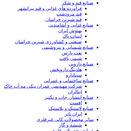
صنایع قند و شکر
فرآورده های غذایی و قند پیرانشهر
قند مرودشت
قند شیرین خراسان
صنایع غذايی و آشاميدنی
بهنوش ایران
لبنيات پاك
صنعتی و کشاورزی شیرین خراسان
صنایع شیمیایی و پتروشیمی
نفت پارس
شیمی بافت
صنایع دارویی
هلدینگ داروپخش
سینادارو
صنایع ساختمانی و عمرانی
شرکت مهندسی عمران نیکی مه آب خاک
ایتالران
صنایع انتشار، چاپ و تکثير
افست
صنایع لاستیک و پلاستیک
ایران تایر
ساير محصولات كانی غيرفلزی
شیشه و گاز
صنایع محصولات فلزی