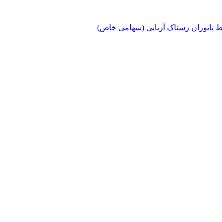
پایوران رستاک آریایی (سهامی خاص)