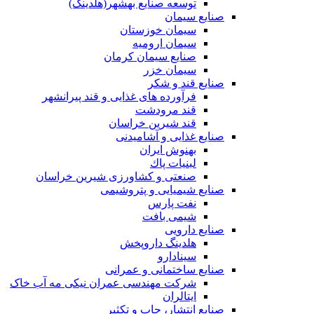
توسعه‌ صنایع‌ بهشهر(هلدینگ)
صنایع سیمان
سیمان خوزستان
سیمان ارومیه
صنایع سیمان کرمان
سیمان خزر
صنایع قند و شکر
فرآورده های غذایی و قند پیرانشهر
قند مرودشت
قند شیرین خراسان
صنایع غذايی و آشاميدنی
بهنوش ایران
لبنيات پاك
صنعتی و کشاورزی شیرین خراسان
صنایع شیمیایی و پتروشیمی
نفت پارس
شیمی بافت
صنایع دارویی
هلدینگ داروپخش
سینادارو
صنایع ساختمانی و عمرانی
شرکت مهندسی عمران نیکی مه آب خاک
ایتالران
صنایع انتشار، چاپ و تکثير