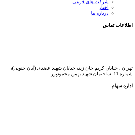
شرکت های فرعی
اخبار
درباره ما
اطلاعات تماس
021-52778000
تهران ، خیابان کریم خان زند، خیابان شهید عضدی (آبان جنوبی)،
شماره 11، ساختمان شهید بهمن محمودپور
اداره سهام
021-52778520
021-52778521