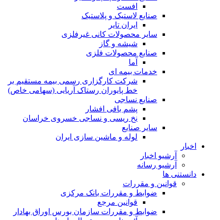
افست
صنایع لاستیک و پلاستیک
ایران تایر
ساير محصولات كانی غيرفلزی
شیشه و گاز
صنایع محصولات فلزی
آما
خدمات بیمه ای
شرکت کارگزاری رسمی بیمه مستقیم بر
خط پایوران رستاک آریایی (سهامی خاص)
صنایع نساجی
پشم بافی افشار
نخ ریسی و نساجی خسروی خراسان
سایر صنایع
لوله و ماشین سازی ایران
اخبار
آرشیو اخبار
آرشیو رسانه
دانستنی ها
قوانین و مقررات
ضوابط و مقررات بانک مرکزی
قوانين مرجع
ضوابط و مقررات سازمان بورس اوراق بهادار