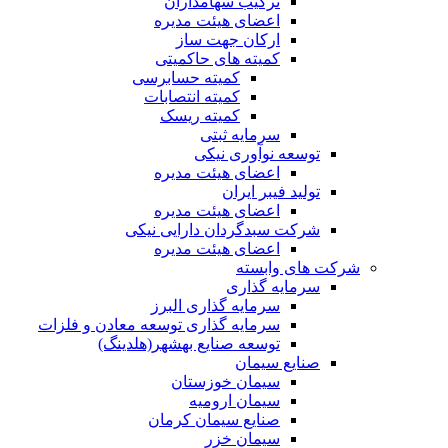
ترکیب سهامداران
اعضای هیئت مدیره
ارکان جهت ساز
کمیته های حاکمیتی
کمیته حسابرسی
کمیته انتصابات
کمیته ریسک
سرمایه ثبتی
توسعه نوآوری نیکی
اعضای هیئت مدیره
تولید فیبر ایران
اعضای هیئت مدیره
شرکت سبدگردان دارایی نیکی
اعضای هیئت مدیره
شرکت های وابسته
سرمایه گذاری
سرمایه گذاری البرز
سرمایه گذاری توسعه معادن و فلزات
توسعه‌ صنایع‌ بهشهر(هلدینگ)
صنایع سیمان
سیمان خوزستان
سیمان ارومیه
صنایع سیمان کرمان
سیمان خزر