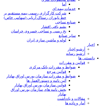
آما
خدمات بیمه ای
شرکت کارگزاری رسمی بیمه مستقیم بر
خط پایوران رستاک آریایی (سهامی خاص)
صنایع نساجی
پشم بافی افشار
نخ ریسی و نساجی خسروی خراسان
سایر صنایع
لوله و ماشین سازی ایران
اخبار
آرشیو اخبار
آرشیو رسانه
دانستنی ها
قوانین و مقررات
ضوابط و مقررات بانک مرکزی
قوانين مرجع
ضوابط و مقررات سازمان بورس اوراق بهادار
آئین نامه و دستورالعمل ها
قوانین سازمان بورس اوراق بهادار
بخش نامه های سازمان بورس اوراق
بهادار
مقالات و یادداشت
آمار و داده ها