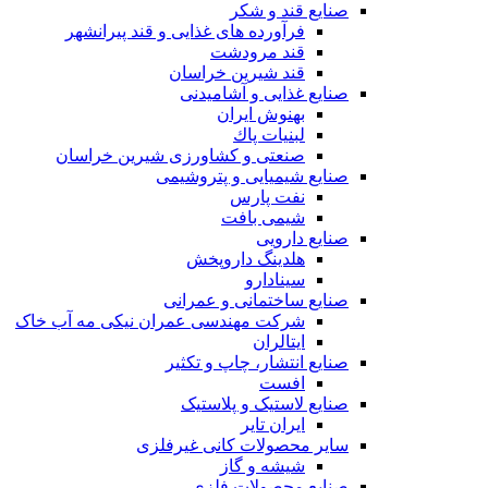
صنایع قند و شکر
فرآورده های غذایی و قند پیرانشهر
قند مرودشت
قند شیرین خراسان
صنایع غذايی و آشاميدنی
بهنوش ایران
لبنيات پاك
صنعتی و کشاورزی شیرین خراسان
صنایع شیمیایی و پتروشیمی
نفت پارس
شیمی بافت
صنایع دارویی
هلدینگ داروپخش
سینادارو
صنایع ساختمانی و عمرانی
شرکت مهندسی عمران نیکی مه آب خاک
ایتالران
صنایع انتشار، چاپ و تکثير
افست
صنایع لاستیک و پلاستیک
ایران تایر
ساير محصولات كانی غيرفلزی
شیشه و گاز
صنایع محصولات فلزی