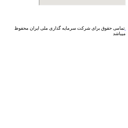
درگاه پرداخت اینترنتی صرفا جهت پذیره نویسی و افزایش سرمایه
می باشد و هیچ گونه فروش اینترنتی محصول انجام نمی شود.
تمامی حقوق برای شرکت سرمایه گذاری ملی ایران محفوظ
میباشد