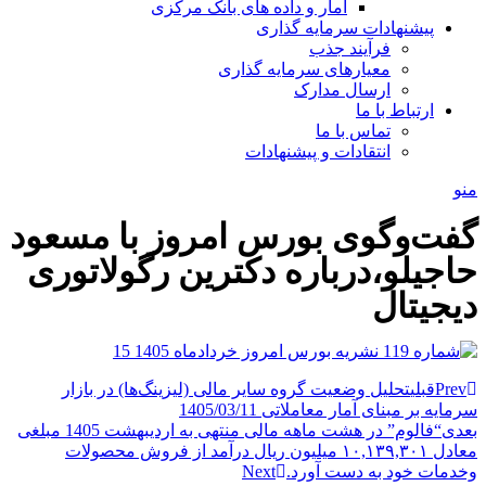
آمار و داده های بانک مرکزی
پیشنهادات سرمایه گذاری
فرآیند جذب
معیارهای سرمایه گذاری
ارسال مدارک
ارتباط با ما
تماس با ما
انتقادات و پیشنهادات
منو
گفت‌وگوی بورس امروز با مسعود
حاجیلو،درباره دکترین رگولاتوری
دیجیتال
Prev
قبلی
تحلیل وضعیت گروه سایر مالی (لیزینگ‌ها) در بازار
سرمایه بر مبنای آمار معاملاتی 1405/03/11
بعدی
“فالوم” در هشت ماهه مالی منتهی به اردیبهشت 1405 مبلغی
معادل ۱۰,۱۳۹,۳۰۱ میلیون ریال درآمد از فروش محصولات
وخدمات خود به دست آورد.
Next