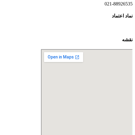
021-88926535
نماد اعتماد
نقشه